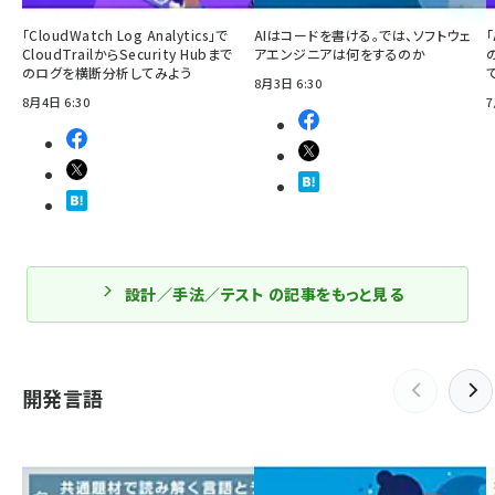
「CloudWatch Log Analytics」で
AIはコードを書ける。では、ソフトウェ
「
CloudTrailからSecurity Hubまで
アエンジニアは何をするのか
のログを横断分析してみよう
8月3日 6:30
8月4日 6:30
7
設計／手法／テスト の記事をもっと見る
開発言語