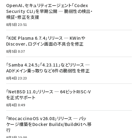
OpenAI、セキュリティエージェント「Codex
Security CLI」を早期公開 ─ 脆弱性の検出・
検証・修正を支援
8月5日 23:51
「KDE Plasma 6.7.4」リリース ─ KWinや
Discover、ログイン画面の不具合を修正
8月5日 0:37
「Samba 4.24.5」「4.23.11」などリリース ─
ADドメイン乗っ取りなど6件の脆弱性を修正
8月4日 23:23
「NetBSD 11.0」リリース ─ 64ビットRISC-V
を正式サポート
8月4日 0:49
「MocaccinoOS v26.08」リリース ─ パッ
ケージ構築をDocker Buildx/BuildKitへ移
行
8月3日 23:50