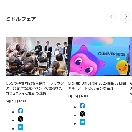
ミドルウェア
OSSの持続可能性を問う －プリザン
GitHub Universe 2025開催。2日間
ター10周年記念イベントで語られた
のキーノートセッションを紹介
コミュニティと継続の流儀
1月15日 6:00
5月27日 6:30
1