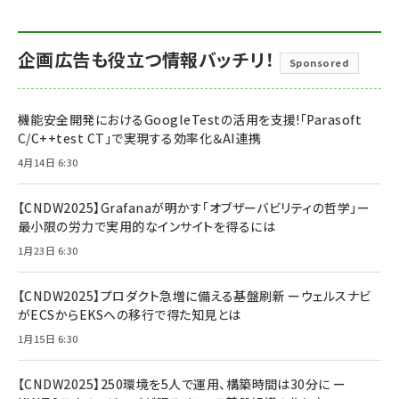
企画広告も役立つ情報バッチリ！
Sponsored
機能安全開発におけるGoogleTestの活用を支援!「Parasoft
C/C++test CT」で実現する効率化＆AI連携
4月14日 6:30
【CNDW2025】Grafanaが明かす「オブザーバビリティの哲学」ー
最小限の労力で実用的なインサイトを得るには
1月23日 6:30
【CNDW2025】プロダクト急増に備える基盤刷新 ーウェルスナビ
がECSからEKSへの移行で得た知見とは
1月15日 6:30
【CNDW2025】250環境を5人で運用、構築時間は30分に ー