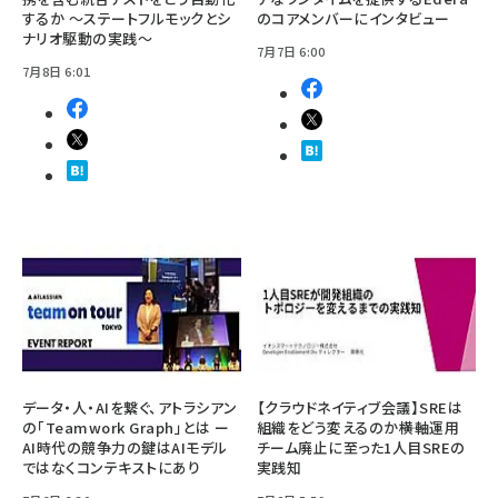
するか ～ステートフルモックとシ
のコアメンバーにインタビュー
ナリオ駆動の実践～
7月7日 6:00
7月8日 6:01
データ・人・AIを繋ぐ、アトラシアン
【クラウドネイティブ会議】SREは
の「Teamwork Graph」とは ー
組織をどう変えるのか――横軸運用
AI時代の競争力の鍵はAIモデル
チーム廃止に至った1人目SREの
ではなくコンテキストにあり
実践知