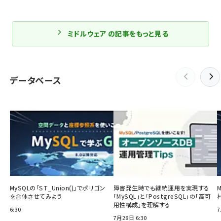
ミドルウェア の記事をもっと見る
データベース
MySQLの「ST_Union()」でポリゴン
障害発生時でも継続運用を実現する
を合体させてみよう
「MySQL」と「PostgreSQL」の「高可
用性構成」を理解する
6:30
7
7月28日 6:30