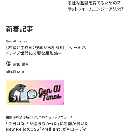
る社内基盤を育てるためのプ
ラットフォームエンジニアリング
abc123 (1346)
新着記事
Gen AI Times
【若者と生成AI】検索から相談相手へ ーAIネ
イティブ世代に必要な距離感ー
前田 優希
8月6日 6:30
編集部が読み解く! 3行でわかるテックニュース
「今日はなぜか進まなかった」に名前が付いた
――New RelicのOSS「Preflight」がAIコーディ