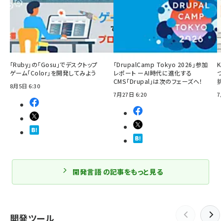
「Ruby」の「Gosu」でデスクトップ
「DrupalCamp Tokyo 2026」参加
ゲーム「Color」を開発してみよう
レポート ーAI時代に進化する
CMS「Drupal」は次のフェーズへ！
8月5日 6:30
7月27日 6:20
7
開発言語 の記事をもっと見る
開発ツール