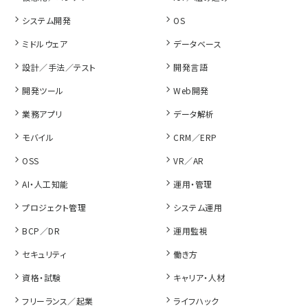
システム開発
OS
ミドルウェア
データベース
設計／手法／テスト
開発言語
開発ツール
Web開発
業務アプリ
データ解析
モバイル
CRM／ERP
OSS
VR／AR
AI・人工知能
運用・管理
プロジェクト管理
システム運用
BCP／DR
運用監視
セキュリティ
働き方
資格・試験
キャリア・人材
フリーランス／起業
ライフハック