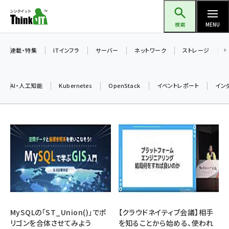
メ
Think IT（シンクイット）
イ
検索
MENU
ン
コ
連載・特集
ITインフラ
サーバー
ネットワーク
ストレージ
ン
テ
AI・人工知能
Kubernetes
OpenStack
イベントレポート
イン
ン
ツ
ai (2480)
に
加藤銘のチーム貢献～仲間と築いた勝利の絆～ (2304)
移
動
iot女子会 (2263)
北海道をのんびり旅する晴山佳須夫のヒント集！ (2017)
drupal (1940)
genai (1473)
MySQLの「ST_Union()」でポ
【クラウドネイティブ会議】相手
リゴンを合体させてみよう
を知ることから始める、使われ
ai crunch (1347)