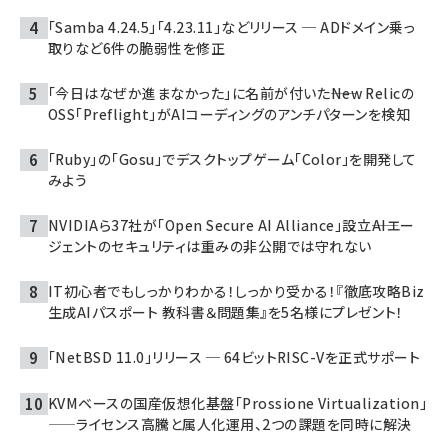
「Samba 4.24.5」「4.23.11」などリリース ─ ADドメイン乗っ
取りなど6件の脆弱性を修正
「今日はなぜか進まなかった」に名前が付いた――New Relicの
OSS「Preflight」がAIコーディングのアンチパターンを検知
「Ruby」の「Gosu」でデスクトップゲーム「Color」を開発して
みよう
NVIDIAら37社が「Open Secure AI Alliance」設立――AIエー
ジェントのセキュリティは重みの非公開では守れない
IT初心者でもしっかりわかる！しっかり受かる！『徹底攻略Biz
生成AIパスポート 教科書＆問題集』を5名様にプレゼント！
「NetBSD 11.0」リリース ─ 64ビットRISC-Vを正式サポート
KVMベースの国産仮想化基盤「Prossione Virtualization」
——ライセンス高騰と属人化運用、2つの課題を同時に解決