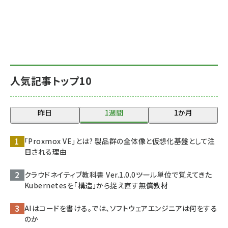
人気記事トップ10
昨日
1週間
1か月
「Proxmox VE」とは? 製品群の全体像と仮想化基盤として注
目される理由
クラウドネイティブ教科書 Ver.1.0.0――ツール単位で覚えてきた
Kubernetesを「構造」から捉え直す無償教材
AIはコードを書ける。では、ソフトウェアエンジニアは何をする
のか