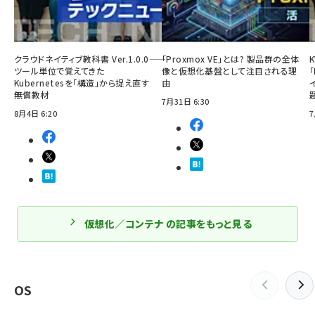
クラウドネイティブ教科書 Ver.1.0.0――
「Proxmox VE」とは? 製品群の全体
ツール単位で覚えてきた
像と仮想化基盤として注目される理
「
Kubernetesを「構造」から捉え直す
由
無償教材
7月31日 6:30
8月4日 6:20
7
仮想化／コンテナ の記事をもっと見る
OS