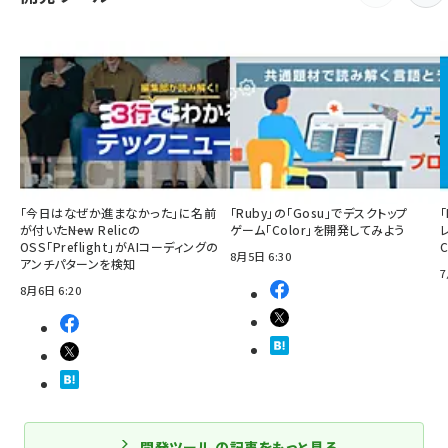
「今日はなぜか進まなかった」に名前
「Ruby」の「Gosu」でデスクトップ
「
が付いた――New Relicの
ゲーム「Color」を開発してみよう
OSS「Preflight」がAIコーディングの
8月5日 6:30
アンチパターンを検知
7
8月6日 6:20
開発ツール の記事をもっと見る