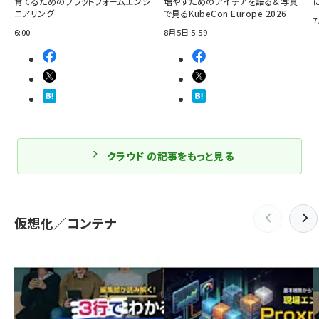
育てるためのプラットフォームエンジ
増やすためのアイデアを語る＆写真
ニアリング
で見るKubeCon Europe 2026
7
6:00
8月5日 5:59
クラウド の記事をもっと見る
仮想化／コンテナ