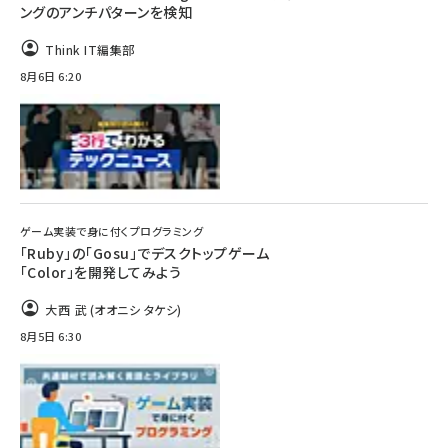
ングのアンチパターンを検知
Think IT編集部
8月6日 6:20
ゲーム実装で身に付くプログラミング
「Ruby」の「Gosu」でデスクトップゲーム
「Color」を開発してみよう
大西 武 (オオニシ タケシ)
8月5日 6:30