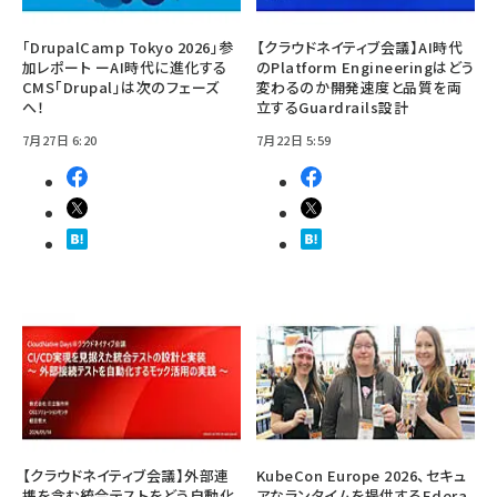
「DrupalCamp Tokyo 2026」参
【クラウドネイティブ会議】AI時代
加レポート ーAI時代に進化する
のPlatform Engineeringはどう
CMS「Drupal」は次のフェーズ
変わるのか――開発速度と品質を両
へ！
立するGuardrails設計
7月27日 6:20
7月22日 5:59
【クラウドネイティブ会議】外部連
KubeCon Europe 2026、セキュ
携を含む統合テストをどう自動化
アなランタイムを提供するEdera