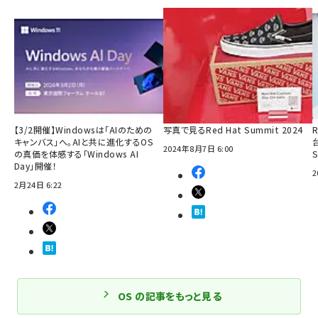
【3/2開催】Windowsは「AIのための
写真で見るRed Hat Summit 2024
R
キャンバス」へ。AIと共に進化するOS
2024年8月7日 6:00
の真価を体感する「Windows AI
Day」開催！
2
2月24日 6:22
OS の記事をもっと見る