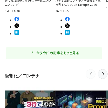
育てるためのプラットフォームエンジ
増やすためのアイデアを語る＆写真
ニアリング
で見るKubeCon Europe 2026
7
8月7日 6:00
8月5日 5:59
クラウド の記事をもっと見る
仮想化／コンテナ