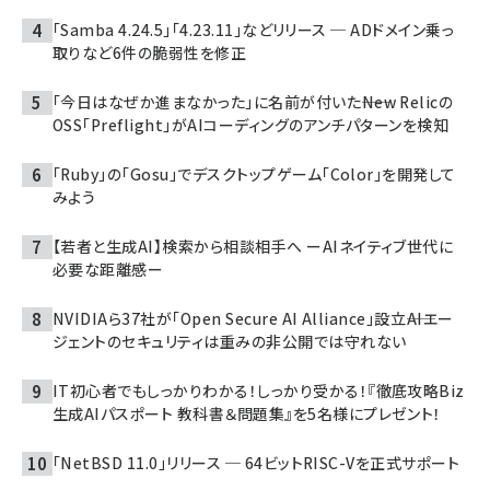
「Samba 4.24.5」「4.23.11」などリリース ─ ADドメイン乗っ
取りなど6件の脆弱性を修正
「今日はなぜか進まなかった」に名前が付いた――New Relicの
OSS「Preflight」がAIコーディングのアンチパターンを検知
「Ruby」の「Gosu」でデスクトップゲーム「Color」を開発して
みよう
【若者と生成AI】検索から相談相手へ ーAIネイティブ世代に
必要な距離感ー
NVIDIAら37社が「Open Secure AI Alliance」設立――AIエー
ジェントのセキュリティは重みの非公開では守れない
IT初心者でもしっかりわかる！しっかり受かる！『徹底攻略Biz
生成AIパスポート 教科書＆問題集』を5名様にプレゼント！
「NetBSD 11.0」リリース ─ 64ビットRISC-Vを正式サポート