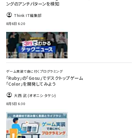
ングのアンチパターンを検知
Think IT編集部
8月6日 6:20
ゲーム実装で身に付くプログラミング
「Ruby」の「Gosu」でデスクトップゲーム
「Color」を開発してみよう
大西 武 (オオニシ タケシ)
8月5日 6:30