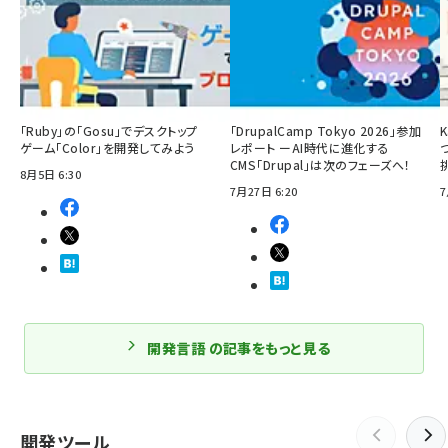
「Ruby」の「Gosu」でデスクトップ
「DrupalCamp Tokyo 2026」参加
ゲーム「Color」を開発してみよう
レポート ーAI時代に進化する
CMS「Drupal」は次のフェーズへ！
8月5日 6:30
7月27日 6:20
7
開発言語 の記事をもっと見る
開発ツール