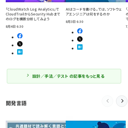
「CloudWatch Log Analytics」で
AIはコードを書ける。では、ソフトウェ
「
CloudTrailからSecurity Hubまで
アエンジニアは何をするのか
のログを横断分析してみよう
8月3日 6:30
8月4日 6:30
7
設計／手法／テスト の記事をもっと見る
開発言語