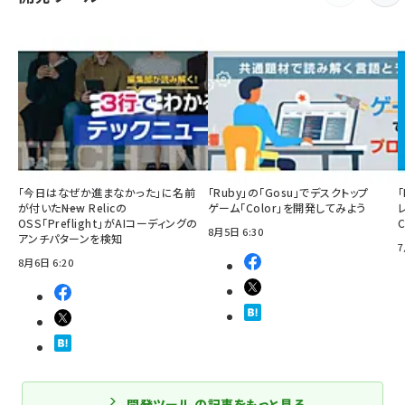
「今日はなぜか進まなかった」に名前
「Ruby」の「Gosu」でデスクトップ
「
が付いた――New Relicの
ゲーム「Color」を開発してみよう
OSS「Preflight」がAIコーディングの
8月5日 6:30
アンチパターンを検知
7
8月6日 6:20
開発ツール の記事をもっと見る