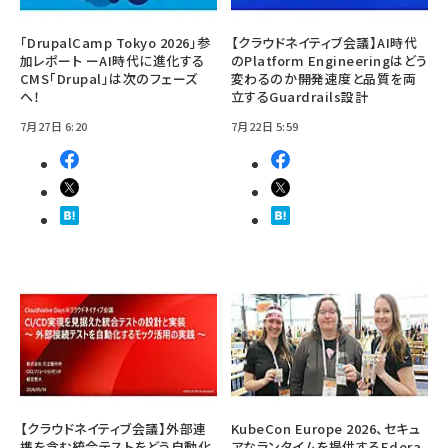
「DrupalCamp Tokyo 2026」参
【クラウドネイティブ会議】AI時代
加レポート ーAI時代に進化する
のPlatform Engineeringはどう
CMS「Drupal」は次のフェーズ
変わるのか――開発速度と品質を両
へ！
立するGuardrails設計
7月27日 6:20
7月22日 5:59
【クラウドネイティブ会議】外部連
KubeCon Europe 2026、セキュ
携を含む統合テストをどう自動化
アなランタイムを提供するEdera