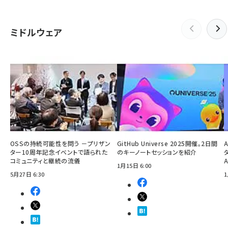
ミドルウェア
OSSの持続可能性を問う －プリザン
GitHub Universe 2025開催。2日間
ター10周年記念イベントで語られた
のキーノートセッションを紹介
コミュニティと継続の流儀
1月15日 6:00
5月27日 6:30
1