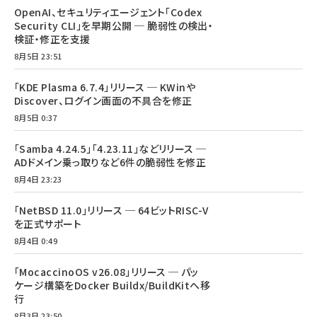
OpenAI、セキュリティエージェント「Codex
Security CLI」を早期公開 ─ 脆弱性の検出・
検証・修正を支援
8月5日 23:51
「KDE Plasma 6.7.4」リリース ─ KWinや
Discover、ログイン画面の不具合を修正
8月5日 0:37
「Samba 4.24.5」「4.23.11」などリリース ─
ADドメイン乗っ取りなど6件の脆弱性を修正
8月4日 23:23
「NetBSD 11.0」リリース ─ 64ビットRISC-V
を正式サポート
8月4日 0:49
「MocaccinoOS v26.08」リリース ─ パッ
ケージ構築をDocker Buildx/BuildKitへ移
行
8月3日 23:50