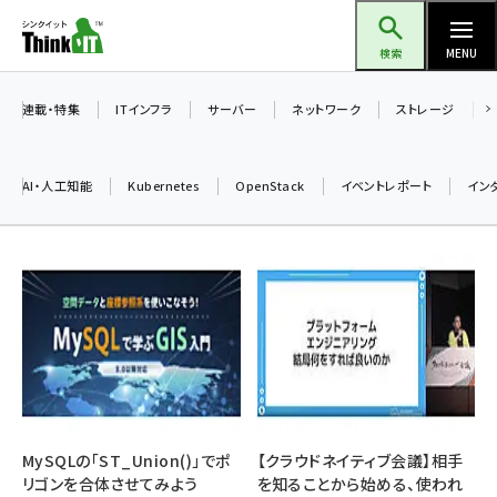
メ
Think IT（シンクイット）
イ
検索
MENU
ン
コ
連載・特集
ITインフラ
サーバー
ネットワーク
ストレージ
ン
テ
AI・人工知能
Kubernetes
OpenStack
イベントレポート
イン
ン
ツ
ai (2497)
に
加藤銘のチーム貢献～仲間と築いた勝利の絆～ (2315)
移
動
iot女子会 (2281)
北海道をのんびり旅する晴山佳須夫のヒント集！ (2037)
drupal (1956)
genai (1484)
MySQLの「ST_Union()」でポ
【クラウドネイティブ会議】相手
リゴンを合体させてみよう
を知ることから始める、使われ
abc123 (1360)