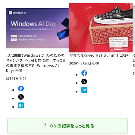
【3/2開催】Windowsは「AIのための
写真で見るRed Hat Summit 2024
R
キャンバス」へ。AIと共に進化するOS
2024年8月7日 6:00
の真価を体感する「Windows AI
Day」開催！
2
2月24日 6:22
OS の記事をもっと見る