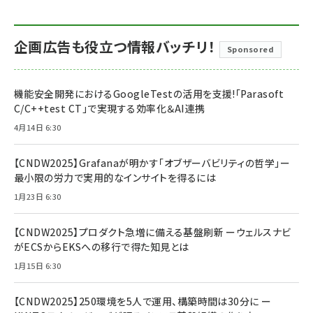
企画広告も役立つ情報バッチリ！
Sponsored
機能安全開発におけるGoogleTestの活用を支援!「Parasoft
C/C++test CT」で実現する効率化＆AI連携
4月14日 6:30
【CNDW2025】Grafanaが明かす「オブザーバビリティの哲学」ー
最小限の労力で実用的なインサイトを得るには
1月23日 6:30
【CNDW2025】プロダクト急増に備える基盤刷新 ーウェルスナビ
がECSからEKSへの移行で得た知見とは
1月15日 6:30
【CNDW2025】250環境を5人で運用、構築時間は30分に ー