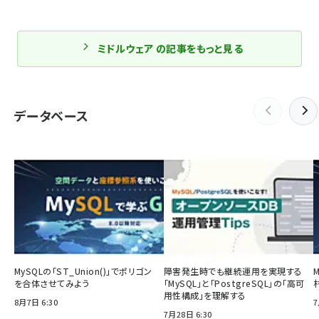
ミドルウェア の記事をもっと見る
データベース
MySQLの「ST_Union()」でポリゴン
障害発生時でも継続運用を実現する
を合体させてみよう
「MySQL」と「PostgreSQL」の「高可
用性構成」を理解する
8月7日 6:30
7
7月28日 6:30