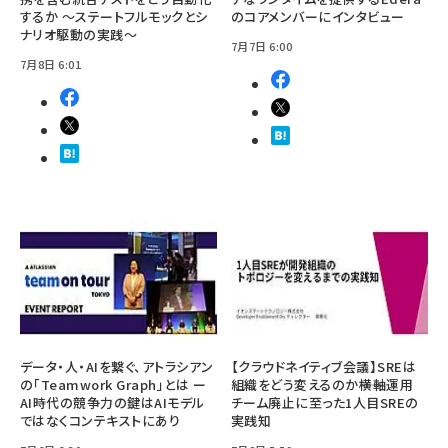
するか ～ステートフルモックとシ
のコアメンバーにインタビュー
ナリオ駆動の実践～
7月7日 6:00
7月8日 6:01
データ・人・AIを繋ぐ、アトラシアン
【クラウドネイティブ会議】SREは
の「Teamwork Graph」とは ー
組織をどう変えるのか――横軸運用
AI時代の競争力の鍵はAIモデル
チーム廃止に至った1人目SREの
ではなくコンテキストにあり
実践知