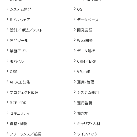
システム開発
OS
ミドルウェア
データベース
設計／手法／テスト
開発言語
開発ツール
Web開発
業務アプリ
データ解析
モバイル
CRM／ERP
OSS
VR／AR
AI・人工知能
運用・管理
プロジェクト管理
システム運用
BCP／DR
運用監視
セキュリティ
働き方
資格・試験
キャリア・人材
フリーランス／起業
ライフハック