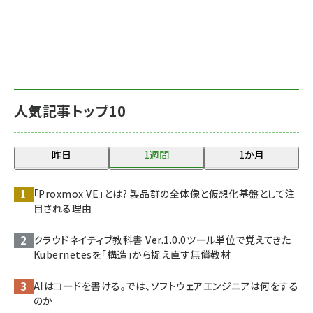
人気記事トップ10
昨日
1週間
1か月
「Proxmox VE」とは? 製品群の全体像と仮想化基盤として注
目される理由
クラウドネイティブ教科書 Ver.1.0.0――ツール単位で覚えてきた
Kubernetesを「構造」から捉え直す無償教材
AIはコードを書ける。では、ソフトウェアエンジニアは何をする
のか