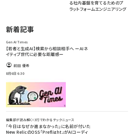
る社内基盤を育てるためのプ
ラットフォームエンジニアリング
ai crunch (1355)
新着記事
Gen AI Times
【若者と生成AI】検索から相談相手へ ーAIネ
イティブ世代に必要な距離感ー
前田 優希
8月6日 6:30
編集部が読み解く! 3行でわかるテックニュース
「今日はなぜか進まなかった」に名前が付いた
――New RelicのOSS「Preflight」がAIコーディ