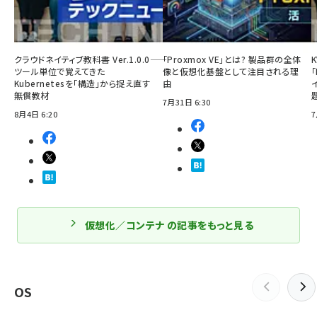
クラウドネイティブ教科書 Ver.1.0.0――
「Proxmox VE」とは? 製品群の全体
ツール単位で覚えてきた
像と仮想化基盤として注目される理
「
Kubernetesを「構造」から捉え直す
由
無償教材
7月31日 6:30
8月4日 6:20
7
仮想化／コンテナ の記事をもっと見る
OS