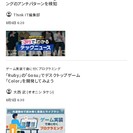
ングのアンチパターンを検知
Think IT編集部
8月6日 6:20
ゲーム実装で身に付くプログラミング
「Ruby」の「Gosu」でデスクトップゲーム
「Color」を開発してみよう
大西 武 (オオニシ タケシ)
8月5日 6:30