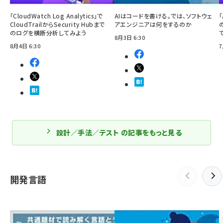
「CloudWatch Log Analytics」で
AIはコードを書ける。では、ソフトウェ
「
CloudTrailからSecurity Hubまで
アエンジニアは何をするのか
のログを横断分析してみよう
8月3日 6:30
8月4日 6:30
7
設計／手法／テスト の記事をもっと見る
開発言語