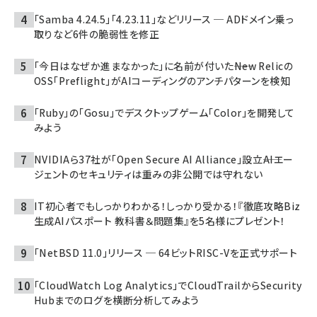
「Samba 4.24.5」「4.23.11」などリリース ─ ADドメイン乗っ
取りなど6件の脆弱性を修正
「今日はなぜか進まなかった」に名前が付いた――New Relicの
OSS「Preflight」がAIコーディングのアンチパターンを検知
「Ruby」の「Gosu」でデスクトップゲーム「Color」を開発して
みよう
NVIDIAら37社が「Open Secure AI Alliance」設立――AIエー
ジェントのセキュリティは重みの非公開では守れない
IT初心者でもしっかりわかる！しっかり受かる！『徹底攻略Biz
生成AIパスポート 教科書＆問題集』を5名様にプレゼント！
「NetBSD 11.0」リリース ─ 64ビットRISC-Vを正式サポート
「CloudWatch Log Analytics」でCloudTrailからSecurity
Hubまでのログを横断分析してみよう