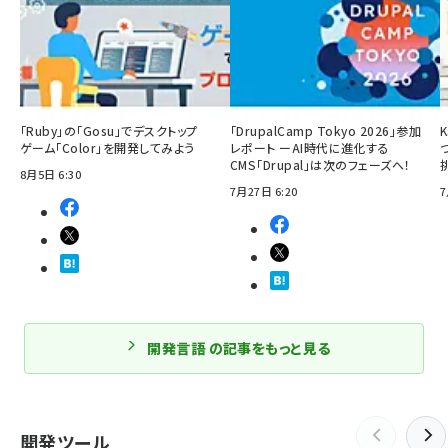
「Ruby」の「Gosu」でデスクトップ
「DrupalCamp Tokyo 2026」参加
ゲーム「Color」を開発してみよう
レポート ーAI時代に進化する
CMS「Drupal」は次のフェーズへ！
8月5日 6:30
7月27日 6:20
7
開発言語 の記事をもっと見る
開発ツール