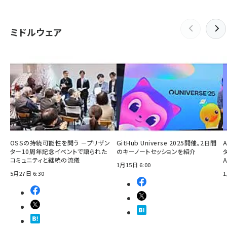
ミドルウェア
OSSの持続可能性を問う －プリザン
GitHub Universe 2025開催。2日間
ター10周年記念イベントで語られた
のキーノートセッションを紹介
コミュニティと継続の流儀
1月15日 6:00
5月27日 6:30
1