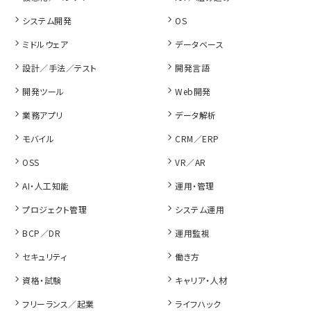
システム開発
OS
ミドルウェア
データベース
設計／手法／テスト
開発言語
開発ツール
Web開発
業務アプリ
データ解析
モバイル
CRM／ERP
OSS
VR／AR
AI・人工知能
運用・管理
プロジェクト管理
システム運用
BCP／DR
運用監視
セキュリティ
働き方
資格・試験
キャリア・人材
フリーランス／起業
ライフハック