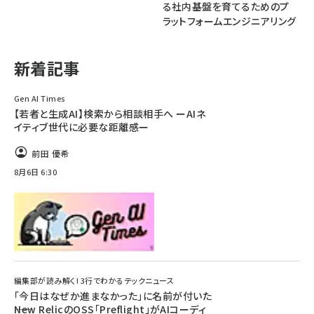
る社内基盤を育てるためのプ
ラットフォームエンジニアリング
ai crunch (1348)
新着記事
Gen AI Times
【若者と生成AI】検索から相談相手へ ーAIネ
イティブ世代に必要な距離感ー
前田 優希
8月6日 6:30
編集部が読み解く! 3行でわかるテックニュース
「今日はなぜか進まなかった」に名前が付いた
――New RelicのOSS「Preflight」がAIコーディ