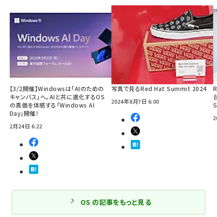
【3/2開催】Windowsは「AIのための
写真で見るRed Hat Summit 2024
R
キャンバス」へ。AIと共に進化するOS
2024年8月7日 6:00
の真価を体感する「Windows AI
Day」開催！
2
2月24日 6:22
OS の記事をもっと見る