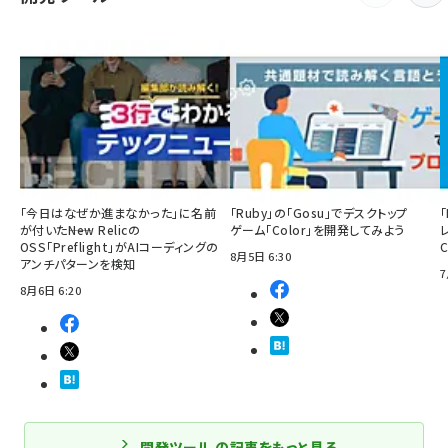
「今日はなぜか進まなかった」に名前
「Ruby」の「Gosu」でデスクトップ
「
が付いた――New Relicの
ゲーム「Color」を開発してみよう
OSS「Preflight」がAIコーディングの
8月5日 6:30
アンチパターンを検知
7
8月6日 6:20
開発ツール の記事をもっと見る