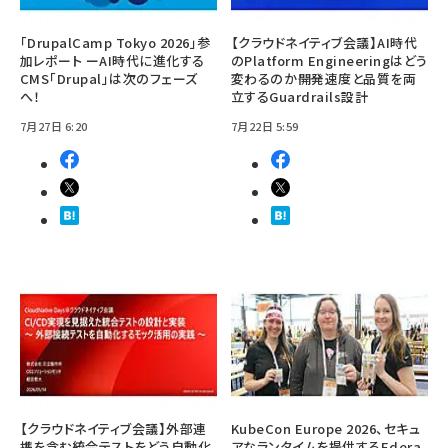
「DrupalCamp Tokyo 2026」参
【クラウドネイティブ会議】AI時代
加レポート ーAI時代に進化する
のPlatform Engineeringはどう
CMS「Drupal」は次のフェーズ
変わるのか――開発速度と品質を両
へ！
立するGuardrails設計
7月27日 6:20
7月22日 5:59
【クラウドネイティブ会議】外部連
KubeCon Europe 2026、セキュ
携を含む統合テストをどう自動化
アなランタイムを提供するEdera