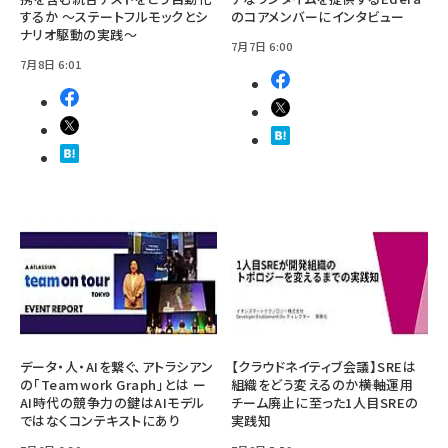
するか ～ステートフルモックとシ
のコアメンバーにインタビュー
ナリオ駆動の実践～
7月7日 6:00
7月8日 6:01
データ・人・AIを繋ぐ、アトラシアン
【クラウドネイティブ会議】SREは
の「Teamwork Graph」とは ー
組織をどう変えるのか――横軸運用
AI時代の競争力の鍵はAIモデル
チーム廃止に至った1人目SREの
ではなくコンテキストにあり
実践知