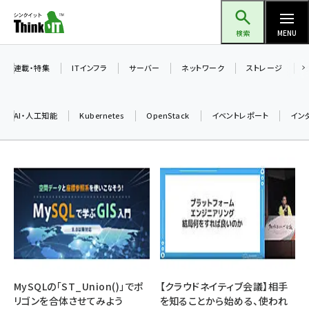
メ
Think IT（シンクイット）
イ
検索
MENU
ン
コ
連載・特集
ITインフラ
サーバー
ネットワーク
ストレージ
ン
テ
AI・人工知能
Kubernetes
OpenStack
イベントレポート
イン
ン
ツ
ai (2486)
に
加藤銘のチーム貢献～仲間と築いた勝利の絆～ (2308)
移
動
iot女子会 (2273)
北海道をのんびり旅する晴山佳須夫のヒント集！ (2025)
drupal (1947)
genai (1477)
MySQLの「ST_Union()」でポ
【クラウドネイティブ会議】相手
リゴンを合体させてみよう
を知ることから始める、使われ
abc123 (1352)