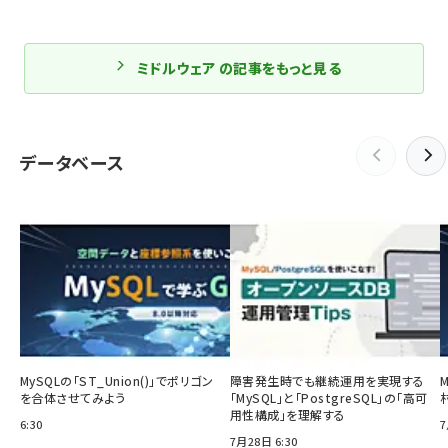
ミドルウェア の記事をもっと見る
データベース
MySQLの「ST_Union()」でポリゴン
障害発生時でも継続運用を実現する
を合体させてみよう
「MySQL」と「PostgreSQL」の「高可
用性構成」を理解する
6:30
7
7月28日 6:30