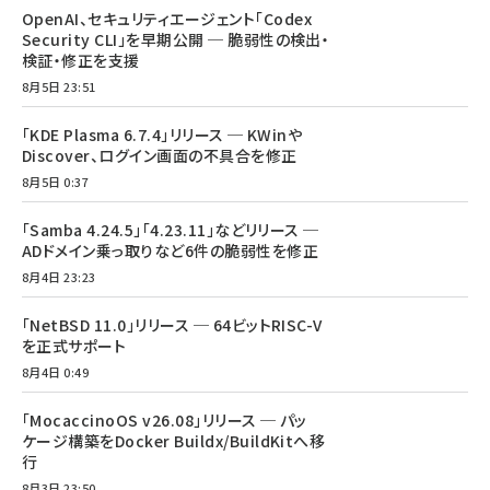
OpenAI、セキュリティエージェント「Codex
Security CLI」を早期公開 ─ 脆弱性の検出・
検証・修正を支援
8月5日 23:51
「KDE Plasma 6.7.4」リリース ─ KWinや
Discover、ログイン画面の不具合を修正
8月5日 0:37
「Samba 4.24.5」「4.23.11」などリリース ─
ADドメイン乗っ取りなど6件の脆弱性を修正
8月4日 23:23
「NetBSD 11.0」リリース ─ 64ビットRISC-V
を正式サポート
8月4日 0:49
「MocaccinoOS v26.08」リリース ─ パッ
ケージ構築をDocker Buildx/BuildKitへ移
行
8月3日 23:50