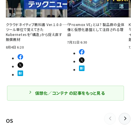
クラウドネイティブ教科書 Ver.1.0.0――
「Proxmox VE」とは? 製品群の全体
ツール単位で覚えてきた
像と仮想化基盤として注目される理
「
Kubernetesを「構造」から捉え直す
由
無償教材
7月31日 6:30
8月4日 6:20
7
仮想化／コンテナ の記事をもっと見る
OS