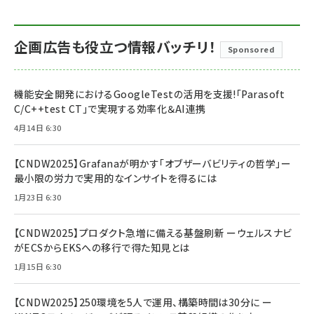
企画広告も役立つ情報バッチリ！
Sponsored
機能安全開発におけるGoogleTestの活用を支援!「Parasoft
C/C++test CT」で実現する効率化＆AI連携
4月14日 6:30
【CNDW2025】Grafanaが明かす「オブザーバビリティの哲学」ー
最小限の労力で実用的なインサイトを得るには
1月23日 6:30
【CNDW2025】プロダクト急増に備える基盤刷新 ーウェルスナビ
がECSからEKSへの移行で得た知見とは
1月15日 6:30
【CNDW2025】250環境を5人で運用、構築時間は30分に ー