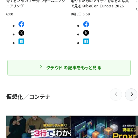
育てるためのプラットフォームエンジ
増やすためのアイデアを語る＆写真
ニアリング
で見るKubeCon Europe 2026
7
6:00
8月5日 5:59
クラウド の記事をもっと見る
仮想化／コンテナ