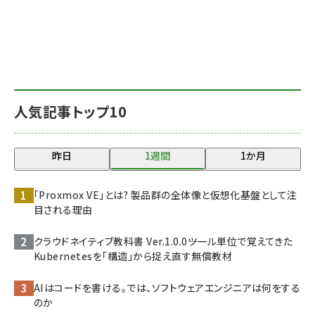
人気記事トップ10
昨日
1週間
1か月
「Proxmox VE」とは? 製品群の全体像と仮想化基盤として注
目される理由
クラウドネイティブ教科書 Ver.1.0.0――ツール単位で覚えてきた
Kubernetesを「構造」から捉え直す無償教材
AIはコードを書ける。では、ソフトウェアエンジニアは何をする
のか