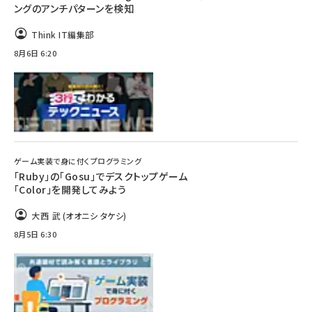
ングのアンチパターンを検知
Think IT編集部
8月6日 6:20
ゲーム実装で身に付くプログラミング
「Ruby」の「Gosu」でデスクトップゲーム
「Color」を開発してみよう
大西 武 (オオニシ タケシ)
8月5日 6:30