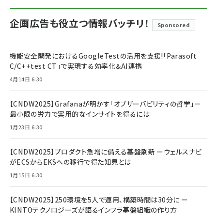
企画広告も役立つ情報バッチリ！
Sponsored
機能安全開発におけるGoogleTestの活用を支援!「Parasoft
C/C++test CT」で実現する効率化＆AI連携
4月14日 6:30
【CNDW2025】Grafanaが明かす「オブザーバビリティの哲学」ー
最小限の労力で実用的なインサイトを得るには
1月23日 6:30
【CNDW2025】プロダクト急増に備える基盤刷新 ーウェルスナビ
がECSからEKSへの移行で得た知見とは
1月15日 6:30
【CNDW2025】250環境を5人で運用、構築時間は30分に ー
KINTOテクノロジーズが語るインフラ基盤組織の作り方