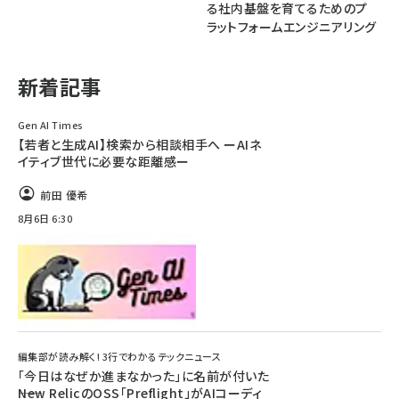
る社内基盤を育てるためのプ
ラットフォームエンジニアリング
ai crunch (1365)
新着記事
Gen AI Times
【若者と生成AI】検索から相談相手へ ーAIネ
イティブ世代に必要な距離感ー
前田 優希
8月6日 6:30
編集部が読み解く! 3行でわかるテックニュース
「今日はなぜか進まなかった」に名前が付いた
――New RelicのOSS「Preflight」がAIコーディ