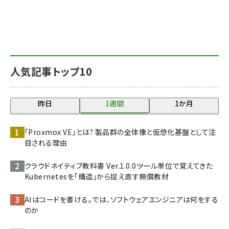
人気記事トップ10
昨日
1週間
1か月
「Proxmox VE」とは? 製品群の全体像と仮想化基盤として注
目される理由
クラウドネイティブ教科書 Ver.1.0.0――ツール単位で覚えてきた
Kubernetesを「構造」から捉え直す無償教材
AIはコードを書ける。では、ソフトウェアエンジニアは何をする
のか