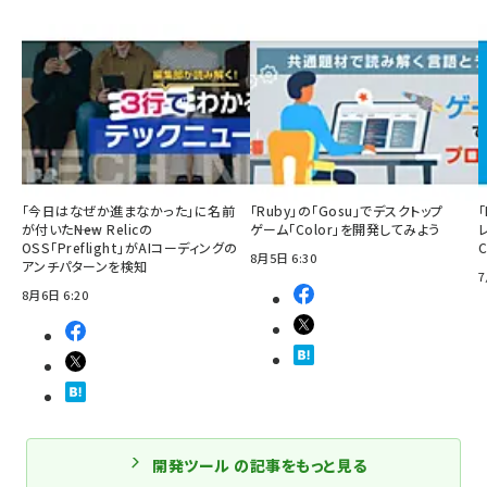
「今日はなぜか進まなかった」に名前
「Ruby」の「Gosu」でデスクトップ
「
が付いた――New Relicの
ゲーム「Color」を開発してみよう
OSS「Preflight」がAIコーディングの
8月5日 6:30
アンチパターンを検知
7
8月6日 6:20
開発ツール の記事をもっと見る