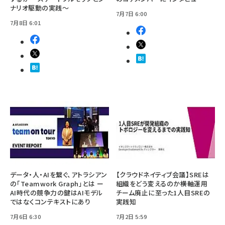
ナリオ駆動の実践～
7月7日 6:00
7月8日 6:01
データ・人・AIを繋ぐ、アトラシアン
【クラウドネイティブ会議】SREは
の「Teamwork Graph」とは ー
組織をどう変えるのか――横軸運用
AI時代の競争力の鍵はAIモデル
チーム廃止に至った1人目SREの
ではなくコンテキストにあり
実践知
7月6日 6:30
7月2日 5:59