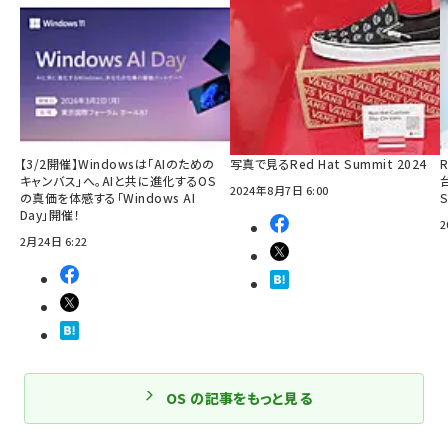
【3/2開催】Windowsは「AIのための
写真で見るRed Hat Summit 2024
R
キャンバス」へ。AIと共に進化するOS
2024年8月7日 6:00
の真価を体感する「Windows AI
Day」開催！
2
2月24日 6:22
OS の記事をもっと見る