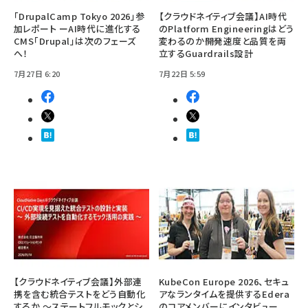
「DrupalCamp Tokyo 2026」参
【クラウドネイティブ会議】AI時代
加レポート ーAI時代に進化する
のPlatform Engineeringはどう
CMS「Drupal」は次のフェーズ
変わるのか――開発速度と品質を両
へ！
立するGuardrails設計
7月27日 6:20
7月22日 5:59
【クラウドネイティブ会議】外部連
KubeCon Europe 2026、セキュ
携を含む統合テストをどう自動化
アなランタイムを提供するEdera
するか ～ステートフルモックとシ
のコアメンバーにインタビュー