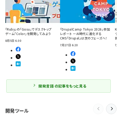
「Ruby」の「Gosu」でデスクトップ
「DrupalCamp Tokyo 2026」参加
ゲーム「Color」を開発してみよう
レポート ーAI時代に進化する
CMS「Drupal」は次のフェーズへ！
8月5日 6:30
7月27日 6:20
7
開発言語 の記事をもっと見る
開発ツール