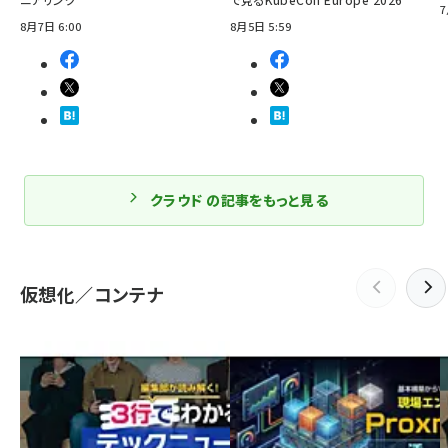
7
8月7日 6:00
8月5日 5:59
クラウド の記事をもっと見る
仮想化／コンテナ