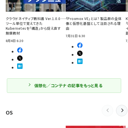
クラウドネイティブ教科書 Ver.1.0.0――
「Proxmox VE」とは? 製品群の全体
ツール単位で覚えてきた
像と仮想化基盤として注目される理
「
Kubernetesを「構造」から捉え直す
由
無償教材
7月31日 6:30
8月4日 6:20
7
仮想化／コンテナ の記事をもっと見る
OS