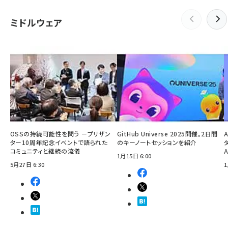
ミドルウェア
OSSの持続可能性を問う －プリザン
GitHub Universe 2025開催。2日間
ター10周年記念イベントで語られた
のキーノートセッションを紹介
コミュニティと継続の流儀
1月15日 6:00
5月27日 6:30
1