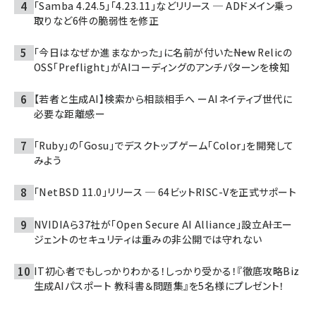
「Samba 4.24.5」「4.23.11」などリリース ─ ADドメイン乗っ
取りなど6件の脆弱性を修正
「今日はなぜか進まなかった」に名前が付いた――New Relicの
OSS「Preflight」がAIコーディングのアンチパターンを検知
【若者と生成AI】検索から相談相手へ ーAIネイティブ世代に
必要な距離感ー
「Ruby」の「Gosu」でデスクトップゲーム「Color」を開発して
みよう
「NetBSD 11.0」リリース ─ 64ビットRISC-Vを正式サポート
NVIDIAら37社が「Open Secure AI Alliance」設立――AIエー
ジェントのセキュリティは重みの非公開では守れない
IT初心者でもしっかりわかる！しっかり受かる！『徹底攻略Biz
生成AIパスポート 教科書＆問題集』を5名様にプレゼント！