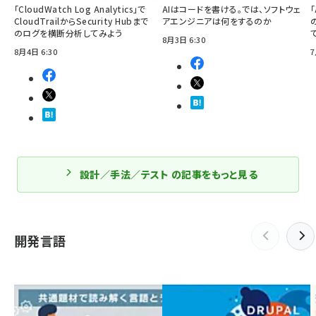
「CloudWatch Log Analytics」で
AIはコードを書ける。では、ソフトウェ
「
CloudTrailからSecurity Hubまで
アエンジニアは何をするのか
のログを横断分析してみよう
8月3日 6:30
8月4日 6:30
7
設計／手法／テスト の記事をもっと見る
開発言語