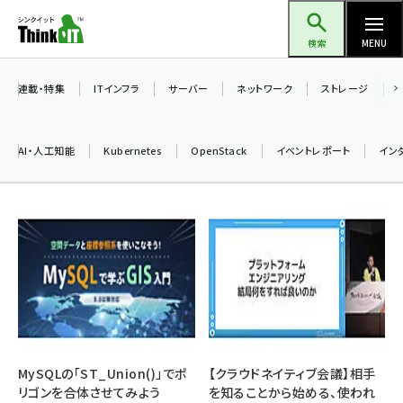
メ
Think IT（シンクイット）
イ
検索
MENU
ン
コ
連載・特集
ITインフラ
サーバー
ネットワーク
ストレージ
ン
テ
AI・人工知能
Kubernetes
OpenStack
イベントレポート
イン
ン
ツ
ai (2508)
に
加藤銘のチーム貢献～仲間と築いた勝利の絆～ (2329)
移
動
iot女子会 (2295)
北海道をのんびり旅する晴山佳須夫のヒント集！ (2050)
drupal (1966)
genai (1494)
MySQLの「ST_Union()」でポ
【クラウドネイティブ会議】相手
リゴンを合体させてみよう
を知ることから始める、使われ
abc123 (1371)