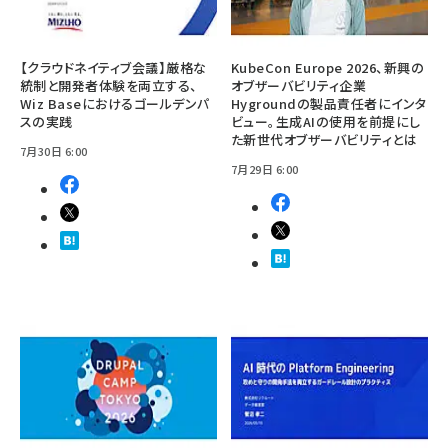
【クラウドネイティブ会議】厳格な
KubeCon Europe 2026、新興の
統制と開発者体験を両立する、
オブザーバビリティ企業
Wiz Baseにおけるゴールデンパ
Hygroundの製品責任者にインタ
スの実践
ビュー。生成AIの使用を前提にし
た新世代オブザーバビリティとは
7月30日 6:00
7月29日 6:00