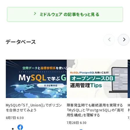
ミドルウェア の記事をもっと見る
データベース
MySQLの「ST_Union()」でポリゴン
障害発生時でも継続運用を実現する
を合体させてみよう
「MySQL」と「PostgreSQL」の「高可
用性構成」を理解する
8月7日 6:30
7
7月28日 6:30