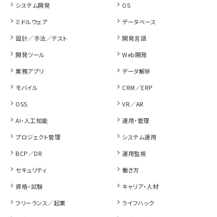
システム開発
OS
ミドルウェア
データベース
設計／手法／テスト
開発言語
開発ツール
Web開発
業務アプリ
データ解析
モバイル
CRM／ERP
OSS
VR／AR
AI・人工知能
運用・管理
プロジェクト管理
システム運用
BCP／DR
運用監視
セキュリティ
働き方
資格・試験
キャリア・人材
フリーランス／起業
ライフハック