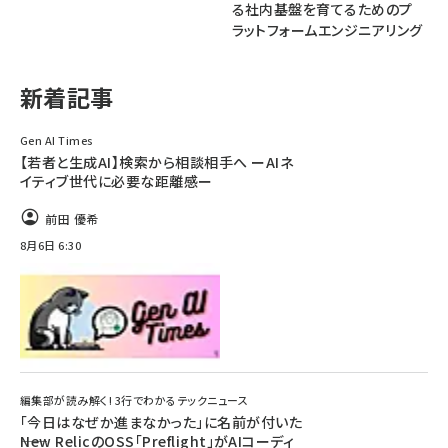
る社内基盤を育てるためのプ
ラットフォームエンジニアリング
ai crunch (1348)
新着記事
Gen AI Times
【若者と生成AI】検索から相談相手へ ーAIネ
イティブ世代に必要な距離感ー
前田 優希
8月6日 6:30
編集部が読み解く! 3行でわかるテックニュース
「今日はなぜか進まなかった」に名前が付いた
――New RelicのOSS「Preflight」がAIコーディ