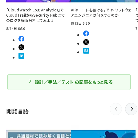
「CloudWatch Log Analytics」で
AIはコードを書ける。では、ソフトウェ
「
CloudTrailからSecurity Hubまで
アエンジニアは何をするのか
のログを横断分析してみよう
8月3日 6:30
8月4日 6:30
7
設計／手法／テスト の記事をもっと見る
開発言語