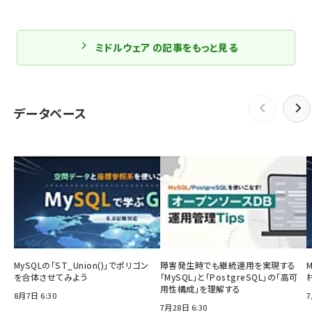
ミドルウェア の記事をもっと見る
データベース
MySQLの「ST_Union()」でポリゴン
障害発生時でも継続運用を実現する
を合体させてみよう
「MySQL」と「PostgreSQL」の「高可
用性構成」を理解する
8月7日 6:30
7
7月28日 6:30