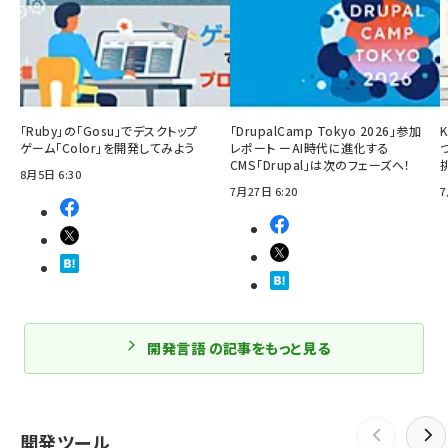
「Ruby」の「Gosu」でデスクトップ
「DrupalCamp Tokyo 2026」参加
ゲーム「Color」を開発してみよう
レポート ーAI時代に進化する
CMS「Drupal」は次のフェーズへ！
8月5日 6:30
7月27日 6:20
7
開発言語 の記事をもっと見る
開発ツール