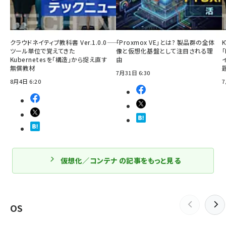
クラウドネイティブ教科書 Ver.1.0.0――
「Proxmox VE」とは? 製品群の全体
ツール単位で覚えてきた
像と仮想化基盤として注目される理
「
Kubernetesを「構造」から捉え直す
由
無償教材
7月31日 6:30
8月4日 6:20
7
仮想化／コンテナ の記事をもっと見る
OS