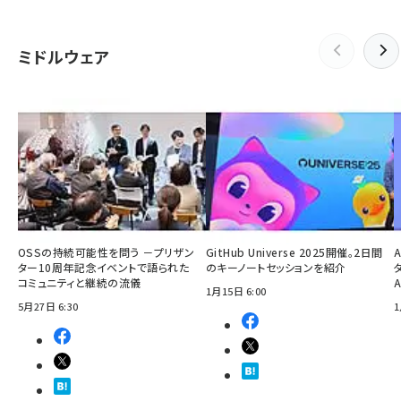
ミドルウェア
OSSの持続可能性を問う －プリザン
GitHub Universe 2025開催。2日間
ター10周年記念イベントで語られた
のキーノートセッションを紹介
コミュニティと継続の流儀
1月15日 6:00
5月27日 6:30
1