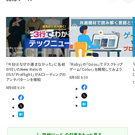
「今日はなぜか進まなかった」に名前
「Ruby」の「Gosu」でデスクトップ
「
が付いた――New Relicの
ゲーム「Color」を開発してみよう
OSS「Preflight」がAIコーディングの
8月5日 6:30
アンチパターンを検知
7
8月6日 6:20
開発ツール の記事をもっと見る