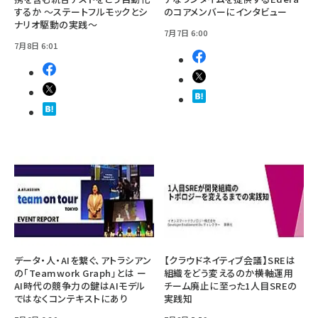
するか ～ステートフルモックとシ
のコアメンバーにインタビュー
ナリオ駆動の実践～
7月7日 6:00
7月8日 6:01
データ・人・AIを繋ぐ、アトラシアン
【クラウドネイティブ会議】SREは
の「Teamwork Graph」とは ー
組織をどう変えるのか――横軸運用
AI時代の競争力の鍵はAIモデル
チーム廃止に至った1人目SREの
ではなくコンテキストにあり
実践知