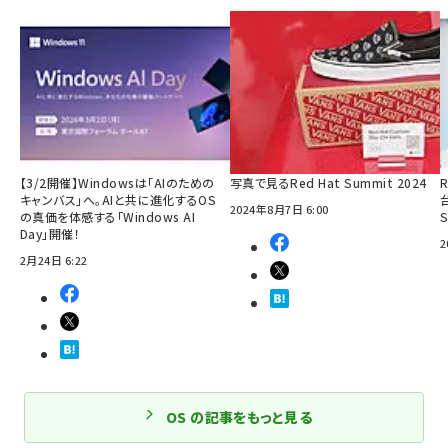
【3/2開催】Windowsは「AIのための
写真で見るRed Hat Summit 2024
R
キャンバス」へ。AIと共に進化するOS
2024年8月7日 6:00
の真価を体感する「Windows AI
Day」開催！
2
2月24日 6:22
OS の記事をもっと見る