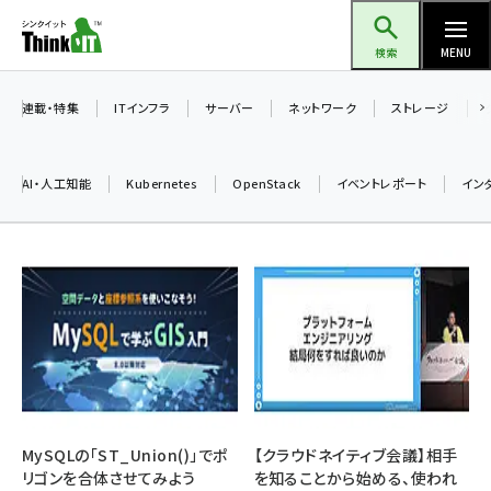
メ
Think IT（シンクイット）
イ
検索
MENU
ン
コ
連載・特集
ITインフラ
サーバー
ネットワーク
ストレージ
ン
テ
AI・人工知能
Kubernetes
OpenStack
イベントレポート
イン
ン
ツ
ai (2486)
に
加藤銘のチーム貢献～仲間と築いた勝利の絆～ (2308)
移
動
iot女子会 (2273)
北海道をのんびり旅する晴山佳須夫のヒント集！ (2025)
drupal (1947)
genai (1477)
MySQLの「ST_Union()」でポ
【クラウドネイティブ会議】相手
リゴンを合体させてみよう
を知ることから始める、使われ
abc123 (1352)