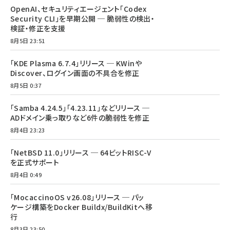
OpenAI、セキュリティエージェント「Codex
Security CLI」を早期公開 ─ 脆弱性の検出・
検証・修正を支援
8月5日 23:51
「KDE Plasma 6.7.4」リリース ─ KWinや
Discover、ログイン画面の不具合を修正
8月5日 0:37
「Samba 4.24.5」「4.23.11」などリリース ─
ADドメイン乗っ取りなど6件の脆弱性を修正
8月4日 23:23
「NetBSD 11.0」リリース ─ 64ビットRISC-V
を正式サポート
8月4日 0:49
「MocaccinoOS v26.08」リリース ─ パッ
ケージ構築をDocker Buildx/BuildKitへ移
行
8月3日 23:50