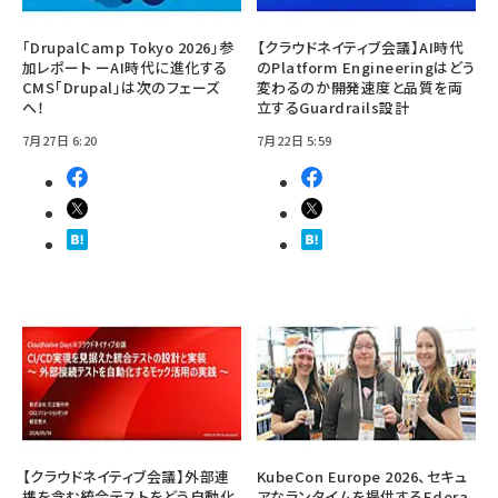
「DrupalCamp Tokyo 2026」参
【クラウドネイティブ会議】AI時代
加レポート ーAI時代に進化する
のPlatform Engineeringはどう
CMS「Drupal」は次のフェーズ
変わるのか――開発速度と品質を両
へ！
立するGuardrails設計
7月27日 6:20
7月22日 5:59
【クラウドネイティブ会議】外部連
KubeCon Europe 2026、セキュ
携を含む統合テストをどう自動化
アなランタイムを提供するEdera