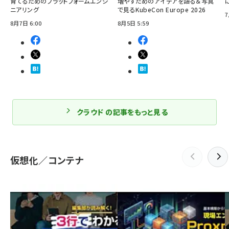
育てるためのプラットフォームエンジ
増やすためのアイデアを語る＆写真
ニアリング
で見るKubeCon Europe 2026
7
8月7日 6:00
8月5日 5:59
クラウド の記事をもっと見る
仮想化／コンテナ