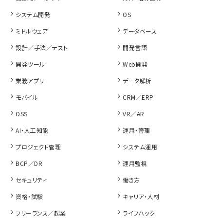
システム開発
OS
ミドルウェア
データベース
設計／手法／テスト
開発言語
開発ツール
Web開発
業務アプリ
データ解析
モバイル
CRM／ERP
OSS
VR／AR
AI・人工知能
運用・管理
プロジェクト管理
システム運用
BCP／DR
運用監視
セキュリティ
働き方
資格・試験
キャリア・人材
フリーランス／起業
ライフハック