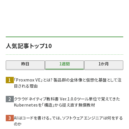
人気記事トップ10
昨日
1週間
1か月
「Proxmox VE」とは? 製品群の全体像と仮想化基盤として注
目される理由
クラウドネイティブ教科書 Ver.1.0.0――ツール単位で覚えてきた
Kubernetesを「構造」から捉え直す無償教材
AIはコードを書ける。では、ソフトウェアエンジニアは何をする
のか