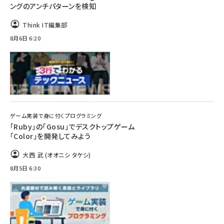
ングのアンチパターンを検知
Think IT編集部
8月6日 6:20
ゲーム実装で身に付くプログラミング
「Ruby」の「Gosu」でデスクトップゲーム
「Color」を開発してみよう
大西 武 (オオニシ タケシ)
8月5日 6:30