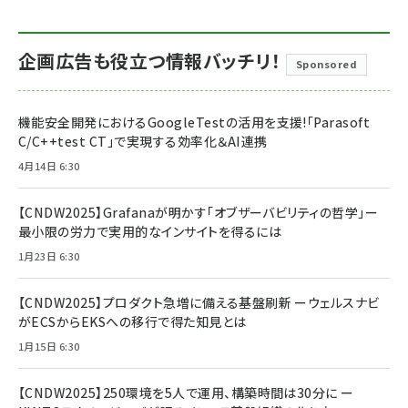
企画広告も役立つ情報バッチリ！
Sponsored
機能安全開発におけるGoogleTestの活用を支援!「Parasoft
C/C++test CT」で実現する効率化＆AI連携
4月14日 6:30
【CNDW2025】Grafanaが明かす「オブザーバビリティの哲学」ー
最小限の労力で実用的なインサイトを得るには
1月23日 6:30
【CNDW2025】プロダクト急増に備える基盤刷新 ーウェルスナビ
がECSからEKSへの移行で得た知見とは
1月15日 6:30
【CNDW2025】250環境を5人で運用、構築時間は30分に ー