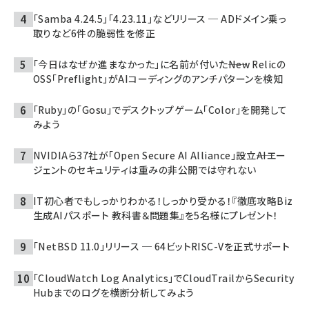
「Samba 4.24.5」「4.23.11」などリリース ─ ADドメイン乗っ
取りなど6件の脆弱性を修正
「今日はなぜか進まなかった」に名前が付いた――New Relicの
OSS「Preflight」がAIコーディングのアンチパターンを検知
「Ruby」の「Gosu」でデスクトップゲーム「Color」を開発して
みよう
NVIDIAら37社が「Open Secure AI Alliance」設立――AIエー
ジェントのセキュリティは重みの非公開では守れない
IT初心者でもしっかりわかる！しっかり受かる！『徹底攻略Biz
生成AIパスポート 教科書＆問題集』を5名様にプレゼント！
「NetBSD 11.0」リリース ─ 64ビットRISC-Vを正式サポート
「CloudWatch Log Analytics」でCloudTrailからSecurity
Hubまでのログを横断分析してみよう