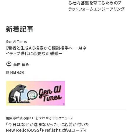
る社内基盤を育てるためのプ
ラットフォームエンジニアリング
ai crunch (1348)
新着記事
Gen AI Times
【若者と生成AI】検索から相談相手へ ーAIネ
イティブ世代に必要な距離感ー
前田 優希
8月6日 6:30
編集部が読み解く! 3行でわかるテックニュース
「今日はなぜか進まなかった」に名前が付いた
――New RelicのOSS「Preflight」がAIコーディ