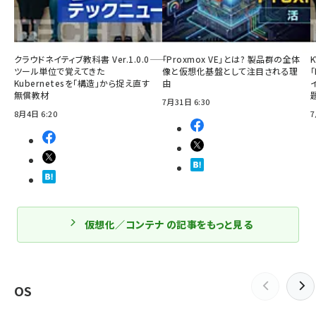
クラウドネイティブ教科書 Ver.1.0.0――
「Proxmox VE」とは? 製品群の全体
ツール単位で覚えてきた
像と仮想化基盤として注目される理
「
Kubernetesを「構造」から捉え直す
由
無償教材
7月31日 6:30
8月4日 6:20
7
仮想化／コンテナ の記事をもっと見る
OS