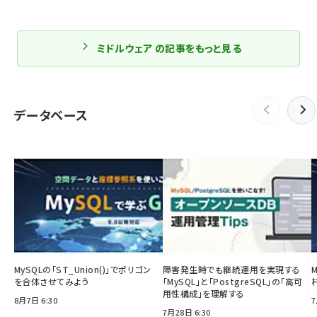
ミドルウェア の記事をもっと見る
データベース
MySQLの「ST_Union()」でポリゴン
障害発生時でも継続運用を実現する
を合体させてみよう
「MySQL」と「PostgreSQL」の「高可
用性構成」を理解する
8月7日 6:30
7
7月28日 6:30