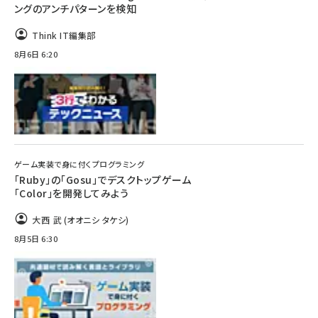
ングのアンチパターンを検知
Think IT編集部
8月6日 6:20
ゲーム実装で身に付くプログラミング
「Ruby」の「Gosu」でデスクトップゲーム
「Color」を開発してみよう
大西 武 (オオニシ タケシ)
8月5日 6:30