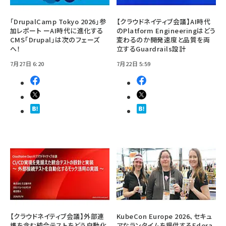
「DrupalCamp Tokyo 2026」参
【クラウドネイティブ会議】AI時代
加レポート ーAI時代に進化する
のPlatform Engineeringはどう
CMS「Drupal」は次のフェーズ
変わるのか――開発速度と品質を両
へ！
立するGuardrails設計
7月27日 6:20
7月22日 5:59
【クラウドネイティブ会議】外部連
KubeCon Europe 2026、セキュ
携を含む統合テストをどう自動化
アなランタイムを提供するEdera