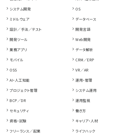
システム開発
OS
ミドルウェア
データベース
設計／手法／テスト
開発言語
開発ツール
Web開発
業務アプリ
データ解析
モバイル
CRM／ERP
OSS
VR／AR
AI・人工知能
運用・管理
プロジェクト管理
システム運用
BCP／DR
運用監視
セキュリティ
働き方
資格・試験
キャリア・人材
フリーランス／起業
ライフハック