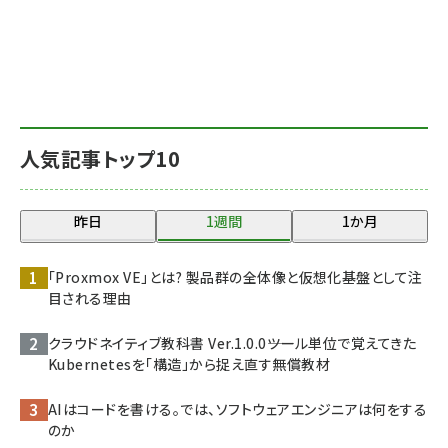
人気記事トップ10
昨日
1週間
1か月
「Proxmox VE」とは? 製品群の全体像と仮想化基盤として注
目される理由
クラウドネイティブ教科書 Ver.1.0.0――ツール単位で覚えてきた
Kubernetesを「構造」から捉え直す無償教材
AIはコードを書ける。では、ソフトウェアエンジニアは何をする
のか