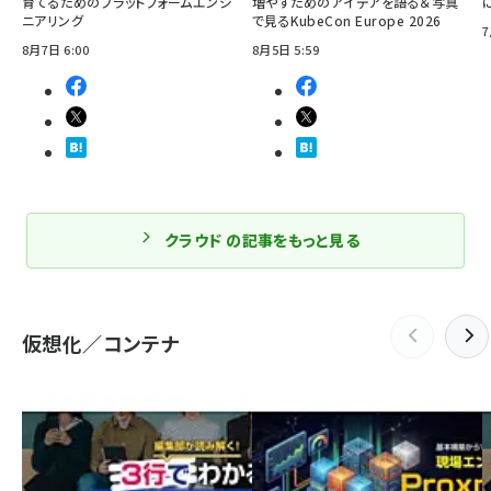
育てるためのプラットフォームエンジ
増やすためのアイデアを語る＆写真
ニアリング
で見るKubeCon Europe 2026
7
8月7日 6:00
8月5日 5:59
クラウド の記事をもっと見る
仮想化／コンテナ