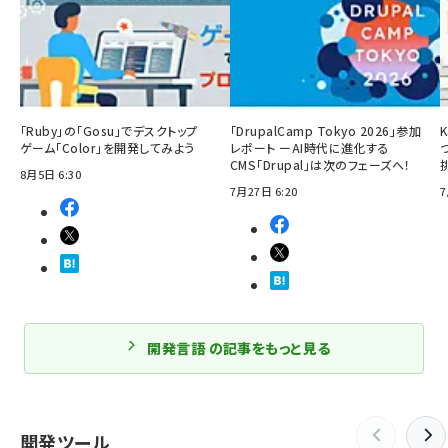
「Ruby」の「Gosu」でデスクトップ
「DrupalCamp Tokyo 2026」参加
ゲーム「Color」を開発してみよう
レポート ーAI時代に進化する
CMS「Drupal」は次のフェーズへ！
8月5日 6:30
7月27日 6:20
7
開発言語 の記事をもっと見る
開発ツール