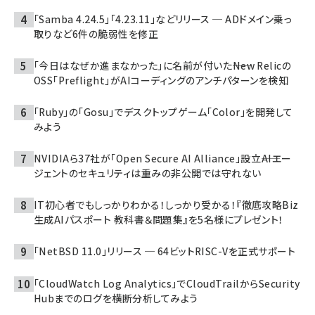
「Samba 4.24.5」「4.23.11」などリリース ─ ADドメイン乗っ
取りなど6件の脆弱性を修正
「今日はなぜか進まなかった」に名前が付いた――New Relicの
OSS「Preflight」がAIコーディングのアンチパターンを検知
「Ruby」の「Gosu」でデスクトップゲーム「Color」を開発して
みよう
NVIDIAら37社が「Open Secure AI Alliance」設立――AIエー
ジェントのセキュリティは重みの非公開では守れない
IT初心者でもしっかりわかる！しっかり受かる！『徹底攻略Biz
生成AIパスポート 教科書＆問題集』を5名様にプレゼント！
「NetBSD 11.0」リリース ─ 64ビットRISC-Vを正式サポート
「CloudWatch Log Analytics」でCloudTrailからSecurity
Hubまでのログを横断分析してみよう