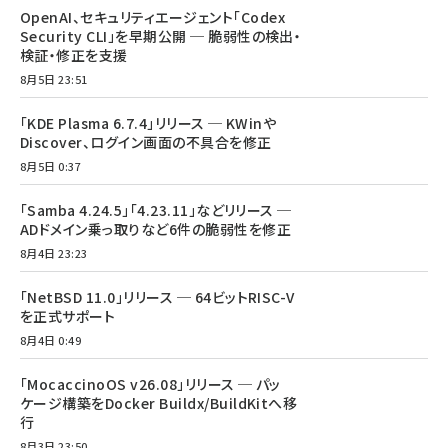
OpenAI、セキュリティエージェント「Codex
Security CLI」を早期公開 ─ 脆弱性の検出・
検証・修正を支援
8月5日 23:51
「KDE Plasma 6.7.4」リリース ─ KWinや
Discover、ログイン画面の不具合を修正
8月5日 0:37
「Samba 4.24.5」「4.23.11」などリリース ─
ADドメイン乗っ取りなど6件の脆弱性を修正
8月4日 23:23
「NetBSD 11.0」リリース ─ 64ビットRISC-V
を正式サポート
8月4日 0:49
「MocaccinoOS v26.08」リリース ─ パッ
ケージ構築をDocker Buildx/BuildKitへ移
行
8月3日 23:50