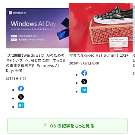
【3/2開催】Windowsは「AIのための
写真で見るRed Hat Summit 2024
R
キャンバス」へ。AIと共に進化するOS
2024年8月7日 6:00
の真価を体感する「Windows AI
Day」開催！
2
2月24日 6:22
OS の記事をもっと見る