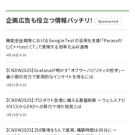
企画広告も役立つ情報バッチリ！
Sponsored
機能安全開発におけるGoogleTestの活用を支援!「Parasoft
C/C++test CT」で実現する効率化＆AI連携
4月14日 6:30
【CNDW2025】Grafanaが明かす「オブザーバビリティの哲学」ー
最小限の労力で実用的なインサイトを得るには
1月23日 6:30
【CNDW2025】プロダクト急増に備える基盤刷新 ーウェルスナビ
がECSからEKSへの移行で得た知見とは
1月15日 6:30
【CNDW2025】250環境を5人で運用、構築時間は30分に ー