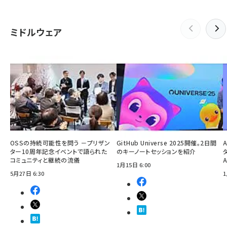
ミドルウェア
OSSの持続可能性を問う －プリザン
GitHub Universe 2025開催。2日間
ター10周年記念イベントで語られた
のキーノートセッションを紹介
コミュニティと継続の流儀
1月15日 6:00
5月27日 6:30
1