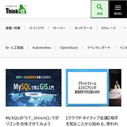
メ
Think IT（シンクイット）
イ
検索
MENU
ン
コ
連載・特集
ITインフラ
サーバー
ネットワーク
ストレージ
ン
テ
AI・人工知能
Kubernetes
OpenStack
イベントレポート
イン
ン
ツ
ai (2486)
に
加藤銘のチーム貢献～仲間と築いた勝利の絆～ (2308)
移
動
iot女子会 (2273)
北海道をのんびり旅する晴山佳須夫のヒント集！ (2025)
drupal (1947)
genai (1477)
MySQLの「ST_Union()」でポ
【クラウドネイティブ会議】相手
リゴンを合体させてみよう
を知ることから始める、使われ
abc123 (1352)