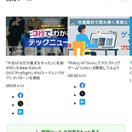
「今日はなぜか進まなかった」に名前
「Ruby」の「Gosu」でデスクトップ
「
が付いた――New Relicの
ゲーム「Color」を開発してみよう
OSS「Preflight」がAIコーディングの
8月5日 6:30
アンチパターンを検知
7
8月6日 6:20
開発ツール の記事をもっと見る