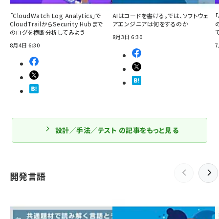
「CloudWatch Log Analytics」で
AIはコードを書ける。では、ソフトウェ
「
CloudTrailからSecurity Hubまで
アエンジニアは何をするのか
のログを横断分析してみよう
8月3日 6:30
8月4日 6:30
7
設計／手法／テスト の記事をもっと見る
開発言語