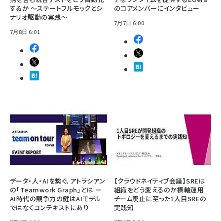
するか ～ステートフルモックとシ
のコアメンバーにインタビュー
ナリオ駆動の実践～
7月7日 6:00
7月8日 6:01
データ・人・AIを繋ぐ、アトラシアン
【クラウドネイティブ会議】SREは
の「Teamwork Graph」とは ー
組織をどう変えるのか――横軸運用
AI時代の競争力の鍵はAIモデル
チーム廃止に至った1人目SREの
ではなくコンテキストにあり
実践知