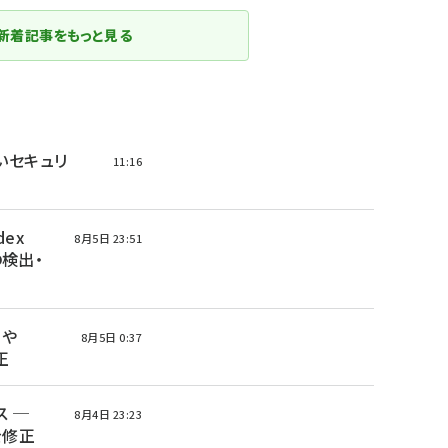
新着記事をもっと見る
の高いセキュリ
11:16
ex
8月5日 23:51
の検出・
nや
8月5日 0:37
正
ース ─
8月4日 23:23
を修正