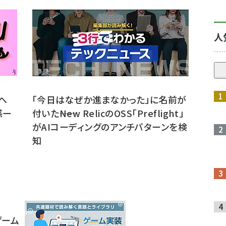
人
へ
「今日はなぜか進まなかった」に名前が
感ー
付いた――New RelicのOSS「Preflight」
がAIコーディングのアンチパターンを検
知
ゲーム