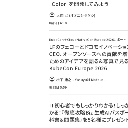
「Color」を開発してみよう
大西 武 (オオニシ タケシ)
8月5日 6:30
KubeCon＋CloudNativeCon Europe 2026レポート
LFのフェローとドコモイノベーショ
CEO、オープンソースへの貢献を増
ためのアイデアを語る＆写真で見
KubeCon Europe 2026
松下 康之 - Yasuyuki Matsus...
8月5日 5:59
IT初心者でもしっかりわかる！しっ
かる！『徹底攻略Biz 生成AIパスポ
科書＆問題集』を5名様にプレゼント