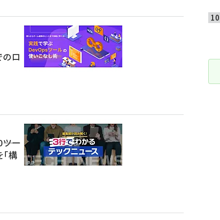
までのロ
――ツー
を「構