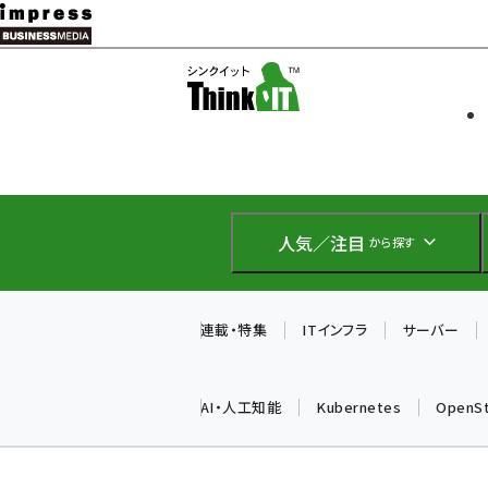
メ
イ
ソフト開発
Think IT
ン
企業IT
コ
製品導入
ン
Web担当者
EC担当者
テ
IoT・AI
ン
DCクラウド
人気／注目
から探す
研究・調査
ツ
エネルギー
に
ドローン
移
連載・特集
ITインフラ
サーバー
教育講座
動
AI・人工知能
Kubernetes
OpenS