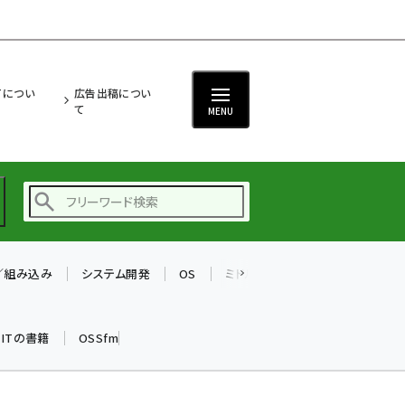
ITについ
広告出稿につい
て
MENU
T／組み込み
システム開発
OS
ミドルウェア
データベース
ai (2475)
加藤銘のチーム貢献～
k ITの書籍
OSSfm
仲間と築いた勝利の絆～
(2297)
iot女子会 (2248)