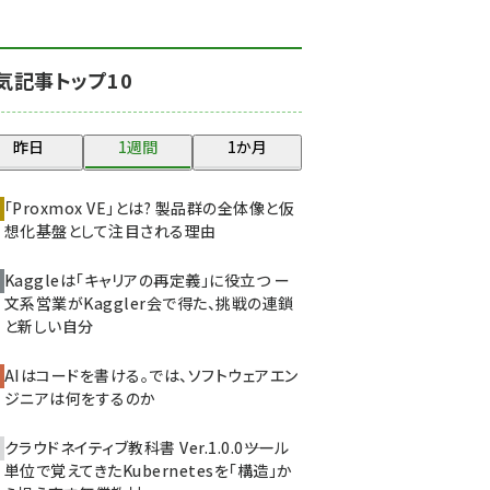
北海道をのんびり旅する
晴山佳須夫のヒント集！
(2008)
気記事トップ10
drupal (1929)
昨日
1週間
1か月
genai (1468)
abc123 (1341)
「Proxmox VE」とは? 製品群の全体像と仮
想化基盤として注目される理由
ai crunch (1340)
Kaggleは「キャリアの再定義」に役立つ ー
文系営業がKaggler会で得た、挑戦の連鎖
と新しい自分
AIはコードを書ける。では、ソフトウェアエン
ジニアは何をするのか
クラウドネイティブ教科書 Ver.1.0.0――ツール
単位で覚えてきたKubernetesを「構造」か