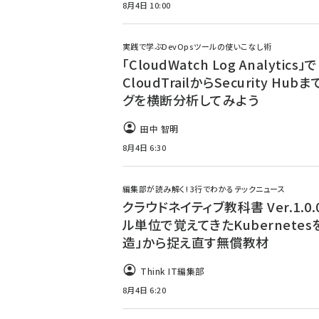
8月4日 10:00
実践で学ぶDevOpsツールの使いこなし術
「CloudWatch Log Analytics」で
CloudTrailからSecurity Hub
グを横断分析してみよう
田中 智明
8月4日 6:30
編集部が読み解く! 3行でわかるテックニュース
クラウドネイティブ教科書 Ver.1.0.0
ル単位で覚えてきたKubernetes
造」から捉え直す無償教材
Think IT編集部
8月4日 6:20