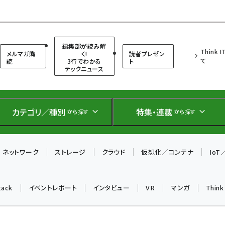
（シンクイット）
編集部が読み解
Think 
メルマガ購
く!
読者プレゼン
て
読
3行でわかる
ト
テックニュース
カテゴリ／種別
特集・連載
から探す
から探す
ネットワーク
ストレージ
クラウド
仮想化／コンテナ
Io
tack
イベントレポート
インタビュー
VR
マンガ
Thin