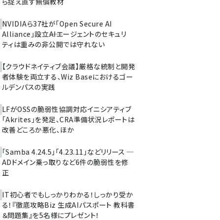
ら捉え直す無償教材
NVIDIAら37社が「Open Secure AI
Alliance」設立――AIエージェントのセキュリ
ティは重みの非公開では守れない
【クラウドネイティブ会議】厳格な統制と開発
者体験を両立する、Wiz Baseにおけるゴー
ルデンパスの実践
LFがOSSの脆弱性協調対応イニシアティブ
「Akrites」を発足、CRA準備状況レポートは
改善どころか悪化、ほか
「Samba 4.24.5」「4.23.11」などリリース ─
ADドメイン乗っ取りなど6件の脆弱性を修
正
IT初心者でもしっかりわかる！しっかり受か
る！『徹底攻略Biz 生成AIパスポート 教科書
＆問題集』を5名様にプレゼント！