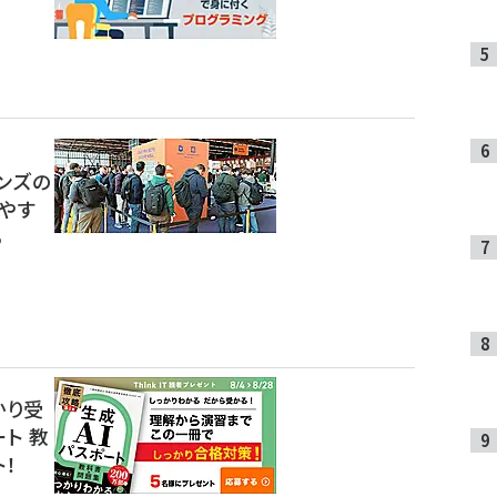
ンズの
やす
る
かり受
ート 教
！