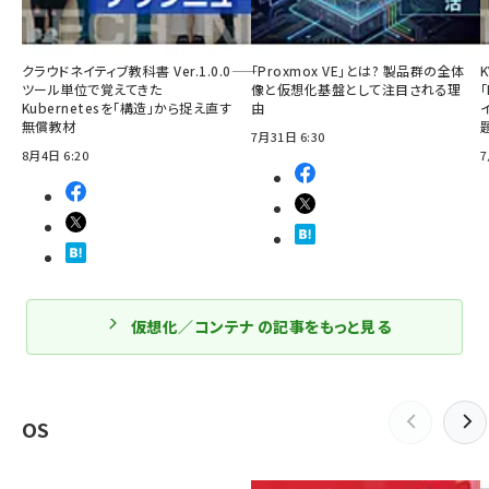
クラウドネイティブ教科書 Ver.1.0.0――
「Proxmox VE」とは? 製品群の全体
ツール単位で覚えてきた
像と仮想化基盤として注目される理
「
Kubernetesを「構造」から捉え直す
由
無償教材
7月31日 6:30
8月4日 6:20
7
仮想化／コンテナ の記事をもっと見る
OS