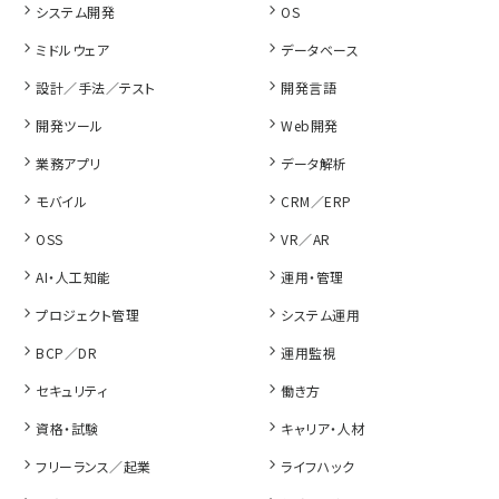
システム開発
OS
ミドルウェア
データベース
設計／手法／テスト
開発言語
開発ツール
Web開発
業務アプリ
データ解析
モバイル
CRM／ERP
OSS
VR／AR
AI・人工知能
運用・管理
プロジェクト管理
システム運用
BCP／DR
運用監視
セキュリティ
働き方
資格・試験
キャリア・人材
フリーランス／起業
ライフハック