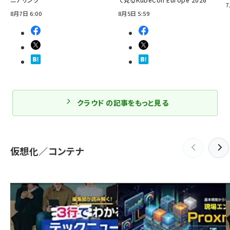
7
8月7日 6:00
8月5日 5:59
クラウド の記事をもっと見る
仮想化／コンテナ