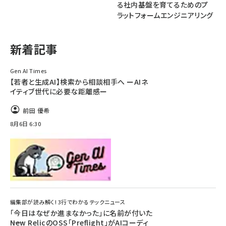
る社内基盤を育てるためのプ
ラットフォームエンジニアリング
ai crunch (1363)
新着記事
Gen AI Times
【若者と生成AI】検索から相談相手へ ーAIネ
イティブ世代に必要な距離感ー
前田 優希
8月6日 6:30
編集部が読み解く! 3行でわかるテックニュース
「今日はなぜか進まなかった」に名前が付いた
――New RelicのOSS「Preflight」がAIコーディ