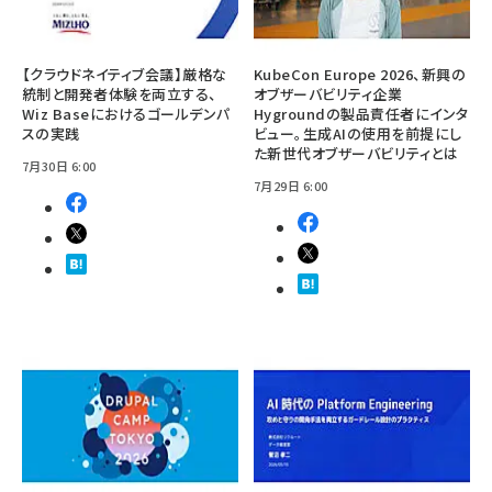
【クラウドネイティブ会議】厳格な
KubeCon Europe 2026、新興の
統制と開発者体験を両立する、
オブザーバビリティ企業
Wiz Baseにおけるゴールデンパ
Hygroundの製品責任者にインタ
スの実践
ビュー。生成AIの使用を前提にし
た新世代オブザーバビリティとは
7月30日 6:00
7月29日 6:00