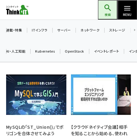
メ
Think IT（シンクイット）
イ
検索
MENU
ン
コ
連載・特集
ITインフラ
サーバー
ネットワーク
ストレージ
ン
テ
AI・人工知能
Kubernetes
OpenStack
イベントレポート
イン
ン
ツ
ai (2504)
に
加藤銘のチーム貢献～仲間と築いた勝利の絆～ (2325)
移
動
iot女子会 (2290)
北海道をのんびり旅する晴山佳須夫のヒント集！ (2047)
drupal (1963)
genai (1492)
MySQLの「ST_Union()」でポ
【クラウドネイティブ会議】相手
リゴンを合体させてみよう
を知ることから始める、使われ
abc123 (1367)