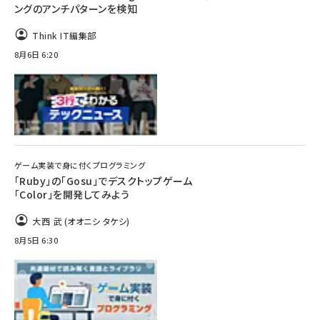
ングのアンチパターンを検知
Think IT編集部
8月6日 6:20
ゲーム実装で身に付くプログラミング
「Ruby」の「Gosu」でデスクトップゲーム
「Color」を開発してみよう
大西 武 (オオニシ タケシ)
8月5日 6:30