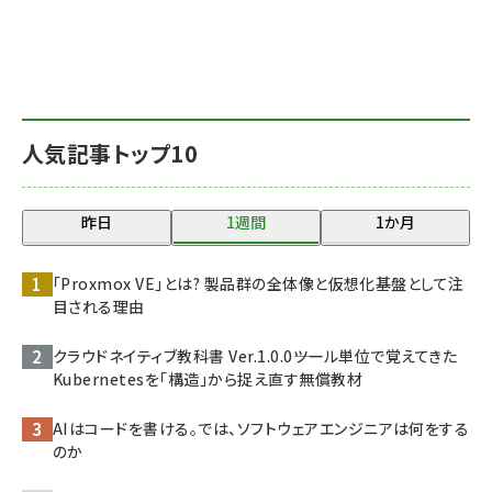
人気記事トップ10
昨日
1週間
1か月
「Proxmox VE」とは? 製品群の全体像と仮想化基盤として注
目される理由
クラウドネイティブ教科書 Ver.1.0.0――ツール単位で覚えてきた
Kubernetesを「構造」から捉え直す無償教材
AIはコードを書ける。では、ソフトウェアエンジニアは何をする
のか