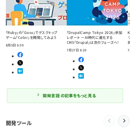
「Ruby」の「Gosu」でデスクトップ
「DrupalCamp Tokyo 2026」参加
ゲーム「Color」を開発してみよう
レポート ーAI時代に進化する
CMS「Drupal」は次のフェーズへ！
8月5日 6:30
7月27日 6:20
7
開発言語 の記事をもっと見る
開発ツール