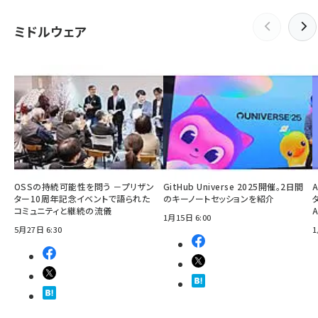
ミドルウェア
OSSの持続可能性を問う －プリザン
GitHub Universe 2025開催。2日間
ター10周年記念イベントで語られた
のキーノートセッションを紹介
コミュニティと継続の流儀
1月15日 6:00
5月27日 6:30
1