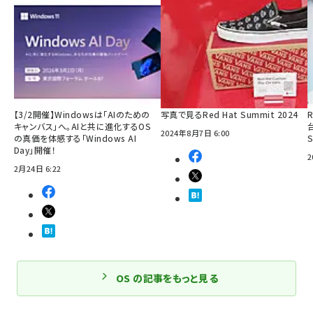
【3/2開催】Windowsは「AIのための
写真で見るRed Hat Summit 2024
R
キャンバス」へ。AIと共に進化するOS
2024年8月7日 6:00
の真価を体感する「Windows AI
Day」開催！
2
2月24日 6:22
OS の記事をもっと見る