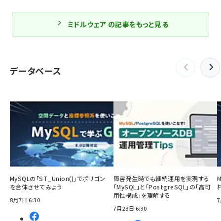
ミドルウェア の記事をもっと見る
データベース
MySQLの「ST_Union()」でポリゴン
障害発生時でも継続運用を実現する
を合体させてみよう
「MySQL」と「PostgreSQL」の「高可
用性構成」を理解する
8月7日 6:30
7
7月28日 6:30