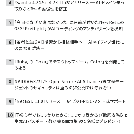
「Samba 4.24.5」「4.23.11」などリリース ─ ADドメイン乗っ
取りなど6件の脆弱性を修正
「今日はなぜか進まなかった」に名前が付いた――New Relicの
OSS「Preflight」がAIコーディングのアンチパターンを検知
【若者と生成AI】検索から相談相手へ ーAIネイティブ世代に
必要な距離感ー
「Ruby」の「Gosu」でデスクトップゲーム「Color」を開発して
みよう
NVIDIAら37社が「Open Secure AI Alliance」設立――AIエー
ジェントのセキュリティは重みの非公開では守れない
「NetBSD 11.0」リリース ─ 64ビットRISC-Vを正式サポート
IT初心者でもしっかりわかる！しっかり受かる！『徹底攻略Biz
生成AIパスポート 教科書＆問題集』を5名様にプレゼント！