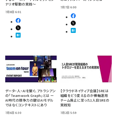
ナリオ駆動の実践～
7月7日 6:00
7月8日 6:01
データ・人・AIを繋ぐ、アトラシアン
【クラウドネイティブ会議】SREは
の「Teamwork Graph」とは ー
組織をどう変えるのか――横軸運用
AI時代の競争力の鍵はAIモデル
チーム廃止に至った1人目SREの
ではなくコンテキストにあり
実践知
7月6日 6:30
7月2日 5:59