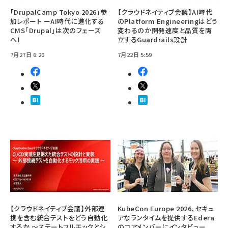
「DrupalCamp Tokyo 2026」参
【クラウドネイティブ会議】AI時代
加レポート ーAI時代に進化する
のPlatform Engineeringはどう
CMS「Drupal」は次のフェーズ
変わるのか――開発速度と品質を両
へ！
立するGuardrails設計
7月27日 6:20
7月22日 5:59
【クラウドネイティブ会議】外部連
KubeCon Europe 2026、セキュ
携を含む統合テストをどう自動化
アなランタイムを提供するEdera
するか ～ステートフルモックとシ
のコアメンバーにインタビュー