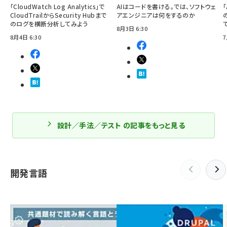
「CloudWatch Log Analytics」で
AIはコードを書ける。では、ソフトウェ
「
CloudTrailからSecurity Hubまで
アエンジニアは何をするのか
のログを横断分析してみよう
8月3日 6:30
8月4日 6:30
7
設計／手法／テスト の記事をもっと見る
開発言語