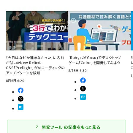
「今日はなぜか進まなかった」に名前
「Ruby」の「Gosu」でデスクトップ
「
が付いた――New Relicの
ゲーム「Color」を開発してみよう
OSS「Preflight」がAIコーディングの
8月5日 6:30
アンチパターンを検知
7
8月6日 6:20
開発ツール の記事をもっと見る