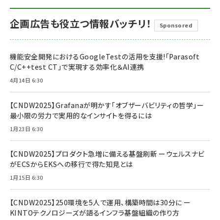
企画広告も役立つ情報バッチリ！
Sponsored
機能安全開発におけるGoogleTestの活用を支援!「Parasoft
C/C++test CT」で実現する効率化＆AI連携
4月14日 6:30
【CNDW2025】Grafanaが明かす「オブザーバビリティの哲学」ー
最小限の労力で実用的なインサイトを得るには
1月23日 6:30
【CNDW2025】プロダクト急増に備える基盤刷新 ーウェルスナビ
がECSからEKSへの移行で得た知見とは
1月15日 6:30
【CNDW2025】250環境を5人で運用、構築時間は30分に ー
KINTOテクノロジーズが語るインフラ基盤組織の作り方