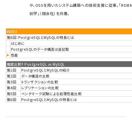
や、OSSを用いたシステム構築への技術支援に従事。「RDB
剖学」（翔泳社）を共著。
INDEX
第6回：PostgreSQLとMySQLの特長とは
はじめに
PostgreSQLのデータ構造は追記型
性能
徹底比較!! PostgreSQL vs MySQL
第1回
PostgreSQLとMySQLの紹介
第2回
データ構造の比較
第3回
トランザクションの比較
第4回
レプリケーションの比較
第5回
ベンチマーク試験による処理性能比較
第6回
PostgreSQLとMySQLの特長とは