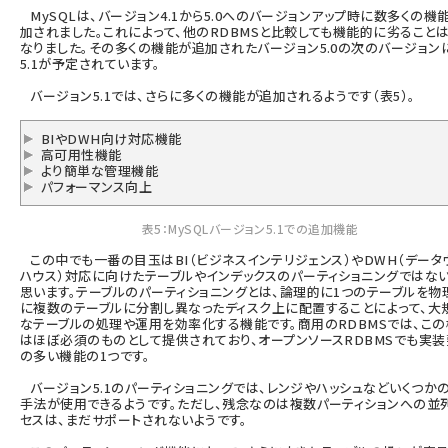
MySQLは、バージョン4.1から5.0へのバージョンアップ時に数多くの機
加されました。これによって、他のRDBMSと比較しても機能的に劣ること
なりました。その多くの機能が追加されたバージョン5.0の次のバージョン
5.1が予定されています。
バージョン5.1では、さらに多くの機能が追加されるようです（表5）。
BIやDWH向け対応機能
高可用性機能
より簡単な管理機能
パフォーマンス向上
表5：MySQLバージョン5.1での追加機能
この中でも一番の目玉はBI（ビジネスインテリジェンス）やDWH（データ
ハウス）対応に向けたテーブルやインデックスのパーティショニングではな
思います。テーブルのパーティショニングとは、論理的に1つのテーブルを物
に複数のテーブルに分割し異なったディスク上に配置することによって、大
なテーブルの処理や運用を効率化する機能です。商用のRDBMSでは、こ
はほぼ必須のものとして提供されており、オープンソースRDBMSでも実
の多い機能の1つです。
バージョン5.1のパーティショニングでは、レンジやハッシュなどいくつか
手法が使用できるようです。ただし、残念なのは複数パーティションへの並
セスは、まだサポートされないようです。