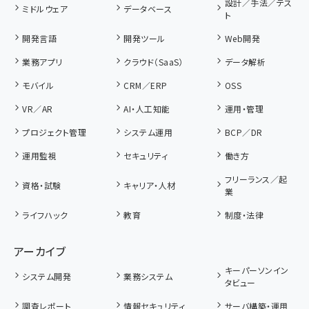
設計／手法／テス
ミドルウェア
データベース
ト
開発言語
開発ツール
Web開発
業務アプリ
クラウド（SaaS）
データ解析
モバイル
CRM／ERP
OSS
VR／AR
AI・人工知能
運用・管理
プロジェクト管理
システム運用
BCP／DR
運用監視
セキュリティ
働き方
フリーランス／起
資格・試験
キャリア・人材
業
ライフハック
教育
制度・法律
アーカイブ
キーパーソンイン
システム開発
業務システム
タビュー
調査レポート
情報セキュリティ
サーバ構築・運用