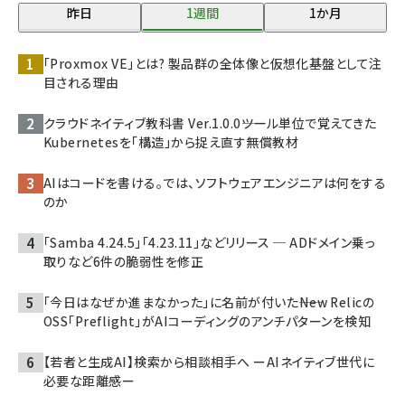
昨日
1週間
1か月
「Proxmox VE」とは? 製品群の全体像と仮想化基盤として注
目される理由
クラウドネイティブ教科書 Ver.1.0.0――ツール単位で覚えてきた
Kubernetesを「構造」から捉え直す無償教材
AIはコードを書ける。では、ソフトウェアエンジニアは何をする
のか
「Samba 4.24.5」「4.23.11」などリリース ─ ADドメイン乗っ
取りなど6件の脆弱性を修正
「今日はなぜか進まなかった」に名前が付いた――New Relicの
OSS「Preflight」がAIコーディングのアンチパターンを検知
【若者と生成AI】検索から相談相手へ ーAIネイティブ世代に
必要な距離感ー