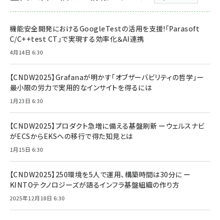
機能安全開発におけるGoogleTestの活用を支援!「Parasoft
C/C++test CT」で実現する効率化＆AI連携
4月14日 6:30
【CNDW2025】Grafanaが明かす「オブザーバビリティの哲学」ー
最小限の労力で実用的なインサイトを得るには
1月23日 6:30
【CNDW2025】プロダクト急増に備える基盤刷新 ーウェルスナビ
がECSからEKSへの移行で得た知見とは
1月15日 6:30
【CNDW2025】250環境を5人で運用、構築時間は30分に ー
KINTOテクノロジーズが語るインフラ基盤組織の作り方
2025年12月18日 6:30