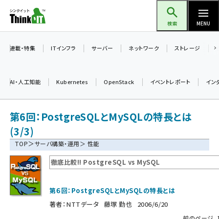
メ
Think IT（シンクイット）
イ
検索
MENU
ン
コ
連載・特集
ITインフラ
サーバー
ネットワーク
ストレージ
ン
テ
AI・人工知能
Kubernetes
OpenStack
イベントレポート
イン
ン
ツ
ai (2508)
第6回：PostgreSQLとMySQLの特長とは
に
加藤銘のチーム貢献～仲間と築いた勝利の絆～ (2329)
移
(3/3)
動
＞
TOP
サーバ構築・運用
＞ 性能
iot女子会 (2295)
徹底比較!! PostgreSQL vs MySQL
北海道をのんびり旅する晴山佳須夫のヒント集！ (2050)
drupal (1966)
第６回：PostgreSQLとMySQLの特長とは
genai (1494)
著者：
NTTデータ 藤塚 勤也
2006/6/20
abc123 (1371)
前のページ