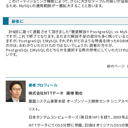
このパーティショニング機能によって、さらに大きなテーブルの扱いが容
るため、MySQLの適用範囲が一層拡大することと思います。
最後に
計6回に渡って連載させて頂きました「徹底解説!! PostgreSQL vs MyS
ですが、これで終了となります。まだまだ解説不足の部分も多く残っている
ますが、PsotgreSQLとMySQLそれぞれがどのような特長を持ったRDB
のかは、おわかりいただけたのではないでしょうか。読者の方々が、
PostgreSQLとMySQLのどちらかを選択する際の参考にしていただけれ
いです。
前のページ
著者プロフィール
株式会社NTTデータ 藤塚 勤也
基盤システム事業本部 オープンソース開発センタ シニアス
リスト。
日本タンデムコンピューターズ（現日本HP）を経て、2003年
NTTデータにてOSS分野に参画。日頃はオリジナルOSSの