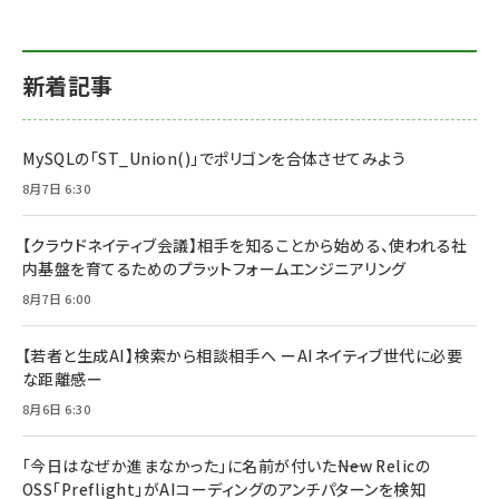
新着記事
MySQLの「ST_Union()」でポリゴンを合体させてみよう
8月7日 6:30
【クラウドネイティブ会議】相手を知ることから始める、使われる社
内基盤を育てるためのプラットフォームエンジニアリング
8月7日 6:00
【若者と生成AI】検索から相談相手へ ーAIネイティブ世代に必要
な距離感ー
8月6日 6:30
「今日はなぜか進まなかった」に名前が付いた――New Relicの
OSS「Preflight」がAIコーディングのアンチパターンを検知