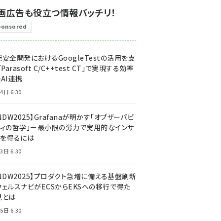
画広告も役立つ情報バッチリ！
ponsored
安全開発におけるGoogleTestの活用を支
「Parasoft C/C++test CT」で実現する効率
AI連携
4日 6:30
NDW2025】Grafanaが明かす「オブザーバビ
ティの哲学」ー最小限の労力で実用的なインサ
トを得るには
3日 6:30
CNDW2025】プロダクト急増に備える基盤刷新
ウェルスナビがECSからEKSへの移行で得た
見とは
5日 6:30