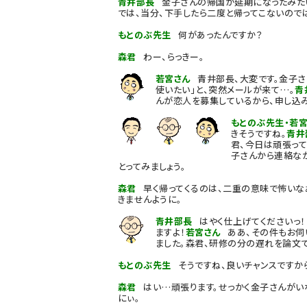
青井部長
金子さんの帰国が延期になったみたい
では、当分、下手したら二度と帰ってこないので
もとのぶ先生
何があったんですか？
森君
わー、らっきー。
若宮さん
青井部長、大変です。金子さ
使いたい」と、突然メールが来て…。
青
んが恋人を募集しているから、申し込
もとのぶ先生・若宮
きそうですね。
青井
君、今日は頑張って
子さんから連絡な
とってみましょう。
森君
早く帰ってくるのは、二重の意味で怖いなぁ
きませんように。
青井部長
はやく仕上げてくださいっ！
ますよ！
若宮さん
ああ、その件もお伺
ました。森君、研修の分の遅れを論文で
もとのぶ先生
そうですね、良いチャンスですか
森君
はい…頑張ります。せっかく金子さんがい
にぃ。