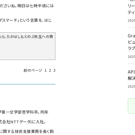
ださいね。明日は七時半頃には
リ
ティ
スマーチ」という言葉を、はじ
202
Gr
たら、たかはしもとのぶ先生への質
ビ
ラ
202
前のページ
1
2
3
AP
解
202
大学第一文学部哲学科卒。同年
式会社NTTデータ)に入社。
般に関する技術支援業務を長く勤