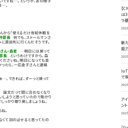
ですね…。というか、あの様子
は…。
【C
は3
ラ
202
んから「使えるだけ有給休暇を
井部長
何でも、ストールマンさ
みに直談判に行くんだそうです。
新
能
さん・森君
…明日には戻って
部長
というわけですから、森
202
くださいね。明日になっても金
かったら、一応金子さんと連絡
Io
で
…。できれば、ずーっと帰って
202
 論文だって間に合わなくなり
いしようと思っていたので助かり
アイ
しっかり取り戻しましょうね。
ン
らね。
202
なくて羽のばせると思ってたの
「G