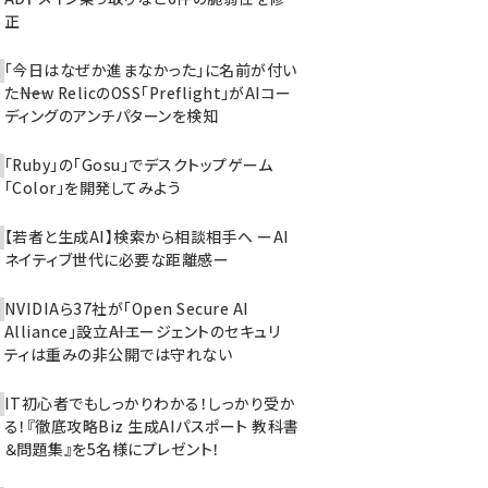
正
「今日はなぜか進まなかった」に名前が付い
た――New RelicのOSS「Preflight」がAIコー
ディングのアンチパターンを検知
「Ruby」の「Gosu」でデスクトップゲーム
「Color」を開発してみよう
【若者と生成AI】検索から相談相手へ ーAI
ネイティブ世代に必要な距離感ー
NVIDIAら37社が「Open Secure AI
Alliance」設立――AIエージェントのセキュリ
ティは重みの非公開では守れない
IT初心者でもしっかりわかる！しっかり受か
る！『徹底攻略Biz 生成AIパスポート 教科書
＆問題集』を5名様にプレゼント！