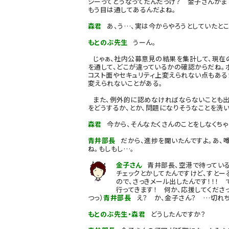
シーってどうなってたんだっけ？ 金子さんがま
もう目は通してあるんだよね。
森君
あ、う…、実は今からやろうとしていたとこ
もとのぶ先生
うーん。
じゃぁ、社内公募意見の結果を集計して、現在
を通して、どこが違っているかの確認からだね。
コスト面やセキュリティ上変えられない点もある
変えられないことがある。
また、例外的に認めなければならないことも出
をどうするか、とか、問題になりそうなことを洗い
森君
今から、そんなたくさんのことをしなくちゃ
青井部長
だから、進捗を聞いたんですよ。あ、
ね。もしもし…。
金子さん
青井部長、空港で待っている
チェックとかしてたんですけど、
すとー
ので、さっきメール出したんです！！！ 
行ってきます！ 何か、
応援してくださ
つっ）
青井部長
え？ か、金子さん？ …切れち
もとのぶ先生・森君
どうしたんですか？