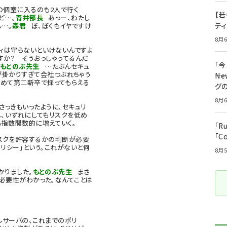
の個室に入るのも2人で行く
【若
ど…。
青井部長
あっー、わたし
テ
…。
森君
ぼ、ぼくもイヤですけ
8月6
ティは守らないといけないんですよ
すか？ そうおっしゃってるんだ
「
・もとのぶ先生
…たぶんセキュ
が掛かりすぎて会社つぶれちゃう
――
めて第二新卒で採ってもらえる
グ
8月6
さっきもいったように、セキュリ
し、いずれにしてもリスクを低め
も指数関数的に増えていく。
「R
「C
スクを許容するかの判断が必要
リシー」という。これがないと何
8月5
かりました。
もとのぶ先生
まさ
必要性がわかった。なんてことは
ルサーバの、これまでのポリ