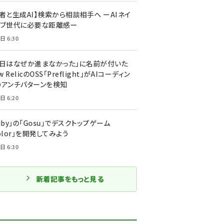
者と生成AI】検索から相談相手へ ーAIネイ
ィブ世代に必要な距離感ー
日 6:30
今日はなぜか進まなかった」に名前が付いた
New RelicのOSS「Preflight」がAIコーディン
のアンチパターンを検知
日 6:20
uby」の「Gosu」でデスクトップゲーム
olor」を開発してみよう
日 6:30
新着記事をもっと見る