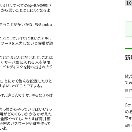
いけど、すべての操作が記録さ
から悪いことはしにくくなるよ
りすることが多いかな。後Samba
とにして、相互に悪いことをし
スワードを入力しないと情報が読
新
とがほとんどだけれど、これは
い。サーバ室に入れる人を制限
ーバやディスクを持ち出されたり
My
た。とにかく色んな設定したりと
て
けばいいってことですよね。
8月7
れ、違うんですか。やらなきゃは
【
っ端からやっていけばいい」っ
め
費用がどのくらいかかるか考えた
フ
を全部やっても、たとえば青井部
秘密のパスワードや鍵を作って
8月7
いよ。