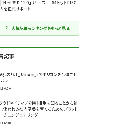
「NetBSD 11.0」リリース ─ 64ビットRISC-
Vを正式サポート
人気記事ランキングをもっと見る
着記事
SQLの「ST_Union()」でポリゴンを合体させ
みよう
日 6:30
クラウドネイティブ会議】相手を知ることから始
る、使われる社内基盤を育てるためのプラット
ォームエンジニアリング
日 6:00