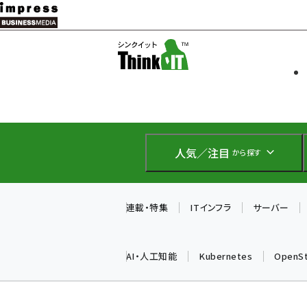
メ
イ
ソフト開発
Think IT
ン
企業IT
コ
製品導入
ン
Web担当者
EC担当者
テ
IoT・AI
ン
DCクラウド
人気／注目
から探す
研究・調査
ツ
エネルギー
に
ドローン
移
連載・特集
ITインフラ
サーバー
教育講座
動
AI・人工知能
Kubernetes
OpenS