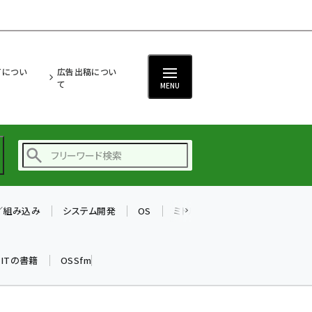
ITについ
広告出稿につい
て
MENU
T／組み込み
システム開発
OS
ミドルウェア
データベース
ai (2504)
加藤銘のチーム貢献～
k ITの書籍
OSSfm
仲間と築いた勝利の絆～
(2325)
iot女子会 (2290)