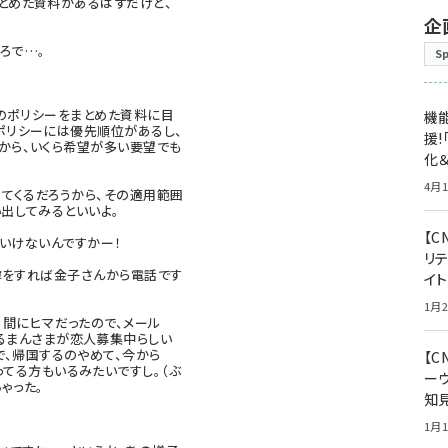
とめた資料があるはずだけど、
企
ろで…。
S
のポリシーをまとめた資料に目
機能
ポリシーには優先順位があるし、
援!
から、いくら希望が多い要望でも
化＆
4月1
てくるだろうから、その適用範囲
出してみるといいよ。
【C
いけないんですかー！
リ
噂をすれば金子さんから電話です
イ
1月2
間にヒマだったので、メール
るまんさまが恋人募集中
らしい
で、帰国するのやめて、今から
【
ってる方もいるみたい
ですし。（ぶ
ー
ゃった。
知
1月1