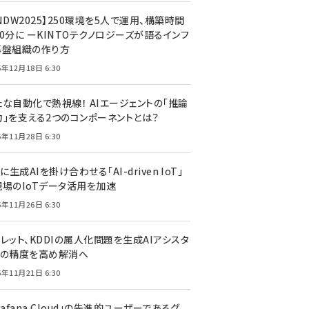
NDW2025】250環境を5人で運用、構築時間
0分に ーKINTOテクノロジーズが語るインフ
基盤組織の作り方
5年12月18日 6:30
たな自動化で熱視線！ AIエージェントの「推論
力」を支える2つのコンポーネントとは？
5年11月28日 6:30
Tに生成AIを掛け合わせる「AI-driven IoT」
現場のIoTデータ活用を加速
5年11月26日 6:30
レット、KDDIの属人化問題を生成AIアシスタ
トの精度を高め解消へ
5年11月21日 6:30
rafana Cloud」の先進的ユーザーであるグ