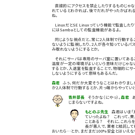
直接的にアクセスを禁止したりするものじゃな
れているとわかれば、後でだれがやったかばれる
ね。
LinuxだとSE Linuxっていう機能で監査した
にはSambaとしての監査機能があるよ。
同じような視点だと、常に2人体制で行動するこ
ないように監視したり、2人が各々知っているパ
み取れないようにするとか。
それにサーバは専用のサーバ室に置いてあるこ
温度が一定の環境がよいという意味だけじゃな
するとか、入退室を監査することで、物理的にサ
しないようにするって意味もあるんだ。
森君
ふぅ、何だか大変そうなことはわかりまし
か2人体制で行動するとか、片っ端からやってい
青井部長
そうかな（にやっ）。
森君
あ
じまらないですよね。
もとのぶ先生
森君はいま「片
ていったよね？ これって、
ことある？ それに、これら
長が悪人で、業者と結託して
おいたら…とか、まだまだ100%安全とはいえな