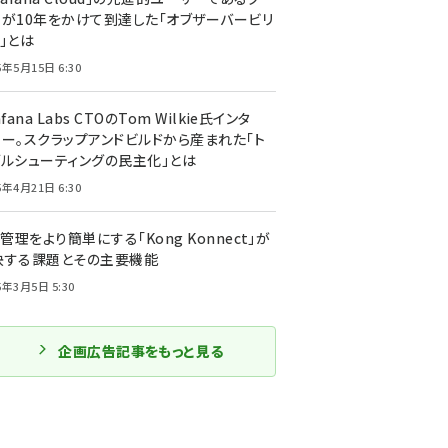
ーが10年をかけて到達した「オブザーバービリ
」とは
5年5月15日 6:30
afana Labs CTOのTom Wilkie氏インタ
ュー。スクラップアンドビルドから産まれた「ト
ブルシューティングの民主化」とは
5年4月21日 6:30
I管理をより簡単にする「Kong Konnect」が
決する課題とその主要機能
5年3月5日 5:30
企画広告記事をもっと見る