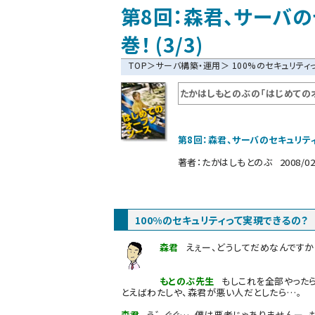
第8回：森君、サーバ
巻！ (3/3)
TOP
＞
サーバ構築・運用
＞ 100%のセキュリテ
たかはしもとのぶの「はじめての
第8回：森君、サーバのセキュリテ
著者：
たかはしもとのぶ
2008/02
100%のセキュリティって実現できるの？
森君
えぇー、どうしてだめなんですか
もとのぶ先生
もしこれを全部やったら
とえばわたしや、森君が悪い人だとしたら…。
森君
う゛ぐぐ…、僕は悪者じゃありませんー。