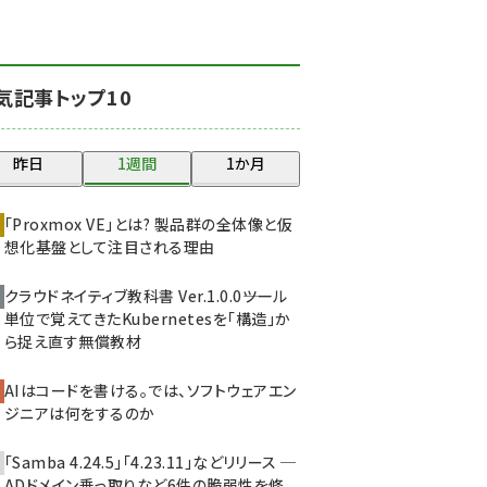
北海道をのんびり旅する
晴山佳須夫のヒント集！
(2047)
気記事トップ10
drupal (1963)
genai (1492)
昨日
1週間
1か月
abc123 (1367)
「Proxmox VE」とは? 製品群の全体像と仮
ai crunch (1363)
想化基盤として注目される理由
クラウドネイティブ教科書 Ver.1.0.0――ツール
単位で覚えてきたKubernetesを「構造」か
ら捉え直す無償教材
AIはコードを書ける。では、ソフトウェアエン
ジニアは何をするのか
「Samba 4.24.5」「4.23.11」などリリース ─
ADドメイン乗っ取りなど6件の脆弱性を修