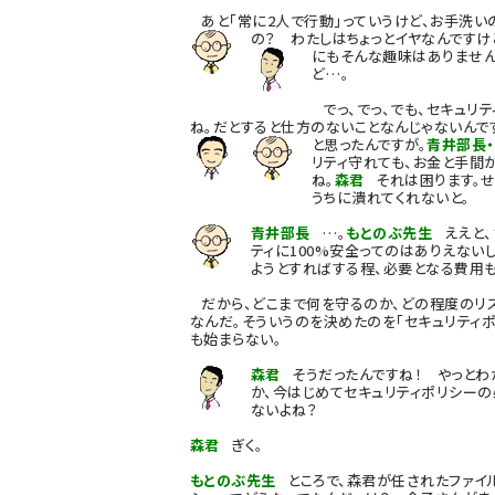
あと「常に2人で行動」っていうけど、お手洗い
の？ わたしはちょっとイヤなんですけ
にもそんな趣味はありません
ど…。
でっ、でっ、でも、セキュリ
ね。だとすると仕方のないことなんじゃないんで
と思ったんですが。
青井部長
リティ守れても、お金と手間
ね。
森君
それは困ります。せ
うちに潰れてくれないと。
青井部長
…。
もとのぶ先生
ええと、
ティに100%安全ってのはありえない
ようとすればする程、必要となる費用
だから、どこまで何を守るのか、どの程度のリ
なんだ。そういうのを決めたのを「セキュリティポ
も始まらない。
森君
そうだったんですね！ やっとわ
か、今はじめてセキュリティポリシーの
ないよね？
森君
ぎく。
もとのぶ先生
ところで、森君が任されたファイ