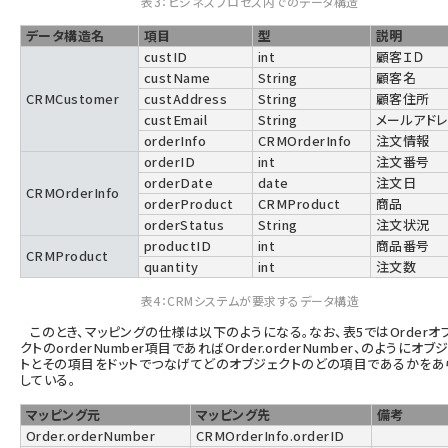
表3：ビジネスプロセス内でのデータ構造
データ構造名
項目
型
説明
custID
int
顧客ＩＤ
custName
String
顧客名
CRMCustomer
custAddress
String
顧客住所
custEmail
String
メールアド
orderInfo
CRMOrderInfo
注文情報
orderID
int
注文番号
orderDate
date
注文日
CRMOrderInfo
orderProduct
CRMProduct
商品
orderStatus
String
注文状況
productID
int
商品番号
CRMProduct
quantity
int
注文数
表4：CRMシステムが要求するデータ構造
このとき、マッピングの仕様は以下のようになる。なお、表5ではOrderオ
クトのorderNumber項目であればOrder.orderNumber、のようにオブ
トとその項目をドットでつなげてどのオブジェクトのどの項目であるかをあ
している。
マッピング元
マッピング先
備考
Order.orderNumber
CRMOrderInfo.orderID