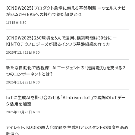
【CNDW2025】プロダクト急増に備える基盤刷新 ーウェルスナビ
がECSからEKSへの移行で得た知見とは
1月15日 6:30
【CNDW2025】250環境を5人で運用、構築時間は30分に ー
KINTOテクノロジーズが語るインフラ基盤組織の作り方
2025年12月18日 6:30
新たな自動化で熱視線！ AIエージェントの「推論能力」を支える2
つのコンポーネントとは？
2025年11月28日 6:30
IoTに生成AIを掛け合わせる「AI-driven IoT」で現場のIoTデー
タ活用を加速
2025年11月26日 6:30
アイレット、KDDIの属人化問題を生成AIアシスタントの精度を高め
解消へ