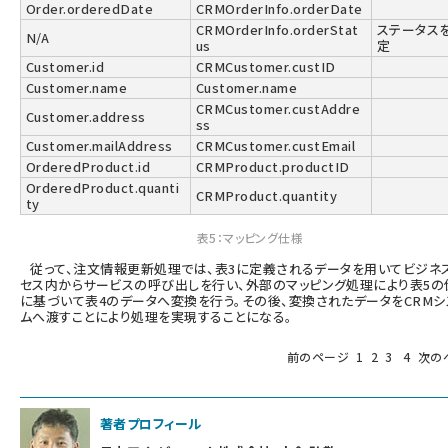
Order.orderedDate
CRMOrderInfo.orderDate
CRMOrderInfo.orderStat
ステータス
N/A
us
定
Customer.id
CRMCustomer.custID
Customer.name
Customer.name
CRMCustomer.custAddre
Customer.address
ss
Customer.mailAddress
CRMCustomer.custEmail
OrderedProduct.id
CRMProduct.productID
OrderedProduct.quanti
CRMProduct.quantity
ty
表5：マッピング仕様
従って、注文情報更新処理では、表3に定義されるデータを用いてビジネ
セス内からサービスの呼び出しを行い、外部のマッピング処理により表5の
に基づいて表4のデータへ変換を行う。その後、変換されたデータをCRMシ
ムへ渡すことにより処理を実現することになる。
前のページ
1
2
3
4
次の
著者プロフィール