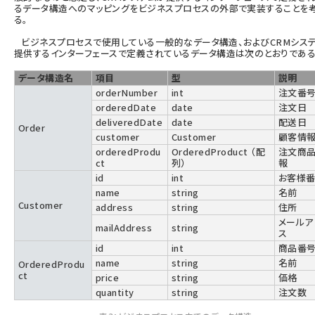
るデータ構造へのマッピングをビジネスプロセスの外部で実装することを
る。
ビジネスプロセスで使用している一般的なデータ構造、およびCRMシス
提供するインターフェースで定義されているデータ構造は次のとおりである
データ構造名
項目
型
説明
orderNumber
int
注文番
orderedDate
date
注文日
deliveredDate
date
配送日
Order
customer
Customer
顧客情
orderedProdu
OrderedProduct （配
注文商
ct
列）
報
id
int
お客様
name
string
名前
Customer
address
string
住所
メールア
mailAddress
string
ス
id
int
商品番
name
string
名前
OrderedProdu
ct
price
string
価格
quantity
string
注文数