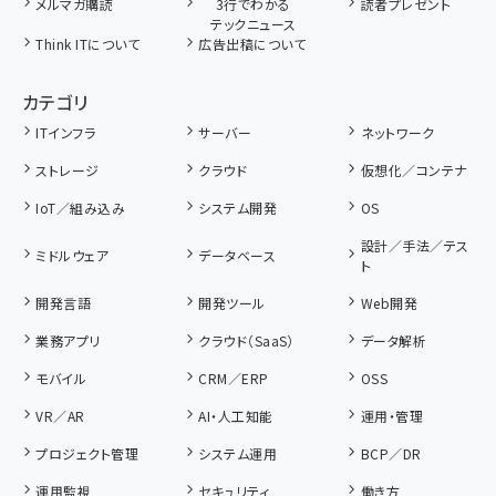
メルマガ購読
3行でわかる
読者プレゼント
テックニュース
Think ITについて
広告出稿について
カテゴリ
ITインフラ
サーバー
ネットワーク
ストレージ
クラウド
仮想化／コンテナ
IoT／組み込み
システム開発
OS
設計／手法／テス
ミドルウェア
データベース
ト
開発言語
開発ツール
Web開発
業務アプリ
クラウド（SaaS）
データ解析
モバイル
CRM／ERP
OSS
VR／AR
AI・人工知能
運用・管理
プロジェクト管理
システム運用
BCP／DR
運用監視
セキュリティ
働き方