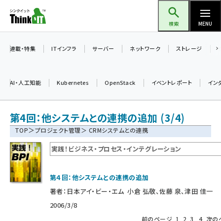
メ
Think IT（シンクイット）
イ
検索
MENU
ン
コ
連載・特集
ITインフラ
サーバー
ネットワーク
ストレージ
ン
テ
AI・人工知能
Kubernetes
OpenStack
イベントレポート
イン
ン
ツ
ai (2521)
第4回：他システムとの連携の追加 (3/4)
に
加藤銘のチーム貢献～仲間と築いた勝利の絆～ (2346)
移
＞
TOP
プロジェクト管理
＞ CRMシステムとの連携
動
iot女子会 (2303)
実践！ビジネス・プロセス・インテグレーション
北海道をのんびり旅する晴山佳須夫のヒント集！ (2068)
第４回：他システムとの連携の追加
drupal (1980)
著者：
日本アイ・ビー・エム 小倉 弘敬、佐藤 泉、津田 佳一
genai (1503)
2006/3/8
前のページ
1
2
3
4
次の
abc123 (1379)