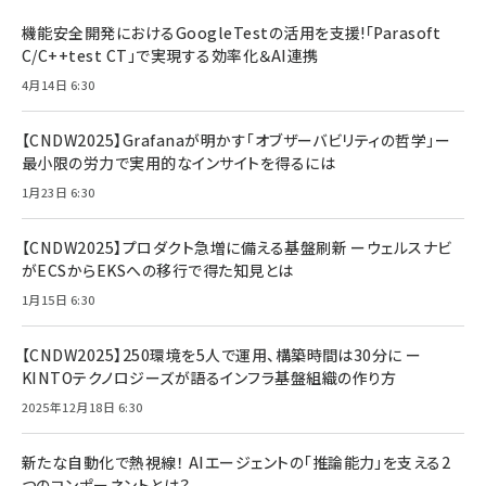
機能安全開発におけるGoogleTestの活用を支援!「Parasoft
C/C++test CT」で実現する効率化＆AI連携
4月14日 6:30
【CNDW2025】Grafanaが明かす「オブザーバビリティの哲学」ー
最小限の労力で実用的なインサイトを得るには
1月23日 6:30
【CNDW2025】プロダクト急増に備える基盤刷新 ーウェルスナビ
がECSからEKSへの移行で得た知見とは
1月15日 6:30
【CNDW2025】250環境を5人で運用、構築時間は30分に ー
KINTOテクノロジーズが語るインフラ基盤組織の作り方
2025年12月18日 6:30
新たな自動化で熱視線！ AIエージェントの「推論能力」を支える2
つのコンポーネントとは？