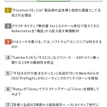
「Proxmox VE」とは? 製品群の全体像と仮想化基盤として注
目される理由
クラウドネイティブ教科書 Ver.1.0.0――ツール単位で覚えてきた
Kubernetesを「構造」から捉え直す無償教材
AIはコードを書ける。では、ソフトウェアエンジニアは何をする
のか
「Samba 4.24.5」「4.23.11」などリリース ─ ADドメイン乗っ
取りなど6件の脆弱性を修正
「今日はなぜか進まなかった」に名前が付いた――New Relicの
OSS「Preflight」がAIコーディングのアンチパターンを検知
「Ruby」の「Gosu」でデスクトップゲーム「Color」を開発して
みよう
【若者と生成AI】検索から相談相手へ ーAIネイティブ世代に