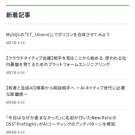
新着記事
MySQLの「ST_Union()」でポリゴンを合体させてみよう
8月7日 6:30
【クラウドネイティブ会議】相手を知ることから始める、使われる社
内基盤を育てるためのプラットフォームエンジニアリング
8月7日 6:00
【若者と生成AI】検索から相談相手へ ーAIネイティブ世代に必要
な距離感ー
8月6日 6:30
「今日はなぜか進まなかった」に名前が付いた――New Relicの
OSS「Preflight」がAIコーディングのアンチパターンを検知
8月6日 6:20