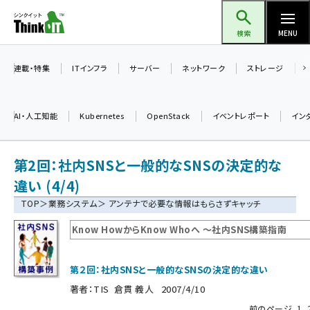
メ
Think IT（シンクイット）
イ
検索
MENU
ン
コ
連載・特集
ITインフラ
サーバー
ネットワーク
ストレージ
ン
テ
AI・人工知能
Kubernetes
OpenStack
イベントレポート
イン
ン
ツ
ai (2497)
第2回：社内SNSと一般的なSNSの決定的な
に
加藤銘のチーム貢献～仲間と築いた勝利の絆～ (2315)
移
違い (4/4)
動
TOP
＞
業務システム
＞ アンテナで必要な情報はもらさずキャッチ
iot女子会 (2281)
Know HowからKnow Whoへ 〜社内SNS構築指南
北海道をのんびり旅する晴山佳須夫のヒント集！ (2037)
drupal (1956)
第２回：社内SNSと一般的なSNSの決定的な違い
genai (1484)
著者：
TIS 倉貫 義人
2007/4/10
abc123 (1360)
前のページ
1