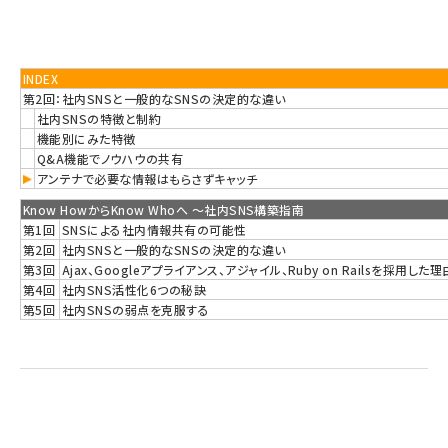
INDEX
第2回：社内SNSと一般的なSNSの決定的な違い
社内SNSの特徴と制約
機能別にみた特徴
Q&A機能でノウハウの共有
アンテナで必要な情報はもらさずキャッチ
Know HowからKnow Whoへ 〜社内SNS構築指南
第1回
SNSによる社内情報共有の可能性
第2回
社内SNSと一般的なSNSの決定的な違い
第3回
Ajax、Googleアプライアンス、アジャイル、Ruby on Railsを採用した理
第4回
社内SNS活性化6つの秘訣
第5回
社内SNSの弱点を克服する