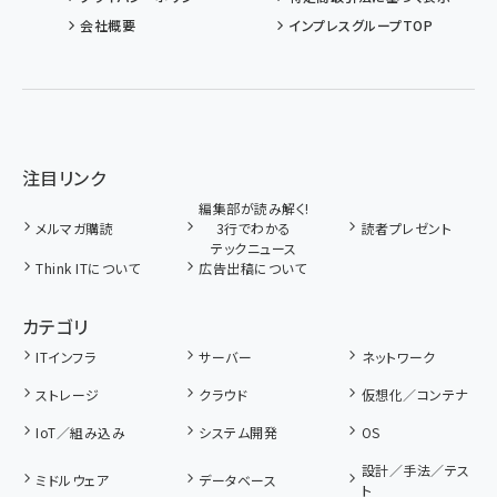
会社概要
インプレスグループTOP
注目リンク
編集部が読み解く!
メルマガ購読
3行でわかる
読者プレゼント
テックニュース
Think ITについて
広告出稿について
カテゴリ
ITインフラ
サーバー
ネットワーク
ストレージ
クラウド
仮想化／コンテナ
IoT／組み込み
システム開発
OS
設計／手法／テス
ミドルウェア
データベース
ト