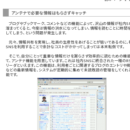
ai crunch (1355)
アンテナで必要な情報はもらさずキャッチ
ブログやブックマーク、コメントなどの機能によって、沢山の情報が社内S
溜まってくると、今度は情報の洪水になってしまい、情報を読むことに時間
してしまう、という問題が発生します。
元々、情報共有を実現し、社員の生産性をあげることが狙いであるのに、
SNSを利用することで余計なコストがかかってしまっては本末転倒です。
そこで、自分にとって重要な情報だけを漏らさず効率的に読むための機
て、アンテナ機能を用意しています。これは社内SNSに統合された一種のR
リーダといえます。この機能は、利用者ごとに関連するブログのエントリや
などの最新情報を、システムが定期的に集めて未読既読の管理をしてくれ
能です。