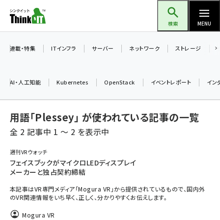
メ
Think IT（シンクイット）
イ
検索
MENU
ン
コ
連載・特集
ITインフラ
サーバー
ネットワーク
ストレージ
ン
テ
AI・人工知能
Kubernetes
OpenStack
イベントレポート
イン
ン
ツ
ai (2480)
用語「Plessey」 が使われている記事の一覧
に
加藤銘のチーム貢献～仲間と築いた勝利の絆～ (2304)
移
全 2 記事中 1 ～ 2 を表示中
動
iot女子会 (2263)
週刊VRウォッチ
フェイスブックがマイクロLEDディスプレイ
北海道をのんびり旅する晴山佳須夫のヒント集！ (2017)
メーカーと独占契約締結
drupal (1940)
本記事はVR専門メディア「Mogura VR」から提供されているもので、国内外
のVR関連情報をいち早く、正しく、分かりやすくお伝えします。
genai (1473)
Mogura VR
ai crunch (1347)