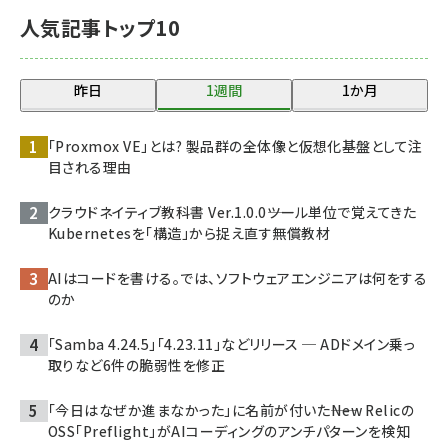
人気記事トップ10
昨日
1週間
1か月
「Proxmox VE」とは? 製品群の全体像と仮想化基盤として注
目される理由
クラウドネイティブ教科書 Ver.1.0.0――ツール単位で覚えてきた
Kubernetesを「構造」から捉え直す無償教材
AIはコードを書ける。では、ソフトウェアエンジニアは何をする
のか
「Samba 4.24.5」「4.23.11」などリリース ─ ADドメイン乗っ
取りなど6件の脆弱性を修正
「今日はなぜか進まなかった」に名前が付いた――New Relicの
OSS「Preflight」がAIコーディングのアンチパターンを検知