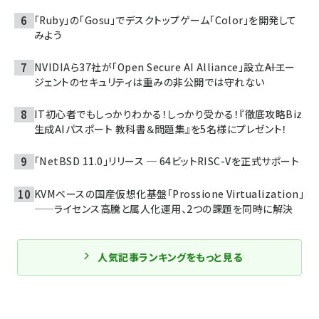
「Ruby」の「Gosu」でデスクトップゲーム「Color」を開発して
みよう
NVIDIAら37社が「Open Secure AI Alliance」設立――AIエー
ジェントのセキュリティは重みの非公開では守れない
IT初心者でもしっかりわかる！しっかり受かる！『徹底攻略Biz
生成AIパスポート 教科書＆問題集』を5名様にプレゼント！
「NetBSD 11.0」リリース ─ 64ビットRISC-Vを正式サポート
KVMベースの国産仮想化基盤「Prossione Virtualization」
——ライセンス高騰と属人化運用、2つの課題を同時に解決
人気記事ランキングをもっと見る