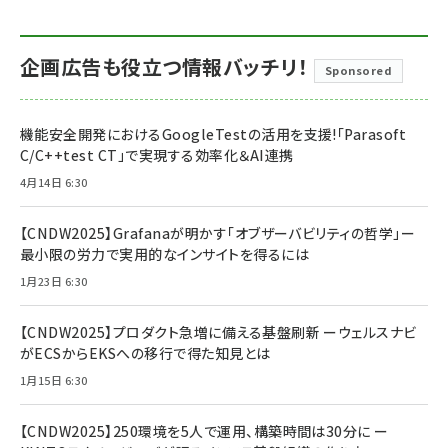
企画広告も役立つ情報バッチリ！
Sponsored
機能安全開発におけるGoogleTestの活用を支援!「Parasoft
C/C++test CT」で実現する効率化＆AI連携
4月14日 6:30
【CNDW2025】Grafanaが明かす「オブザーバビリティの哲学」ー
最小限の労力で実用的なインサイトを得るには
1月23日 6:30
【CNDW2025】プロダクト急増に備える基盤刷新 ーウェルスナビ
がECSからEKSへの移行で得た知見とは
1月15日 6:30
【CNDW2025】250環境を5人で運用、構築時間は30分に ー