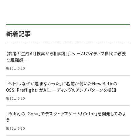
新着記事
【若者と生成AI】検索から相談相手へ ーAIネイティブ世代に必要
な距離感ー
8月6日 6:30
「今日はなぜか進まなかった」に名前が付いた――New Relicの
OSS「Preflight」がAIコーディングのアンチパターンを検知
8月6日 6:20
「Ruby」の「Gosu」でデスクトップゲーム「Color」を開発してみよ
う
8月5日 6:30