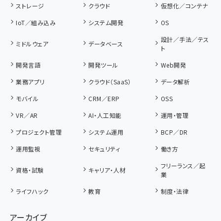
ストレージ
クラウド
仮想化／コンテナ
IoT／組み込み
システム開発
OS
設計／手法／テス
ミドルウェア
データベース
ト
開発言語
開発ツール
Web開発
業務アプリ
クラウド（SaaS）
データ解析
モバイル
CRM／ERP
OSS
VR／AR
AI・人工知能
運用・管理
プロジェクト管理
システム運用
BCP／DR
運用監視
セキュリティ
働き方
フリーランス／起
資格・試験
キャリア・人材
業
ライフハック
教育
制度・法律
アーカイブ