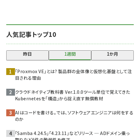
人気記事トップ10
昨日
1週間
1か月
「Proxmox VE」とは? 製品群の全体像と仮想化基盤として注
目される理由
クラウドネイティブ教科書 Ver.1.0.0――ツール単位で覚えてきた
Kubernetesを「構造」から捉え直す無償教材
AIはコードを書ける。では、ソフトウェアエンジニアは何をする
のか
「Samba 4.24.5」「4.23.11」などリリース ─ ADドメイン乗っ
取りなど6件の脆弱性を修正