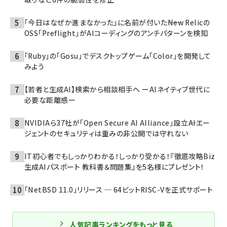
「今日はなぜか進まなかった」に名前が付いた――New Relicの
OSS「Preflight」がAIコーディングのアンチパターンを検知
「Ruby」の「Gosu」でデスクトップゲーム「Color」を開発して
みよう
【若者と生成AI】検索から相談相手へ ーAIネイティブ世代に
必要な距離感ー
NVIDIAら37社が「Open Secure AI Alliance」設立――AIエー
ジェントのセキュリティは重みの非公開では守れない
IT初心者でもしっかりわかる！しっかり受かる！『徹底攻略Biz
生成AIパスポート 教科書＆問題集』を5名様にプレゼント！
「NetBSD 11.0」リリース ─ 64ビットRISC-Vを正式サポート
人気記事ランキングをもっと見る