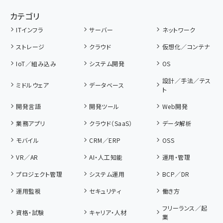
カテゴリ
ITインフラ
サーバー
ネットワーク
ストレージ
クラウド
仮想化／コンテナ
IoT／組み込み
システム開発
OS
設計／手法／テス
ミドルウェア
データベース
ト
開発言語
開発ツール
Web開発
業務アプリ
クラウド（SaaS）
データ解析
モバイル
CRM／ERP
OSS
VR／AR
AI・人工知能
運用・管理
プロジェクト管理
システム運用
BCP／DR
運用監視
セキュリティ
働き方
フリーランス／起
資格・試験
キャリア・人材
業