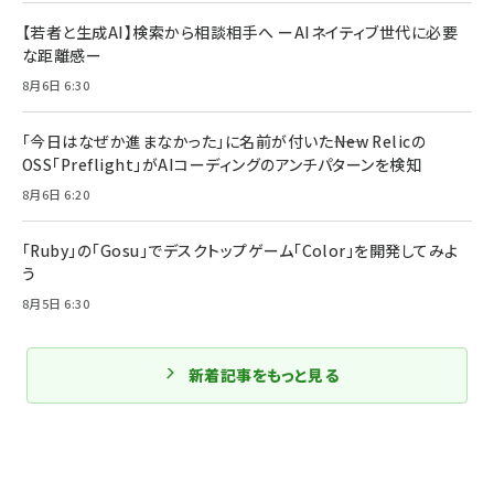
【若者と生成AI】検索から相談相手へ ーAIネイティブ世代に必要
な距離感ー
8月6日 6:30
「今日はなぜか進まなかった」に名前が付いた――New Relicの
OSS「Preflight」がAIコーディングのアンチパターンを検知
8月6日 6:20
「Ruby」の「Gosu」でデスクトップゲーム「Color」を開発してみよ
う
8月5日 6:30
新着記事をもっと見る