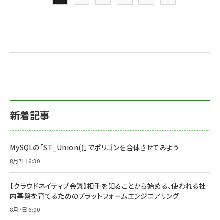
Page
Page
Page
Page
Page
最終ページ
次ページ
ペー
ジ
送
り
新着記事
MySQLの「ST_Union()」でポリゴンを合体させてみよう
8月7日 6:30
【クラウドネイティブ会議】相手を知ることから始める、使われる社
内基盤を育てるためのプラットフォームエンジニアリング
8月7日 6:00