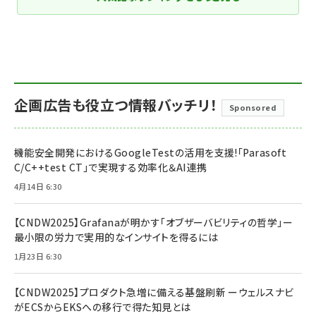
企画広告も役立つ情報バッチリ！
Sponsored
機能安全開発におけるGoogleTestの活用を支援!「Parasoft
C/C++test CT」で実現する効率化＆AI連携
4月14日 6:30
【CNDW2025】Grafanaが明かす「オブザーバビリティの哲学」ー
最小限の労力で実用的なインサイトを得るには
1月23日 6:30
【CNDW2025】プロダクト急増に備える基盤刷新 ーウェルスナビ
がECSからEKSへの移行で得た知見とは