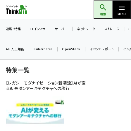
メ
Think IT（シンクイット）
イ
検索
MENU
ン
コ
連載・特集
ITインフラ
サーバー
ネットワーク
ストレージ
ン
テ
AI・人工知能
Kubernetes
OpenStack
イベントレポート
イン
ン
ツ
ai (2497)
特集一覧
に
加藤銘のチーム貢献～仲間と築いた勝利の絆～ (2315)
移
【レガシーモダナイゼーション新潮流】AIが変
動
iot女子会 (2281)
える モダンアーキテクチャへの移行
北海道をのんびり旅する晴山佳須夫のヒント集！ (2037)
drupal (1955)
genai (1484)
abc123 (1360)