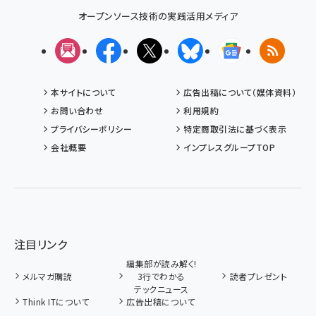
オープンソース技術の実践活用メディア
メルマガ
Facebook
X(エックス)
Bluesky
Googleニュ
RSS
本サイトについて
広告出稿について（媒体資料）
お問い合わせ
利用規約
プライバシーポリシー
特定商取引法に基づく表示
会社概要
インプレスグループTOP
注目リンク
編集部が読み解く!
メルマガ購読
3行でわかる
読者プレゼント
テックニュース
Think ITについて
広告出稿について