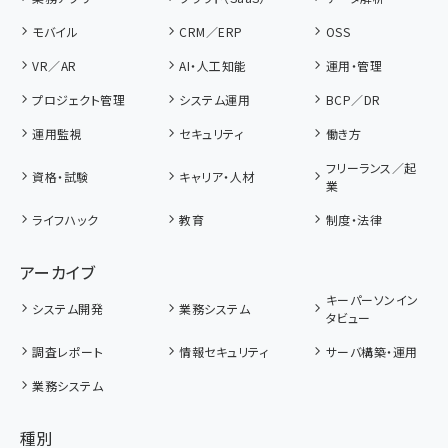
モバイル
CRM／ERP
OSS
VR／AR
AI・人工知能
運用・管理
プロジェクト管理
システム運用
BCP／DR
運用監視
セキュリティ
働き方
フリーランス／起
資格・試験
キャリア・人材
業
ライフハック
教育
制度・法律
アーカイブ
キーパーソンイン
システム開発
業務システム
タビュー
調査レポート
情報セキュリティ
サーバ構築・運用
業務システム
種別