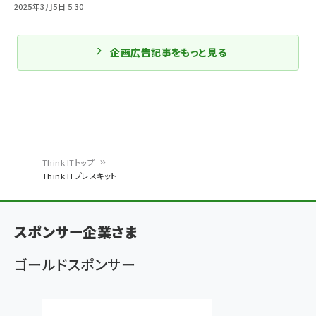
2025年3月5日 5:30
企画広告記事をもっと見る
Think ITトップ
Think ITプレスキット
パ
ン
スポンサー企業さま
く
ず
ゴールドスポンサー