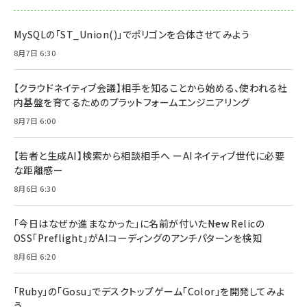
MySQLの「ST_Union()」でポリゴンを合体させてみよう
8月7日 6:30
【クラウドネイティブ会議】相手を知ることから始める、使われる社
内基盤を育てるためのプラットフォームエンジニアリング
8月7日 6:00
【若者と生成AI】検索から相談相手へ ーAIネイティブ世代に必要
な距離感ー
8月6日 6:30
「今日はなぜか進まなかった」に名前が付いた――New Relicの
OSS「Preflight」がAIコーディングのアンチパターンを検知
8月6日 6:20
「Ruby」の「Gosu」でデスクトップゲーム「Color」を開発してみよ
う