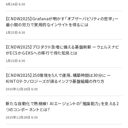
4月14日 6:30
【CNDW2025】Grafanaが明かす「オブザーバビリティの哲学」ー
最小限の労力で実用的なインサイトを得るには
1月23日 6:30
【CNDW2025】プロダクト急増に備える基盤刷新 ーウェルスナビ
がECSからEKSへの移行で得た知見とは
1月15日 6:30
【CNDW2025】250環境を5人で運用、構築時間は30分に ー
KINTOテクノロジーズが語るインフラ基盤組織の作り方
2025年12月18日 6:30
新たな自動化で熱視線！ AIエージェントの「推論能力」を支える2
つのコンポーネントとは？
2025年11月28日 6:30