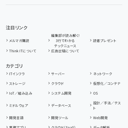
注目リンク
編集部が読み解く!
メルマガ購読
3行でわかる
読者プレゼント
テックニュース
Think ITについて
広告出稿について
カテゴリ
ITインフラ
サーバー
ネットワーク
ストレージ
クラウド
仮想化／コンテナ
IoT／組み込み
システム開発
OS
設計／手法／テス
ミドルウェア
データベース
ト
開発言語
開発ツール
Web開発
業務アプリ
クラウド（SaaS）
データ解析