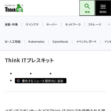
メ
Think IT（シンクイット）
イ
検索
MENU
ン
コ
連載・特集
ITインフラ
サーバー
ネットワーク
ストレージ
ン
テ
AI・人工知能
Kubernetes
OpenStack
イベントレポート
イン
ン
ツ
ai (2486)
に
Think ITプレスキット
加藤銘のチーム貢献～仲間と築いた勝利の絆～ (2308)
移
動
iot女子会 (2273)
優先するニュース提供元に追加
北海道をのんびり旅する晴山佳須夫のヒント集！ (2025)
drupal (1947)
genai (1477)
メディアスポンサーなどでThink ITのロゴを掲載される場
abc123 (1352)