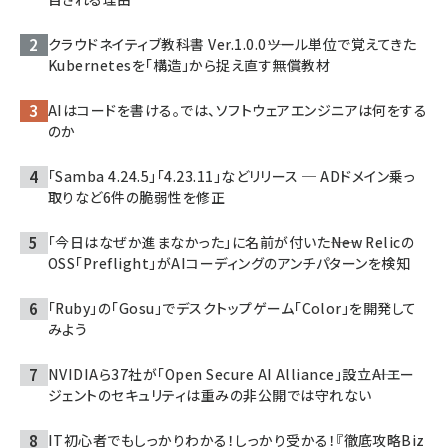
クラウドネイティブ教科書 Ver.1.0.0――ツール単位で覚えてきた
Kubernetesを「構造」から捉え直す無償教材
AIはコードを書ける。では、ソフトウェアエンジニアは何をする
のか
「Samba 4.24.5」「4.23.11」などリリース ─ ADドメイン乗っ
取りなど6件の脆弱性を修正
「今日はなぜか進まなかった」に名前が付いた――New Relicの
OSS「Preflight」がAIコーディングのアンチパターンを検知
「Ruby」の「Gosu」でデスクトップゲーム「Color」を開発して
みよう
NVIDIAら37社が「Open Secure AI Alliance」設立――AIエー
ジェントのセキュリティは重みの非公開では守れない
IT初心者でもしっかりわかる！しっかり受かる！『徹底攻略Biz