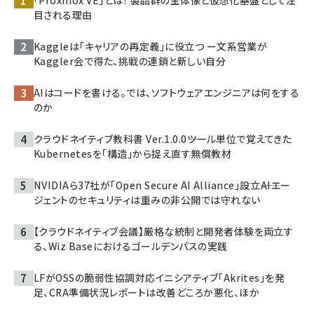
「Proxmox VE」とは? 製品群の全体像と仮想化基盤として注
目される理由
Kaggleは「キャリアの再定義」に役立つ ー文系営業が
Kaggler会で得た、挑戦の連鎖と新しい自分
AIはコードを書ける。では、ソフトウェアエンジニアは何をする
のか
クラウドネイティブ教科書 Ver.1.0.0――ツール単位で覚えてきた
Kubernetesを「構造」から捉え直す無償教材
NVIDIAら37社が「Open Secure AI Alliance」設立――AIエー
ジェントのセキュリティは重みの非公開では守れない
【クラウドネイティブ会議】厳格な統制と開発者体験を両立す
る、Wiz Baseにおけるゴールデンパスの実践
LFがOSSの脆弱性協調対応イニシアティブ「Akrites」を発
足、CRA準備状況レポートは改善どころか悪化、ほか