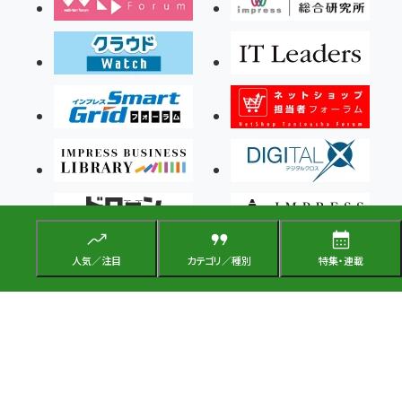
人気／注目
カテゴリ／種別
特集・連載
Copyright ©2026 Impress Corporation, An impress Group Company. All rights
reserved.