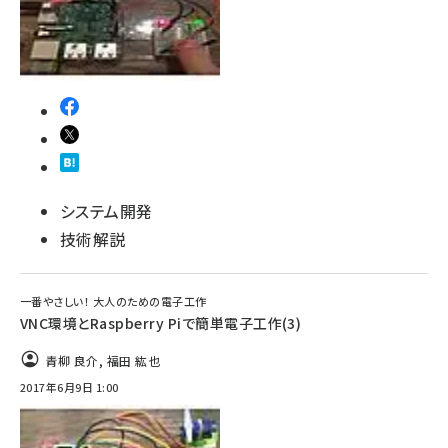
システム開発
技術解説
一番やさしい！ 大人のための電子工作
VNC環境とRaspberry Piで簡単電子工作(3)
青柳 良介
,
福田 紘也
2017年6月9日 1:00