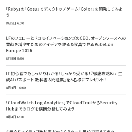
「Ruby」の「Gosu」でデスクトップゲーム「Color」を開発してみよ
う
8月5日 6:30
LFのフェローとドコモイノベーションズのCEO、オープンソースへの
貢献を増やすためのアイデアを語る＆写真で見るKubeCon
Europe 2026
8月5日 5:59
IT初心者でもしっかりわかる！しっかり受かる！『徹底攻略Biz 生
成AIパスポート 教科書＆問題集』を5名様にプレゼント！
8月4日 10:00
「CloudWatch Log Analytics」でCloudTrailからSecurity
Hubまでのログを横断分析してみよう
8月4日 6:30
クラウドネイティブ教科書 Ver.1.0.0――ツール単位で覚えてきた