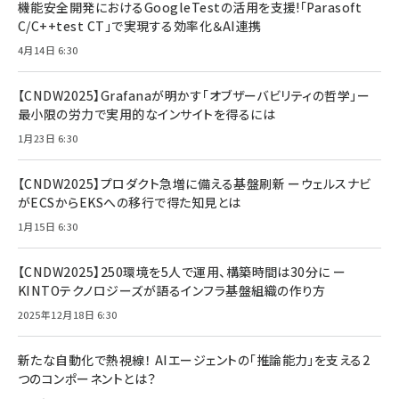
機能安全開発におけるGoogleTestの活用を支援!「Parasoft
C/C++test CT」で実現する効率化＆AI連携
4月14日 6:30
【CNDW2025】Grafanaが明かす「オブザーバビリティの哲学」ー
最小限の労力で実用的なインサイトを得るには
1月23日 6:30
【CNDW2025】プロダクト急増に備える基盤刷新 ーウェルスナビ
がECSからEKSへの移行で得た知見とは
1月15日 6:30
【CNDW2025】250環境を5人で運用、構築時間は30分に ー
KINTOテクノロジーズが語るインフラ基盤組織の作り方
2025年12月18日 6:30
新たな自動化で熱視線！ AIエージェントの「推論能力」を支える2
つのコンポーネントとは？