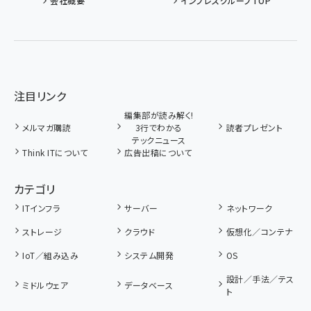
会社概要
インプレスグループTOP
注目リンク
編集部が読み解く!
メルマガ購読
3行でわかる
読者プレゼント
テックニュース
Think ITについて
広告出稿について
カテゴリ
ITインフラ
サーバー
ネットワーク
ストレージ
クラウド
仮想化／コンテナ
IoT／組み込み
システム開発
OS
設計／手法／テス
ミドルウェア
データベース
ト