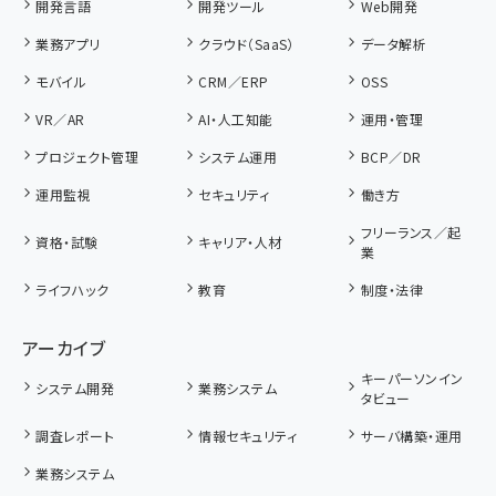
開発言語
開発ツール
Web開発
業務アプリ
クラウド（SaaS）
データ解析
モバイル
CRM／ERP
OSS
VR／AR
AI・人工知能
運用・管理
プロジェクト管理
システム運用
BCP／DR
運用監視
セキュリティ
働き方
フリーランス／起
資格・試験
キャリア・人材
業
ライフハック
教育
制度・法律
アーカイブ
キーパーソンイン
システム開発
業務システム
タビュー
調査レポート
情報セキュリティ
サーバ構築・運用
業務システム