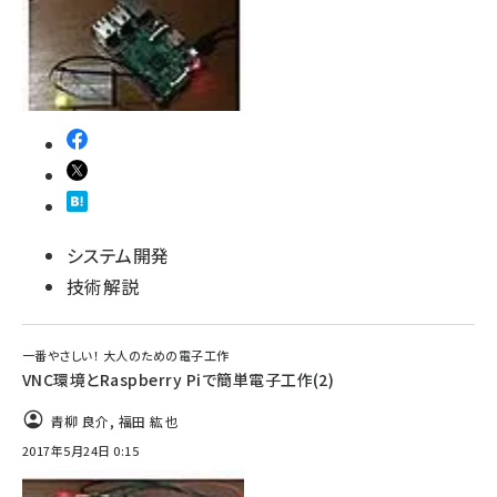
システム開発
技術解説
一番やさしい！ 大人のための電子工作
VNC環境とRaspberry Piで簡単電子工作(2)
青柳 良介
,
福田 紘也
2017年5月24日 0:15