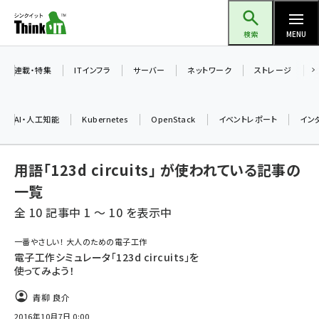
メ
Think IT（シンクイット）
イ
検索
MENU
ン
コ
連載・特集
ITインフラ
サーバー
ネットワーク
ストレージ
ン
テ
AI・人工知能
Kubernetes
OpenStack
イベントレポート
イン
ン
ツ
ai (2470)
用語「123d circuits」 が使われている記事の
に
加藤銘のチーム貢献～仲間と築いた勝利の絆～ (2287)
移
一覧
動
全 10 記事中 1 ～ 10 を表示中
iot女子会 (2243)
北海道をのんびり旅する晴山佳須夫のヒント集！ (2000)
一番やさしい！ 大人のための電子工作
電子工作シミュレータ「123d circuits」を
drupal (1921)
使ってみよう！
genai (1464)
青柳 良介
2016年10月7日 0:00
ai crunch (1336)