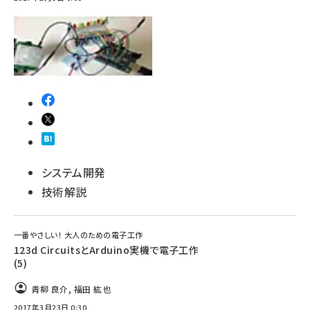
システム開発
技術解説
一番やさしい！ 大人のための電子工作
123d CircuitsとArduino実機で電子工作
(5)
青柳 良介
,
福田 紘也
2017年3月23日 0:30