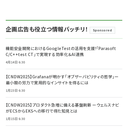
企画広告も役立つ情報バッチリ！
Sponsored
機能安全開発におけるGoogleTestの活用を支援!「Parasoft
C/C++test CT」で実現する効率化＆AI連携
4月14日 6:30
【CNDW2025】Grafanaが明かす「オブザーバビリティの哲学」ー
最小限の労力で実用的なインサイトを得るには
1月23日 6:30
【CNDW2025】プロダクト急増に備える基盤刷新 ーウェルスナビ
がECSからEKSへの移行で得た知見とは
1月15日 6:30