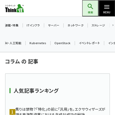
メ
Think IT（シンクイット）
イ
検索
MENU
ン
コ
連載・特集
ITインフラ
サーバー
ネットワーク
ストレージ
ン
テ
AI・人工知能
Kubernetes
OpenStack
イベントレポート
イン
ン
ツ
ai (2508)
コラム の 記事
に
加藤銘のチーム貢献～仲間と築いた勝利の絆～ (2329)
移
動
iot女子会 (2295)
北海道をのんびり旅する晴山佳須夫のヒント集！ (2050)
人気記事ランキング
drupal (1966)
genai (1494)
焦りは禁物？「特化」の前に「汎用」を。エクサウィザーズが
語る東海製造業における生成AI成功の秘訣
abc123 (1371)