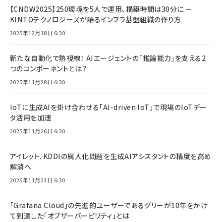
【CNDW2025】250環境を5人で運用、構築時間は30分に ー
KINTOテクノロジーズが語るインフラ基盤組織の作り方
2025年12月18日 6:30
新たな自動化で熱視線！ AIエージェントの「推論能力」を支える2
つのコンポーネントとは？
2025年11月28日 6:30
IoTに生成AIを掛け合わせる「AI-driven IoT」で現場のIoTデー
タ活用を加速
2025年11月26日 6:30
アイレット、KDDIの属人化問題を生成AIアシスタントの精度を高め
解消へ
2025年11月21日 6:30
「Grafana Cloud」の先進的ユーザーであるグリーが10年をかけ
て到達した「オブザーバービリティ」とは