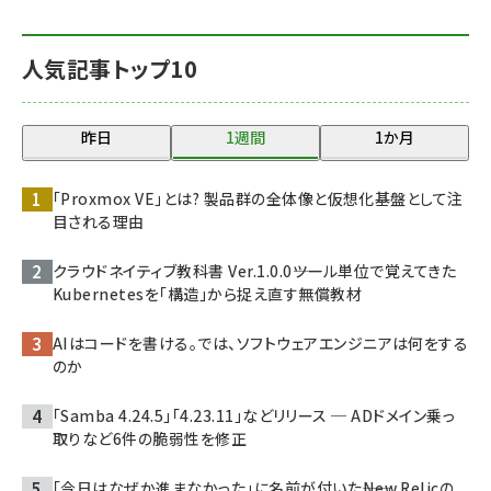
人気記事トップ10
昨日
1週間
1か月
「Proxmox VE」とは? 製品群の全体像と仮想化基盤として注
目される理由
クラウドネイティブ教科書 Ver.1.0.0――ツール単位で覚えてきた
Kubernetesを「構造」から捉え直す無償教材
AIはコードを書ける。では、ソフトウェアエンジニアは何をする
のか
「Samba 4.24.5」「4.23.11」などリリース ─ ADドメイン乗っ
取りなど6件の脆弱性を修正
「今日はなぜか進まなかった」に名前が付いた――New Relicの