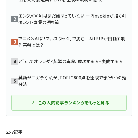
ai crunch (1365)
エンタメ×AIはまだ始まっていない ーPinyokioが描くAI
タレント事業の勝ち筋
アニメ×AIに「フルスタック」で挑む—AiHUBが目指す制
作基盤とは？
どうしてオランダ？起業の実際、成功する人・失敗する人
英語がニガテな私が、TOEIC800点を達成できた5つの勉
強法
この人気記事ランキングをもっと見る
257記事