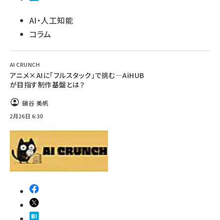
AI・人工知能
コラム
AI CRUNCH
アニメ×AIに「フルスタック」で挑む—AiHUB
が目指す制作基盤とは？
鍋谷 美帆
2月26日 6:30