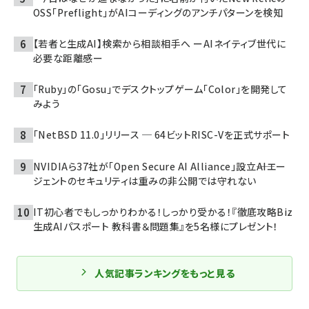
OSS「Preflight」がAIコーディングのアンチパターンを検知
【若者と生成AI】検索から相談相手へ ーAIネイティブ世代に
必要な距離感ー
「Ruby」の「Gosu」でデスクトップゲーム「Color」を開発して
みよう
「NetBSD 11.0」リリース ─ 64ビットRISC-Vを正式サポート
NVIDIAら37社が「Open Secure AI Alliance」設立――AIエー
ジェントのセキュリティは重みの非公開では守れない
IT初心者でもしっかりわかる！しっかり受かる！『徹底攻略Biz
生成AIパスポート 教科書＆問題集』を5名様にプレゼント！
人気記事ランキングをもっと見る