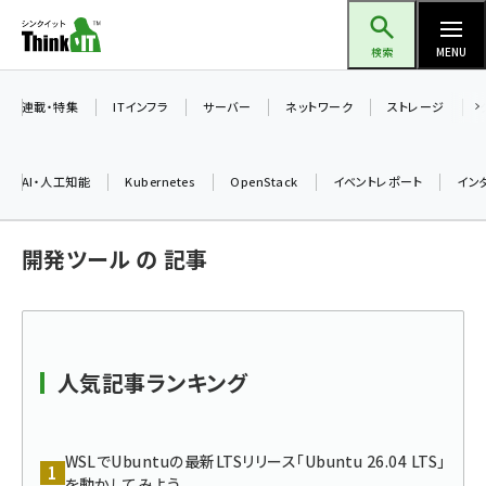
メ
Think IT（シンクイット）
イ
検索
MENU
ン
コ
連載・特集
ITインフラ
サーバー
ネットワーク
ストレージ
ン
テ
AI・人工知能
Kubernetes
OpenStack
イベントレポート
イン
ン
ツ
ai (2504)
開発ツール の 記事
に
加藤銘のチーム貢献～仲間と築いた勝利の絆～ (2325)
移
動
iot女子会 (2290)
北海道をのんびり旅する晴山佳須夫のヒント集！ (2047)
人気記事ランキング
drupal (1963)
genai (1492)
WSLでUbuntuの最新LTSリリース「Ubuntu 26.04 LTS」
を動かしてみよう
abc123 (1367)