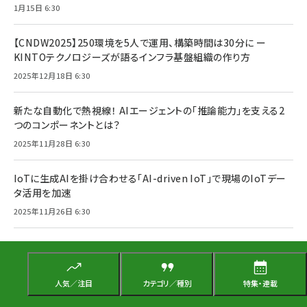
1月15日 6:30
【CNDW2025】250環境を5人で運用、構築時間は30分に ー
KINTOテクノロジーズが語るインフラ基盤組織の作り方
2025年12月18日 6:30
新たな自動化で熱視線！ AIエージェントの「推論能力」を支える2
つのコンポーネントとは？
2025年11月28日 6:30
IoTに生成AIを掛け合わせる「AI-driven IoT」で現場のIoTデー
タ活用を加速
2025年11月26日 6:30
アイレット、KDDIの属人化問題を生成AIアシスタントの精度を高め
解消へ
2025年11月21日 6:30
人気／注目
カテゴリ／種別
特集・連載