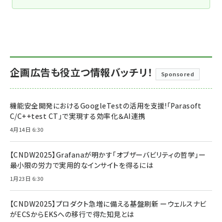
企画広告も役立つ情報バッチリ！
Sponsored
機能安全開発におけるGoogleTestの活用を支援!「Parasoft
C/C++test CT」で実現する効率化＆AI連携
4月14日 6:30
【CNDW2025】Grafanaが明かす「オブザーバビリティの哲学」ー
最小限の労力で実用的なインサイトを得るには
1月23日 6:30
【CNDW2025】プロダクト急増に備える基盤刷新 ーウェルスナビ
がECSからEKSへの移行で得た知見とは