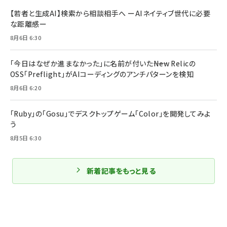
【若者と生成AI】検索から相談相手へ ーAIネイティブ世代に必要
な距離感ー
8月6日 6:30
「今日はなぜか進まなかった」に名前が付いた――New Relicの
OSS「Preflight」がAIコーディングのアンチパターンを検知
8月6日 6:20
「Ruby」の「Gosu」でデスクトップゲーム「Color」を開発してみよ
う
8月5日 6:30
新着記事をもっと見る