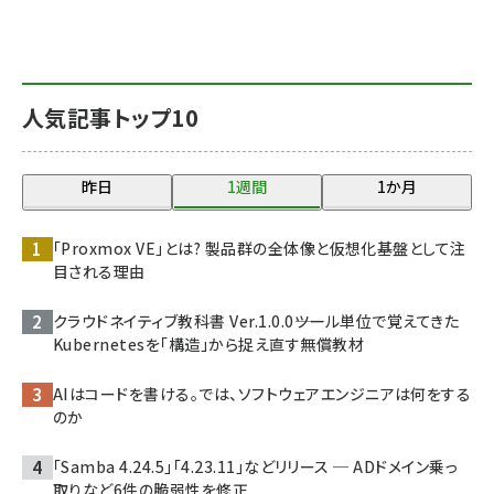
人気記事トップ10
昨日
1週間
1か月
「Proxmox VE」とは? 製品群の全体像と仮想化基盤として注
目される理由
クラウドネイティブ教科書 Ver.1.0.0――ツール単位で覚えてきた
Kubernetesを「構造」から捉え直す無償教材
AIはコードを書ける。では、ソフトウェアエンジニアは何をする
のか
「Samba 4.24.5」「4.23.11」などリリース ─ ADドメイン乗っ
取りなど6件の脆弱性を修正