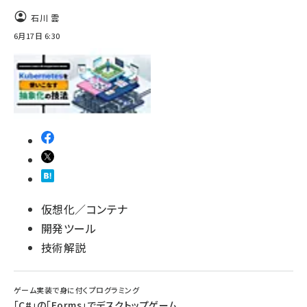
石川 雲
6月17日 6:30
仮想化／コンテナ
開発ツール
技術解説
ゲーム実装で身に付くプログラミング
「C#」の「Forms」でデスクトップゲーム