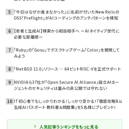
「今日はなぜか進まなかった」に名前が付いた――New Relicの
OSS「Preflight」がAIコーディングのアンチパターンを検知
【若者と生成AI】検索から相談相手へ ーAIネイティブ世代に
必要な距離感ー
「Ruby」の「Gosu」でデスクトップゲーム「Color」を開発して
みよう
「NetBSD 11.0」リリース ─ 64ビットRISC-Vを正式サポート
NVIDIAら37社が「Open Secure AI Alliance」設立――AIエー
ジェントのセキュリティは重みの非公開では守れない
IT初心者でもしっかりわかる！しっかり受かる！『徹底攻略Biz
生成AIパスポート 教科書＆問題集』を5名様にプレゼント！
人気記事ランキングをもっと見る