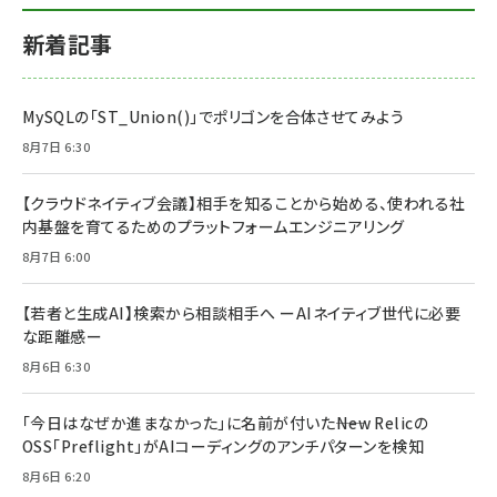
新着記事
MySQLの「ST_Union()」でポリゴンを合体させてみよう
8月7日 6:30
【クラウドネイティブ会議】相手を知ることから始める、使われる社
内基盤を育てるためのプラットフォームエンジニアリング
8月7日 6:00
【若者と生成AI】検索から相談相手へ ーAIネイティブ世代に必要
な距離感ー
8月6日 6:30
「今日はなぜか進まなかった」に名前が付いた――New Relicの
OSS「Preflight」がAIコーディングのアンチパターンを検知
8月6日 6:20