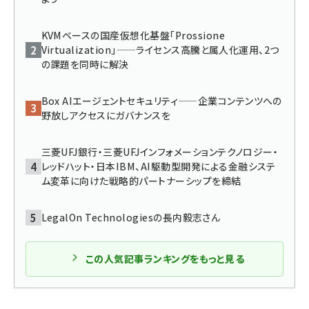
ai crunch (1365)
KVMベースの国産仮想化基盤「Prossione
Virtualization」——ライセンス高騰と属人化運用、2つ
の課題を同時に解決
Box AIエージェントセキュリティ——企業コンテンツへの
野放しアクセスにガバナンスを
三菱UFJ銀行・三菱UFJインフォメーションテクノロジー・
レッドハット・日本IBM、AI駆動型開発による金融システ
ム変革に向けた戦略的パートナーシップを締結
LegalOn Technologiesの長内毅志さん
この人気記事ランキングをもっと見る