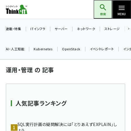
メ
Think IT（シンクイット）
イ
検索
MENU
ン
コ
連載・特集
ITインフラ
サーバー
ネットワーク
ストレージ
ン
テ
AI・人工知能
Kubernetes
OpenStack
イベントレポート
イン
ン
ツ
ai (2508)
運用・管理 の 記事
に
加藤銘のチーム貢献～仲間と築いた勝利の絆～ (2329)
移
動
iot女子会 (2295)
北海道をのんびり旅する晴山佳須夫のヒント集！ (2050)
人気記事ランキング
drupal (1966)
genai (1494)
SQL実行計画の疑問解決には「とりあえずEXPLAIN」し
よう
abc123 (1371)