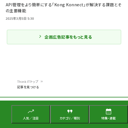
API管理をより簡単にする「Kong Konnect」が解決する課題とそ
の主要機能
2025年3月5日 5:30
企画広告記事をもっと見る
Think ITトップ
記事を見つける
パ
ン
スポンサー企業さま
く
ず
人気／注目
カテゴリ／種別
特集・連載
ゴールドスポンサー