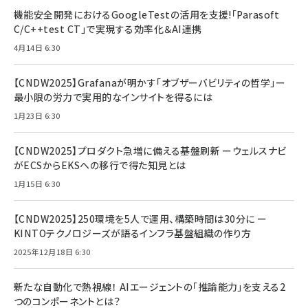
機能安全開発におけるGoogleTestの活用を支援!「Parasoft
C/C++test CT」で実現する効率化＆AI連携
4月14日 6:30
【CNDW2025】Grafanaが明かす「オブザーバビリティの哲学」ー
最小限の労力で実用的なインサイトを得るには
1月23日 6:30
【CNDW2025】プロダクト急増に備える基盤刷新 ーウェルスナビ
がECSからEKSへの移行で得た知見とは
1月15日 6:30
【CNDW2025】250環境を5人で運用、構築時間は30分に ー
KINTOテクノロジーズが語るインフラ基盤組織の作り方
2025年12月18日 6:30
新たな自動化で熱視線！ AIエージェントの「推論能力」を支える2
つのコンポーネントとは？