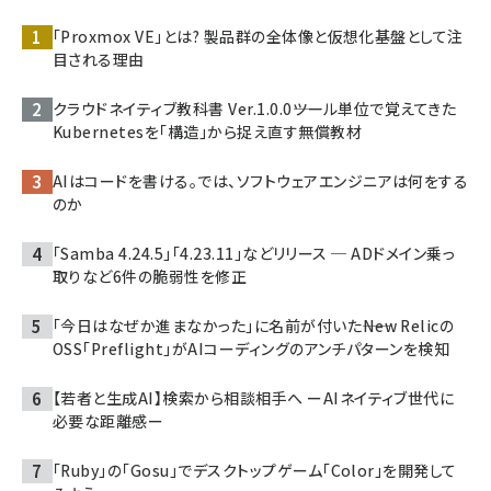
「Proxmox VE」とは? 製品群の全体像と仮想化基盤として注
目される理由
クラウドネイティブ教科書 Ver.1.0.0――ツール単位で覚えてきた
Kubernetesを「構造」から捉え直す無償教材
AIはコードを書ける。では、ソフトウェアエンジニアは何をする
のか
「Samba 4.24.5」「4.23.11」などリリース ─ ADドメイン乗っ
取りなど6件の脆弱性を修正
「今日はなぜか進まなかった」に名前が付いた――New Relicの
OSS「Preflight」がAIコーディングのアンチパターンを検知
【若者と生成AI】検索から相談相手へ ーAIネイティブ世代に
必要な距離感ー
「Ruby」の「Gosu」でデスクトップゲーム「Color」を開発して