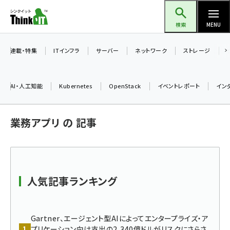
メ
Think IT（シンクイット）
イ
検索
MENU
ン
コ
連載・特集
ITインフラ
サーバー
ネットワーク
ストレージ
ン
テ
AI・人工知能
Kubernetes
OpenStack
イベントレポート
イン
ン
ツ
ai (2480)
業務アプリ の 記事
に
加藤銘のチーム貢献～仲間と築いた勝利の絆～ (2304)
移
動
iot女子会 (2263)
北海道をのんびり旅する晴山佳須夫のヒント集！ (2017)
人気記事ランキング
drupal (1940)
genai (1473)
Gartner、エージェント型AIによってエンタープライズ・ア
プリケーション向け支出の2,340億ドルがリスクにさらさ
ai crunch (1347)