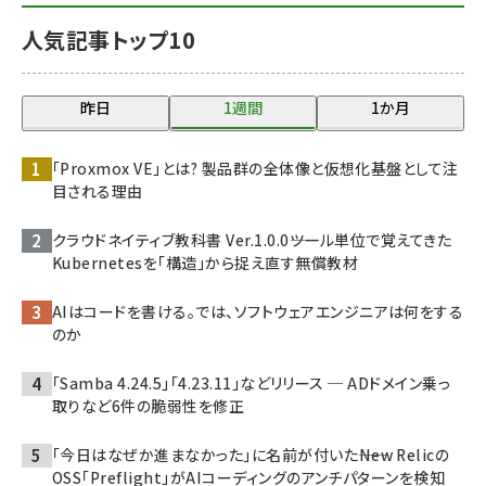
人気記事トップ10
昨日
1週間
1か月
「Proxmox VE」とは? 製品群の全体像と仮想化基盤として注
目される理由
クラウドネイティブ教科書 Ver.1.0.0――ツール単位で覚えてきた
Kubernetesを「構造」から捉え直す無償教材
AIはコードを書ける。では、ソフトウェアエンジニアは何をする
のか
「Samba 4.24.5」「4.23.11」などリリース ─ ADドメイン乗っ
取りなど6件の脆弱性を修正
「今日はなぜか進まなかった」に名前が付いた――New Relicの
OSS「Preflight」がAIコーディングのアンチパターンを検知