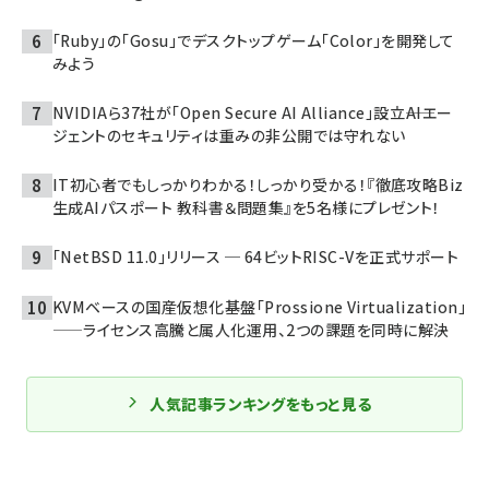
「Ruby」の「Gosu」でデスクトップゲーム「Color」を開発して
みよう
NVIDIAら37社が「Open Secure AI Alliance」設立――AIエー
ジェントのセキュリティは重みの非公開では守れない
IT初心者でもしっかりわかる！しっかり受かる！『徹底攻略Biz
生成AIパスポート 教科書＆問題集』を5名様にプレゼント！
「NetBSD 11.0」リリース ─ 64ビットRISC-Vを正式サポート
KVMベースの国産仮想化基盤「Prossione Virtualization」
——ライセンス高騰と属人化運用、2つの課題を同時に解決
人気記事ランキングをもっと見る