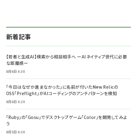
新着記事
【若者と生成AI】検索から相談相手へ ーAIネイティブ世代に必要
な距離感ー
8月6日 6:30
「今日はなぜか進まなかった」に名前が付いた――New Relicの
OSS「Preflight」がAIコーディングのアンチパターンを検知
8月6日 6:20
「Ruby」の「Gosu」でデスクトップゲーム「Color」を開発してみよ
う
8月5日 6:30