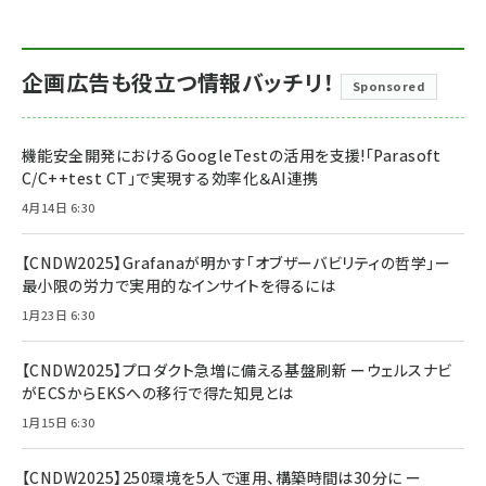
企画広告も役立つ情報バッチリ！
Sponsored
機能安全開発におけるGoogleTestの活用を支援!「Parasoft
C/C++test CT」で実現する効率化＆AI連携
4月14日 6:30
【CNDW2025】Grafanaが明かす「オブザーバビリティの哲学」ー
最小限の労力で実用的なインサイトを得るには
1月23日 6:30
【CNDW2025】プロダクト急増に備える基盤刷新 ーウェルスナビ
がECSからEKSへの移行で得た知見とは
1月15日 6:30
【CNDW2025】250環境を5人で運用、構築時間は30分に ー