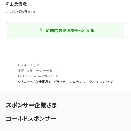
の主要機能
2025年3月5日 5:30
企画広告記事をもっと見る
Think ITトップ
連載・特集コーナー一覧
パ
TechAcademyマガジン
クリエティブな仕事場を！デザイナーのためのワークスペースまとめ
ン
く
ず
スポンサー企業さま
ゴールドスポンサー