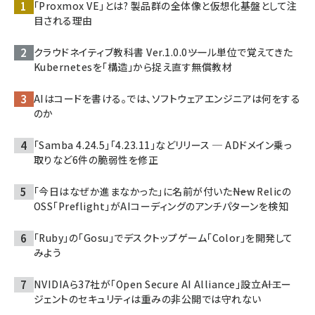
「Proxmox VE」とは? 製品群の全体像と仮想化基盤として注
目される理由
クラウドネイティブ教科書 Ver.1.0.0――ツール単位で覚えてきた
Kubernetesを「構造」から捉え直す無償教材
AIはコードを書ける。では、ソフトウェアエンジニアは何をする
のか
「Samba 4.24.5」「4.23.11」などリリース ─ ADドメイン乗っ
取りなど6件の脆弱性を修正
「今日はなぜか進まなかった」に名前が付いた――New Relicの
OSS「Preflight」がAIコーディングのアンチパターンを検知
「Ruby」の「Gosu」でデスクトップゲーム「Color」を開発して
みよう
NVIDIAら37社が「Open Secure AI Alliance」設立――AIエー
ジェントのセキュリティは重みの非公開では守れない