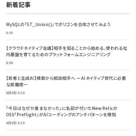
新着記事
MySQLの「ST_Union()」でポリゴンを合体させてみよう
6:30
【クラウドネイティブ会議】相手を知ることから始める、使われる社
内基盤を育てるためのプラットフォームエンジニアリング
6:00
【若者と生成AI】検索から相談相手へ ーAIネイティブ世代に必要
な距離感ー
8月6日 6:30
「今日はなぜか進まなかった」に名前が付いた――New Relicの
OSS「Preflight」がAIコーディングのアンチパターンを検知
8月6日 6:20