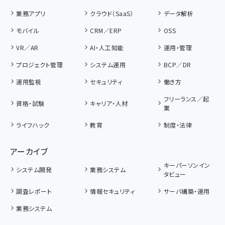
業務アプリ
クラウド（SaaS）
データ解析
モバイル
CRM／ERP
OSS
VR／AR
AI・人工知能
運用・管理
プロジェクト管理
システム運用
BCP／DR
運用監視
セキュリティ
働き方
フリーランス／起
資格・試験
キャリア・人材
業
ライフハック
教育
制度・法律
アーカイブ
キーパーソンイン
システム開発
業務システム
タビュー
調査レポート
情報セキュリティ
サーバ構築・運用
業務システム