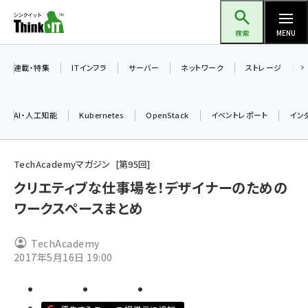
メ
Think IT（シンクイット）
イ
検索
MENU
ン
コ
連載・特集
ITインフラ
サーバー
ネットワーク
ストレージ
ン
テ
AI・人工知能
Kubernetes
OpenStack
イベントレポート
イン
ン
ツ
ai (2486)
に
TechAcademyマガジン
第
95
回
加藤銘のチーム貢献～仲間と築いた勝利の絆～ (2308)
移
クリエティブな仕事場を！デザイナーのための
動
ワークスペースまとめ
iot女子会 (2273)
北海道をのんびり旅する晴山佳須夫のヒント集！ (2025)
TechAcademy
drupal (1947)
2017年5月16日 19:00
genai (1477)
abc123 (1352)