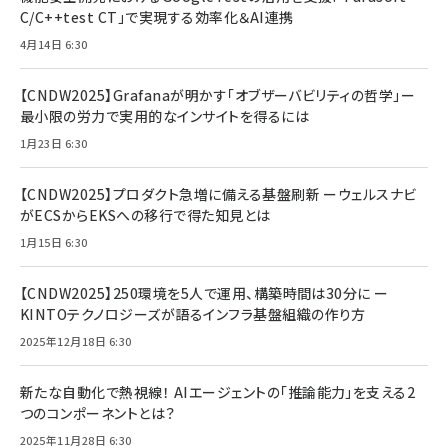
C/C++test CT」で実現する効率化＆AI連携
4月14日 6:30
【CNDW2025】Grafanaが明かす「オブザーバビリティの哲学」ー
最小限の労力で実用的なインサイトを得るには
1月23日 6:30
【CNDW2025】プロダクト急増に備える基盤刷新 ーウェルスナビ
がECSからEKSへの移行で得た知見とは
1月15日 6:30
【CNDW2025】250環境を5人で運用、構築時間は30分に ー
KINTOテクノロジーズが語るインフラ基盤組織の作り方
2025年12月18日 6:30
新たな自動化で熱視線！ AIエージェントの「推論能力」を支える2
つのコンポーネントとは？
2025年11月28日 6:30