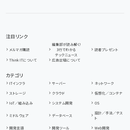
注目リンク
編集部が読み解く!
メルマガ購読
3行でわかる
読者プレゼント
テックニュース
Think ITについて
広告出稿について
カテゴリ
ITインフラ
サーバー
ネットワーク
ストレージ
クラウド
仮想化／コンテナ
IoT／組み込み
システム開発
OS
設計／手法／テス
ミドルウェア
データベース
ト
開発言語
開発ツール
Web開発