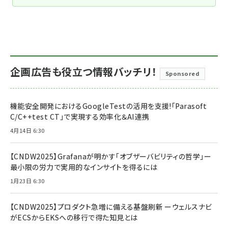
企画広告も役立つ情報バッチリ！
Sponsored
機能安全開発におけるGoogleTestの活用を支援!「Parasoft
C/C++test CT」で実現する効率化＆AI連携
4月14日 6:30
【CNDW2025】Grafanaが明かす「オブザーバビリティの哲学」ー
最小限の労力で実用的なインサイトを得るには
1月23日 6:30
【CNDW2025】プロダクト急増に備える基盤刷新 ーウェルスナビ
がECSからEKSへの移行で得た知見とは