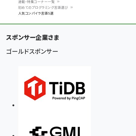
連載・特集コーナー一覧
パ
初めてのプログラミング言語選び
人気コンパイラ言語5選
ン
く
ず
スポンサー企業さま
ゴールドスポンサー