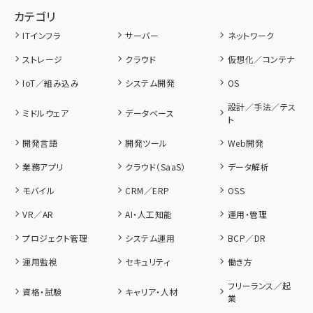
カテゴリ
ITインフラ
サーバー
ネットワーク
ストレージ
クラウド
仮想化／コンテナ
IoT／組み込み
システム開発
OS
設計／手法／テス
ミドルウェア
データベース
ト
開発言語
開発ツール
Web開発
業務アプリ
クラウド（SaaS）
データ解析
モバイル
CRM／ERP
OSS
VR／AR
AI・人工知能
運用・管理
プロジェクト管理
システム運用
BCP／DR
運用監視
セキュリティ
働き方
フリーランス／起
資格・試験
キャリア・人材
業