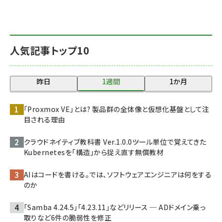
人気記事トップ10
昨日
1週間
1か月
「Proxmox VE」とは? 製品群の全体像と仮想化基盤として注
目される理由
クラウドネイティブ教科書 Ver.1.0.0――ツール単位で覚えてきた
Kubernetesを「構造」から捉え直す無償教材
AIはコードを書ける。では、ソフトウェアエンジニアは何をする
のか
「Samba 4.24.5」「4.23.11」などリリース ─ ADドメイン乗っ
取りなど6件の脆弱性を修正