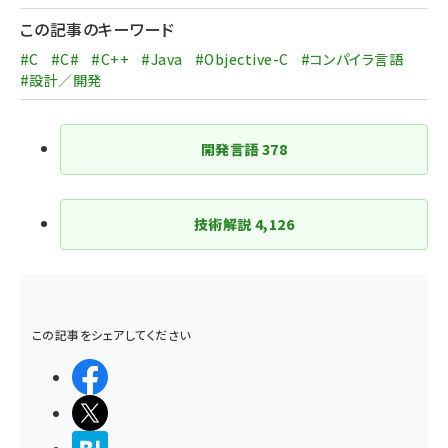
ジ
この記事のキーワード
送
#C
#C#
#C++
#Java
#Objective-C
#コンパイラ言語
り
#設計／開発
開発言語
378
技術解説
4,126
この記事をシェアしてください
シェアする
ポストする