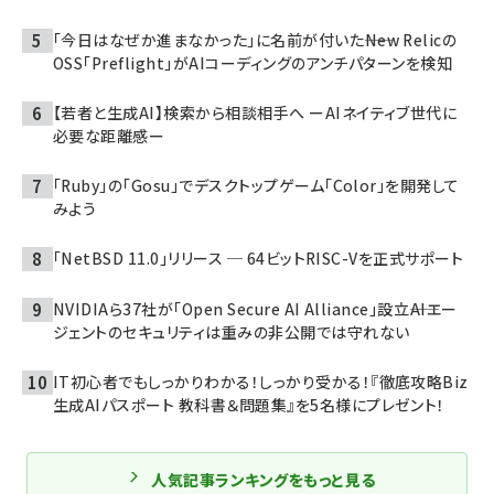
「今日はなぜか進まなかった」に名前が付いた――New Relicの
OSS「Preflight」がAIコーディングのアンチパターンを検知
【若者と生成AI】検索から相談相手へ ーAIネイティブ世代に
必要な距離感ー
「Ruby」の「Gosu」でデスクトップゲーム「Color」を開発して
みよう
「NetBSD 11.0」リリース ─ 64ビットRISC-Vを正式サポート
NVIDIAら37社が「Open Secure AI Alliance」設立――AIエー
ジェントのセキュリティは重みの非公開では守れない
IT初心者でもしっかりわかる！しっかり受かる！『徹底攻略Biz
生成AIパスポート 教科書＆問題集』を5名様にプレゼント！
人気記事ランキングをもっと見る