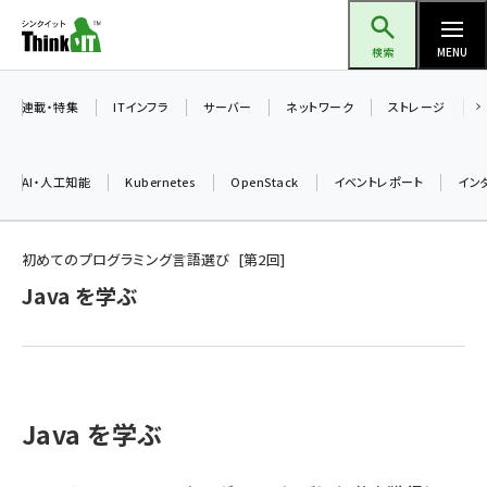
メ
Think IT（シンクイット）
イ
検索
MENU
ン
コ
連載・特集
ITインフラ
サーバー
ネットワーク
ストレージ
ン
テ
AI・人工知能
Kubernetes
OpenStack
イベントレポート
イン
ン
ツ
ai (2508)
に
初めてのプログラミング言語選び
第
2
回
加藤銘のチーム貢献～仲間と築いた勝利の絆～ (2329)
移
Java を学ぶ
動
iot女子会 (2295)
北海道をのんびり旅する晴山佳須夫のヒント集！ (2050)
drupal (1966)
Java を学ぶ
genai (1494)
abc123 (1371)