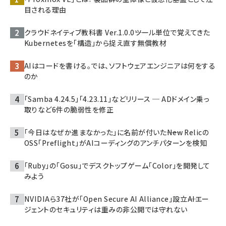
目される理由
クラウドネイティブ教科書 Ver.1.0.0――ツール単位で覚えてきた
Kubernetesを「構造」から捉え直す無償教材
AIはコードを書ける。では、ソフトウェアエンジニアは何をする
のか
「Samba 4.24.5」「4.23.11」などリリース ─ ADドメイン乗っ
取りなど6件の脆弱性を修正
「今日はなぜか進まなかった」に名前が付いた――New Relicの
OSS「Preflight」がAIコーディングのアンチパターンを検知
「Ruby」の「Gosu」でデスクトップゲーム「Color」を開発して
みよう
NVIDIAら37社が「Open Secure AI Alliance」設立――AIエー
ジェントのセキュリティは重みの非公開では守れない