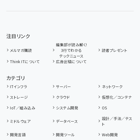
注目リンク
編集部が読み解く!
メルマガ購読
3行でわかる
読者プレゼント
テックニュース
Think ITについて
広告出稿について
カテゴリ
ITインフラ
サーバー
ネットワーク
ストレージ
クラウド
仮想化／コンテナ
IoT／組み込み
システム開発
OS
設計／手法／テス
ミドルウェア
データベース
ト
開発言語
開発ツール
Web開発