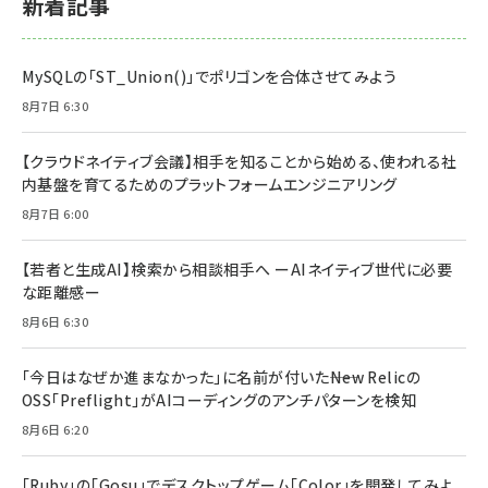
新着記事
MySQLの「ST_Union()」でポリゴンを合体させてみよう
8月7日 6:30
【クラウドネイティブ会議】相手を知ることから始める、使われる社
内基盤を育てるためのプラットフォームエンジニアリング
8月7日 6:00
【若者と生成AI】検索から相談相手へ ーAIネイティブ世代に必要
な距離感ー
8月6日 6:30
「今日はなぜか進まなかった」に名前が付いた――New Relicの
OSS「Preflight」がAIコーディングのアンチパターンを検知
8月6日 6:20
「Ruby」の「Gosu」でデスクトップゲーム「Color」を開発してみよ