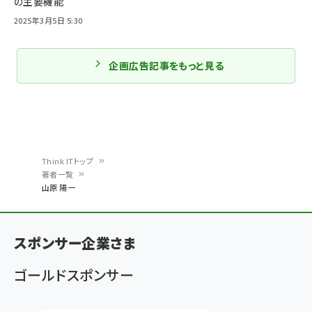
の主要機能
2025年3月5日 5:30
企画広告記事をもっと見る
Think ITトップ
著者一覧
パ
山原 陽一
ン
く
スポンサー企業さま
ず
ゴールドスポンサー