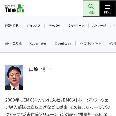
メ
Think IT（シンクイット）
イ
検索
MENU
ン
コ
連載・特集
ITインフラ
サーバー
ネットワーク
ストレージ
ン
テ
AI・人工知能
Kubernetes
OpenStack
イベントレポート
イン
ン
ツ
ai (2486)
に
山原 陽一
加藤銘のチーム貢献～仲間と築いた勝利の絆～ (2308)
移
動
iot女子会 (2273)
北海道をのんびり旅する晴山佳須夫のヒント集！ (2025)
drupal (1947)
2000年にEMCジャパンに入社。EMCストレージソフトウェ
genai (1477)
ア導入部隊の立ち上げなどに従事。その後、ストレージバッ
クアップ/災害対策ソリューションの設計/構築担当SE、金
abc123 (1352)