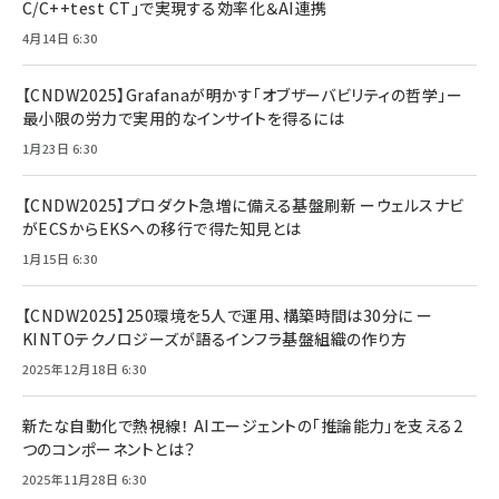
C/C++test CT」で実現する効率化＆AI連携
4月14日 6:30
【CNDW2025】Grafanaが明かす「オブザーバビリティの哲学」ー
最小限の労力で実用的なインサイトを得るには
1月23日 6:30
【CNDW2025】プロダクト急増に備える基盤刷新 ーウェルスナビ
がECSからEKSへの移行で得た知見とは
1月15日 6:30
【CNDW2025】250環境を5人で運用、構築時間は30分に ー
KINTOテクノロジーズが語るインフラ基盤組織の作り方
2025年12月18日 6:30
新たな自動化で熱視線！ AIエージェントの「推論能力」を支える2
つのコンポーネントとは？
2025年11月28日 6:30