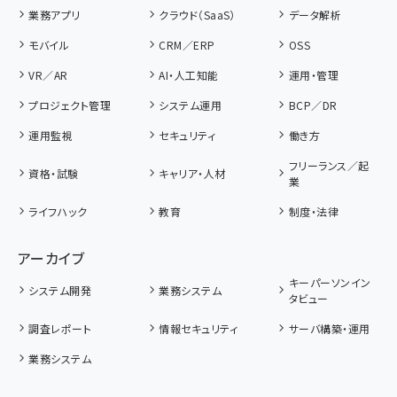
業務アプリ
クラウド（SaaS）
データ解析
モバイル
CRM／ERP
OSS
VR／AR
AI・人工知能
運用・管理
プロジェクト管理
システム運用
BCP／DR
運用監視
セキュリティ
働き方
フリーランス／起
資格・試験
キャリア・人材
業
ライフハック
教育
制度・法律
アーカイブ
キーパーソンイン
システム開発
業務システム
タビュー
調査レポート
情報セキュリティ
サーバ構築・運用
業務システム