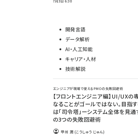
7月3日 6:30
開発言語
データ解析
AI・人工知能
キャリア・人材
技術解説
エンジニアが現場で使えるPMOの失敗回避術
【フロントエンジニア編】UI/UXの
なることがゴールではない。目指す
は「司令塔」ーシステム全体を見通
の3つの失敗回避術
甲州 潤 (こうしゅう じゅん)