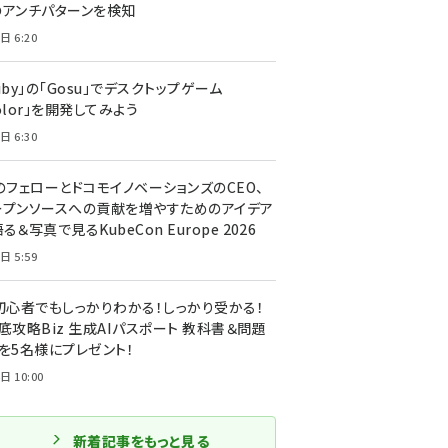
のアンチパターンを検知
日 6:20
uby」の「Gosu」でデスクトップゲーム
olor」を開発してみよう
日 6:30
のフェローとドコモイノベーションズのCEO、
ープンソースへの貢献を増やすためのアイデア
る＆写真で見るKubeCon Europe 2026
日 5:59
T初心者でもしっかりわかる！しっかり受かる！
底攻略Biz 生成AIパスポート 教科書＆問題
』を5名様にプレゼント！
日 10:00
新着記事をもっと見る