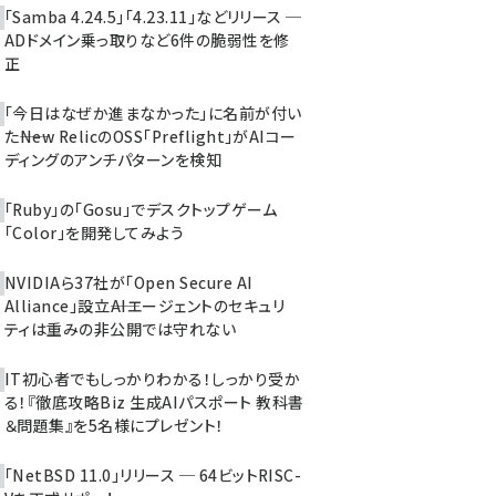
「Samba 4.24.5」「4.23.11」などリリース ─
ADドメイン乗っ取りなど6件の脆弱性を修
正
「今日はなぜか進まなかった」に名前が付い
た――New RelicのOSS「Preflight」がAIコー
ディングのアンチパターンを検知
「Ruby」の「Gosu」でデスクトップゲーム
「Color」を開発してみよう
NVIDIAら37社が「Open Secure AI
Alliance」設立――AIエージェントのセキュリ
ティは重みの非公開では守れない
IT初心者でもしっかりわかる！しっかり受か
る！『徹底攻略Biz 生成AIパスポート 教科書
＆問題集』を5名様にプレゼント！
「NetBSD 11.0」リリース ─ 64ビットRISC-