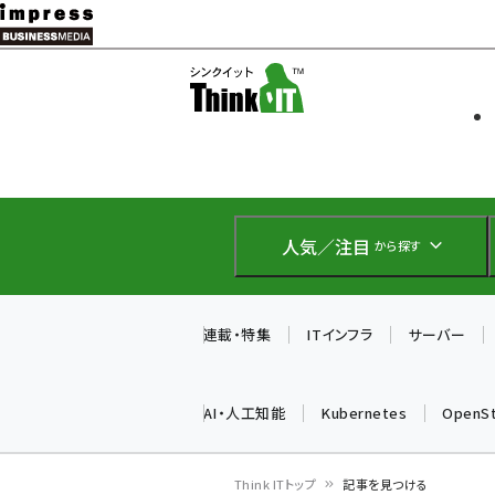
メ
イ
ソフト開発
Think IT
ン
企業IT
コ
製品導入
ン
Web担当者
EC担当者
テ
IoT・AI
ン
DCクラウド
人気／注目
から探す
研究・調査
ツ
エネルギー
に
ドローン
移
連載・特集
ITインフラ
サーバー
教育講座
動
AI・人工知能
Kubernetes
OpenS
Think ITトップ
記事を見つける