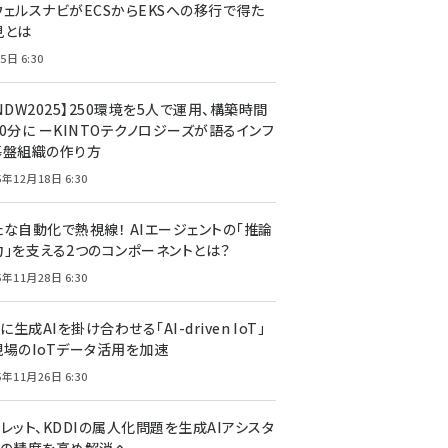
ウェルスナビがECSからEKSへの移行で得た
見とは
5日 6:30
NDW2025】250環境を5人で運用、構築時間
0分に ーKINTOテクノロジーズが語るインフ
基盤組織の作り方
5年12月18日 6:30
たな自動化で熱視線！ AIエージェントの「推論
力」を支える2つのコンポーネントとは？
5年11月28日 6:30
Tに生成AIを掛け合わせる「AI-driven IoT」
現場のIoTデータ活用を加速
5年11月26日 6:30
レット、KDDIの属人化問題を生成AIアシスタ