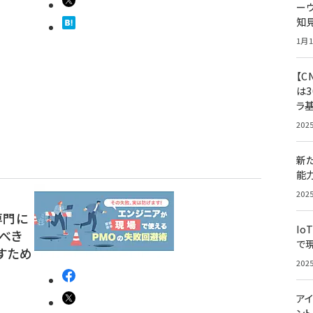
ー
知
1月1
【C
は3
ラ
202
新
能
202
専門に
Io
べき
で
すため
202
アイ