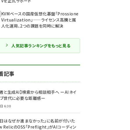
Vを正式サポート
KVMベースの国産仮想化基盤「Prossione
Virtualization」——ライセンス高騰と属
人化運用、2つの課題を同時に解決
人気記事ランキングをもっと見る
着記事
者と生成AI】検索から相談相手へ ーAIネイ
ィブ世代に必要な距離感ー
日 6:30
今日はなぜか進まなかった」に名前が付いた
New RelicのOSS「Preflight」がAIコーディン