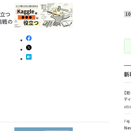
役立つ
挑戦の
新
【若
テ
8月6
「
――