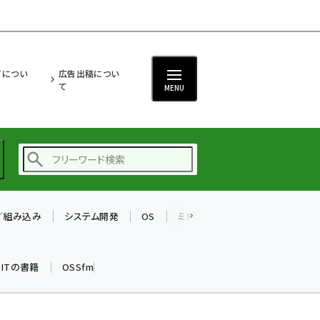
ITについ
広告出稿につい
て
MENU
T／組み込み
システム開発
OS
ミドルウェア
データベース
ai (2480)
加藤銘のチーム貢献～
k ITの書籍
OSSfm
仲間と築いた勝利の絆～
(2304)
iot女子会 (2263)