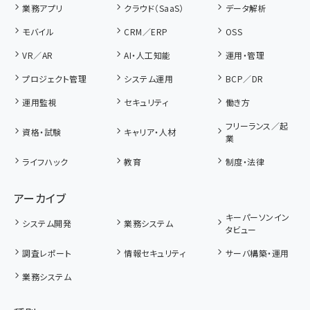
業務アプリ
クラウド（SaaS）
データ解析
モバイル
CRM／ERP
OSS
VR／AR
AI・人工知能
運用・管理
プロジェクト管理
システム運用
BCP／DR
運用監視
セキュリティ
働き方
フリーランス／起
資格・試験
キャリア・人材
業
ライフハック
教育
制度・法律
アーカイブ
キーパーソンイン
システム開発
業務システム
タビュー
調査レポート
情報セキュリティ
サーバ構築・運用
業務システム