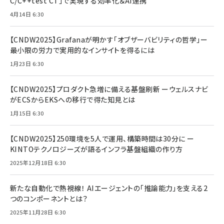
C/C++test CT」で実現する効率化＆AI連携
4月14日 6:30
【CNDW2025】Grafanaが明かす「オブザーバビリティの哲学」ー
最小限の労力で実用的なインサイトを得るには
1月23日 6:30
【CNDW2025】プロダクト急増に備える基盤刷新 ーウェルスナビ
がECSからEKSへの移行で得た知見とは
1月15日 6:30
【CNDW2025】250環境を5人で運用、構築時間は30分に ー
KINTOテクノロジーズが語るインフラ基盤組織の作り方
2025年12月18日 6:30
新たな自動化で熱視線！ AIエージェントの「推論能力」を支える2
つのコンポーネントとは？
2025年11月28日 6:30