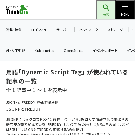
メ
Think IT（シンクイット）
イ
検索
MENU
ン
コ
連載・特集
ITインフラ
サーバー
ネットワーク
ストレージ
ン
テ
AI・人工知能
Kubernetes
OpenStack
イベントレポート
イン
ン
ツ
ai (2486)
用語「Dynamic Script Tag」 が使われている
に
加藤銘のチーム貢献～仲間と築いた勝利の絆～ (2308)
移
記事の一覧
動
全 1 記事中 1 ～ 1 を表示中
iot女子会 (2273)
北海道をのんびり旅する晴山佳須夫のヒント集！ (2025)
JSON vs. FREDDY：Web軽量通信
JSONPとFREDDY
drupal (1947)
JSONPによるクロスドメイン通信 今回から、静岡大学情報学部で筆者らの
genai (1477)
研究室が取り組んでいる「FREDDY」という手法の説明に入る。その前に、まず
は「第1回：JSONとFREDDY、変貌するWeb技術
abc123 (1352)
（http://www.thinkit.co.jp/article/116/1/）」で触れることの