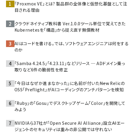
「Proxmox VE」とは? 製品群の全体像と仮想化基盤として注
目される理由
クラウドネイティブ教科書 Ver.1.0.0――ツール単位で覚えてきた
Kubernetesを「構造」から捉え直す無償教材
AIはコードを書ける。では、ソフトウェアエンジニアは何をする
のか
「Samba 4.24.5」「4.23.11」などリリース ─ ADドメイン乗っ
取りなど6件の脆弱性を修正
「今日はなぜか進まなかった」に名前が付いた――New Relicの
OSS「Preflight」がAIコーディングのアンチパターンを検知
「Ruby」の「Gosu」でデスクトップゲーム「Color」を開発して
みよう
NVIDIAら37社が「Open Secure AI Alliance」設立――AIエー
ジェントのセキュリティは重みの非公開では守れない