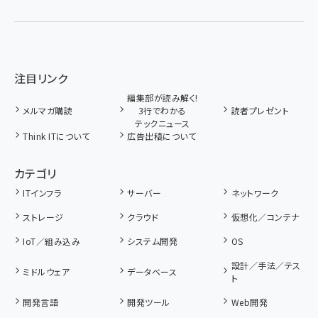
注目リンク
編集部が読み解く!
メルマガ購読
3行でわかる
読者プレゼント
テックニュース
Think ITについて
広告出稿について
カテゴリ
ITインフラ
サーバー
ネットワーク
ストレージ
クラウド
仮想化／コンテナ
IoT／組み込み
システム開発
OS
設計／手法／テス
ミドルウェア
データベース
ト
開発言語
開発ツール
Web開発