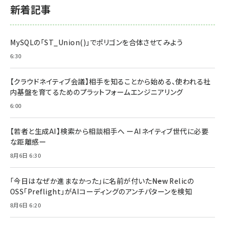
新着記事
MySQLの「ST_Union()」でポリゴンを合体させてみよう
6:30
【クラウドネイティブ会議】相手を知ることから始める、使われる社
内基盤を育てるためのプラットフォームエンジニアリング
6:00
【若者と生成AI】検索から相談相手へ ーAIネイティブ世代に必要
な距離感ー
8月6日 6:30
「今日はなぜか進まなかった」に名前が付いた――New Relicの
OSS「Preflight」がAIコーディングのアンチパターンを検知
8月6日 6:20