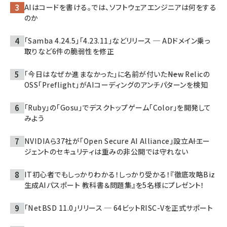
AIはコードを書ける。では、ソフトウェアエンジニアは何をする
のか
「Samba 4.24.5」「4.23.11」などリリース ─ ADドメイン乗っ
取りなど6件の脆弱性を修正
「今日はなぜか進まなかった」に名前が付いた――New Relicの
OSS「Preflight」がAIコーディングのアンチパターンを検知
「Ruby」の「Gosu」でデスクトップゲーム「Color」を開発して
みよう
NVIDIAら37社が「Open Secure AI Alliance」設立――AIエー
ジェントのセキュリティは重みの非公開では守れない
IT初心者でもしっかりわかる！しっかり受かる！『徹底攻略Biz
生成AIパスポート 教科書＆問題集』を5名様にプレゼント！
「NetBSD 11.0」リリース ─ 64ビットRISC-Vを正式サポート