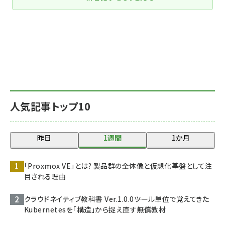
人気記事トップ10
昨日
1週間
1か月
「Proxmox VE」とは? 製品群の全体像と仮想化基盤として注
目される理由
クラウドネイティブ教科書 Ver.1.0.0――ツール単位で覚えてきた
Kubernetesを「構造」から捉え直す無償教材