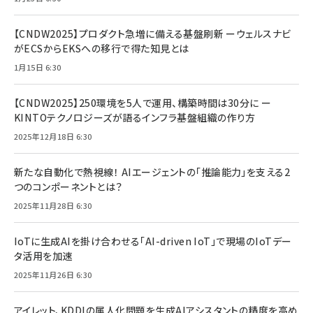
【CNDW2025】プロダクト急増に備える基盤刷新 ーウェルスナビ
がECSからEKSへの移行で得た知見とは
1月15日 6:30
【CNDW2025】250環境を5人で運用、構築時間は30分に ー
KINTOテクノロジーズが語るインフラ基盤組織の作り方
2025年12月18日 6:30
新たな自動化で熱視線！ AIエージェントの「推論能力」を支える2
つのコンポーネントとは？
2025年11月28日 6:30
IoTに生成AIを掛け合わせる「AI-driven IoT」で現場のIoTデー
タ活用を加速
2025年11月26日 6:30
アイレット、KDDIの属人化問題を生成AIアシスタントの精度を高め