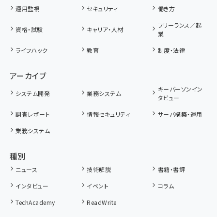
運用監視
セキュリティ
働き方
フリーランス／起
資格・試験
キャリア・人材
業
ライフハック
教育
制度・法律
アーカイブ
キーパーソンイン
システム開発
業務システム
タビュー
調査レポート
情報セキュリティ
サーバ構築・運用
業務システム
種別
ニュース
技術解説
書籍・書評
インタビュー
イベント
コラム
TechAcademy
ReadWrite