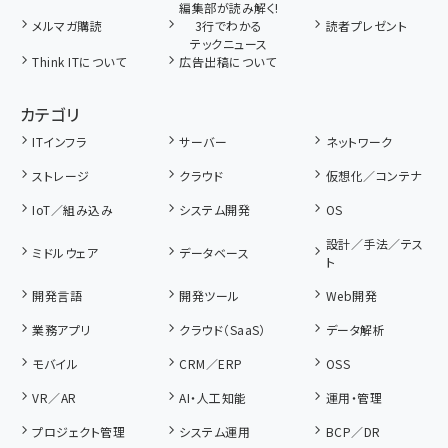
編集部が読み解く!
メルマガ購読
3行でわかる
読者プレゼント
テックニュース
Think ITについて
広告出稿について
カテゴリ
ITインフラ
サーバー
ネットワーク
ストレージ
クラウド
仮想化／コンテナ
IoT／組み込み
システム開発
OS
設計／手法／テス
ミドルウェア
データベース
ト
開発言語
開発ツール
Web開発
業務アプリ
クラウド（SaaS）
データ解析
モバイル
CRM／ERP
OSS
VR／AR
AI・人工知能
運用・管理
プロジェクト管理
システム運用
BCP／DR