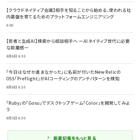
【クラウドネイティブ会議】相手を知ることから始める、使われる社
内基盤を育てるためのプラットフォームエンジニアリング
6:00
【若者と生成AI】検索から相談相手へ ーAIネイティブ世代に必要
な距離感ー
8月6日 6:30
「今日はなぜか進まなかった」に名前が付いた――New Relicの
OSS「Preflight」がAIコーディングのアンチパターンを検知
8月6日 6:20
「Ruby」の「Gosu」でデスクトップゲーム「Color」を開発してみよ
う
8月5日 6:30
新着記事をもっと見る