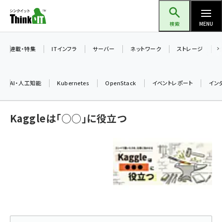
メ
Think IT（シンクイット）
イ
検索
MENU
ン
コ
連載・特集
ITインフラ
サーバー
ネットワーク
ストレージ
ン
テ
AI・人工知能
Kubernetes
OpenStack
イベントレポート
イン
ン
ツ
ai (2486)
Kaggleは「○○」に役立つ
に
加藤銘のチーム貢献～仲間と築いた勝利の絆～ (2308)
移
動
iot女子会 (2273)
北海道をのんびり旅する晴山佳須夫のヒント集！ (2025)
drupal (1947)
genai (1477)
abc123 (1352)