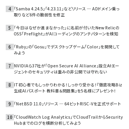
「Samba 4.24.5」「4.23.11」などリリース ─ ADドメイン乗っ
取りなど6件の脆弱性を修正
「今日はなぜか進まなかった」に名前が付いた――New Relicの
OSS「Preflight」がAIコーディングのアンチパターンを検知
「Ruby」の「Gosu」でデスクトップゲーム「Color」を開発して
みよう
NVIDIAら37社が「Open Secure AI Alliance」設立――AIエー
ジェントのセキュリティは重みの非公開では守れない
IT初心者でもしっかりわかる！しっかり受かる！『徹底攻略Biz
生成AIパスポート 教科書＆問題集』を5名様にプレゼント！
「NetBSD 11.0」リリース ─ 64ビットRISC-Vを正式サポート
「CloudWatch Log Analytics」でCloudTrailからSecurity
Hubまでのログを横断分析してみよう