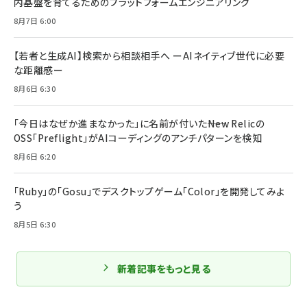
内基盤を育てるためのプラットフォームエンジニアリング
8月7日 6:00
【若者と生成AI】検索から相談相手へ ーAIネイティブ世代に必要
な距離感ー
8月6日 6:30
「今日はなぜか進まなかった」に名前が付いた――New Relicの
OSS「Preflight」がAIコーディングのアンチパターンを検知
8月6日 6:20
「Ruby」の「Gosu」でデスクトップゲーム「Color」を開発してみよ
う
8月5日 6:30
新着記事をもっと見る