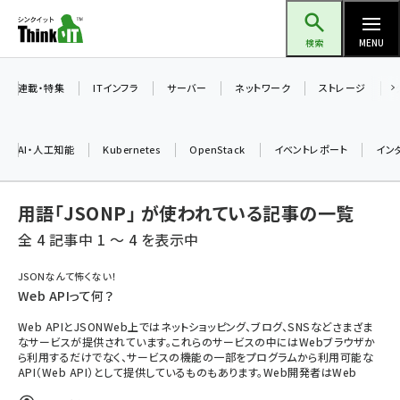
メ
Think IT（シンクイット）
イ
検索
MENU
ン
コ
連載・特集
ITインフラ
サーバー
ネットワーク
ストレージ
ン
テ
AI・人工知能
Kubernetes
OpenStack
イベントレポート
イン
ン
ツ
ai (2486)
用語「JSONP」 が使われている記事の一覧
に
加藤銘のチーム貢献～仲間と築いた勝利の絆～ (2308)
移
全 4 記事中 1 ～ 4 を表示中
動
iot女子会 (2273)
JSONなんて怖くない！
Web APIって何？
北海道をのんびり旅する晴山佳須夫のヒント集！ (2025)
Web APIとJSONWeb上ではネットショッピング、ブログ、SNSなどさまざま
drupal (1947)
なサービスが提供されています。これらのサービスの中にはWebブラウザか
ら利用するだけでなく、サービスの機能の一部をプログラムから利用可能な
genai (1477)
API（Web API）として提供しているものもあります。Web開発者はWeb
abc123 (1352)