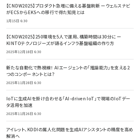
【CNDW2025】プロダクト急増に備える基盤刷新 ーウェルスナビ
がECSからEKSへの移行で得た知見とは
1月15日 6:30
【CNDW2025】250環境を5人で運用、構築時間は30分に ー
KINTOテクノロジーズが語るインフラ基盤組織の作り方
2025年12月18日 6:30
新たな自動化で熱視線！ AIエージェントの「推論能力」を支える2
つのコンポーネントとは？
2025年11月28日 6:30
IoTに生成AIを掛け合わせる「AI-driven IoT」で現場のIoTデー
タ活用を加速
2025年11月26日 6:30
アイレット、KDDIの属人化問題を生成AIアシスタントの精度を高め
解消へ