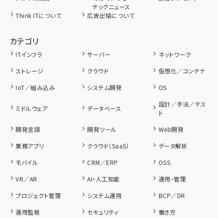
テックニュース
Think ITについて
広告出稿について
カテゴリ
ITインフラ
サーバー
ネットワーク
ストレージ
クラウド
仮想化／コンテナ
IoT／組み込み
システム開発
OS
設計／手法／テス
ミドルウェア
データベース
ト
開発言語
開発ツール
Web開発
業務アプリ
クラウド（SaaS）
データ解析
モバイル
CRM／ERP
OSS
VR／AR
AI・人工知能
運用・管理
プロジェクト管理
システム運用
BCP／DR
運用監視
セキュリティ
働き方