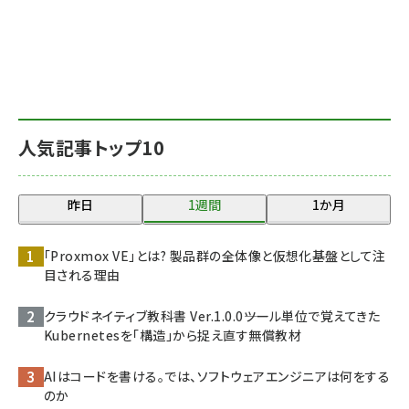
人気記事トップ10
昨日
1週間
1か月
「Proxmox VE」とは? 製品群の全体像と仮想化基盤として注
目される理由
クラウドネイティブ教科書 Ver.1.0.0――ツール単位で覚えてきた
Kubernetesを「構造」から捉え直す無償教材
AIはコードを書ける。では、ソフトウェアエンジニアは何をする
のか