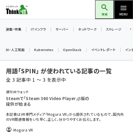
メ
Think IT（シンクイット）
イ
検索
MENU
ン
コ
連載・特集
ITインフラ
サーバー
ネットワーク
ストレージ
ン
テ
AI・人工知能
Kubernetes
OpenStack
イベントレポート
イン
ン
ツ
ai (2475)
用語「SPIN」 が使われている記事の一覧
に
加藤銘のチーム貢献～仲間と築いた勝利の絆～ (2297)
移
全 3 記事中 1 ～ 3 を表示中
動
iot女子会 (2248)
週刊VRウォッチ
Steamで「Steam 360 Video Player」β版の
北海道をのんびり旅する晴山佳須夫のヒント集！ (2008)
提供が始まる
drupal (1929)
本記事はVR専門メディア「Mogura VR」から提供されているもので、国内外
のVR関連情報をいち早く、正しく、分かりやすくお伝えします。
genai (1468)
Mogura VR
abc123 (1341)