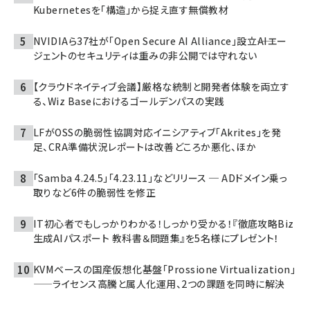
Kubernetesを「構造」から捉え直す無償教材
NVIDIAら37社が「Open Secure AI Alliance」設立――AIエー
ジェントのセキュリティは重みの非公開では守れない
【クラウドネイティブ会議】厳格な統制と開発者体験を両立す
る、Wiz Baseにおけるゴールデンパスの実践
LFがOSSの脆弱性協調対応イニシアティブ「Akrites」を発
足、CRA準備状況レポートは改善どころか悪化、ほか
「Samba 4.24.5」「4.23.11」などリリース ─ ADドメイン乗っ
取りなど6件の脆弱性を修正
IT初心者でもしっかりわかる！しっかり受かる！『徹底攻略Biz
生成AIパスポート 教科書＆問題集』を5名様にプレゼント！
KVMベースの国産仮想化基盤「Prossione Virtualization」
——ライセンス高騰と属人化運用、2つの課題を同時に解決