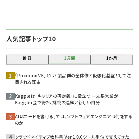
人気記事トップ10
昨日
1週間
1か月
「Proxmox VE」とは? 製品群の全体像と仮想化基盤として注
目される理由
Kaggleは「キャリアの再定義」に役立つ ー文系営業が
Kaggler会で得た、挑戦の連鎖と新しい自分
AIはコードを書ける。では、ソフトウェアエンジニアは何をする
のか
クラウドネイティブ教科書 Ver.1.0.0――ツール単位で覚えてきた