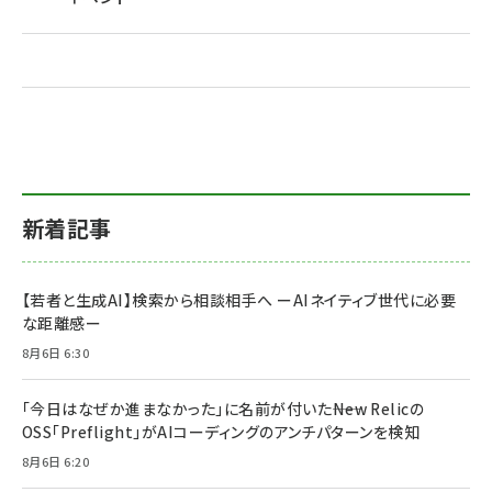
新着記事
【若者と生成AI】検索から相談相手へ ーAIネイティブ世代に必要
な距離感ー
8月6日 6:30
「今日はなぜか進まなかった」に名前が付いた――New Relicの
OSS「Preflight」がAIコーディングのアンチパターンを検知
8月6日 6:20