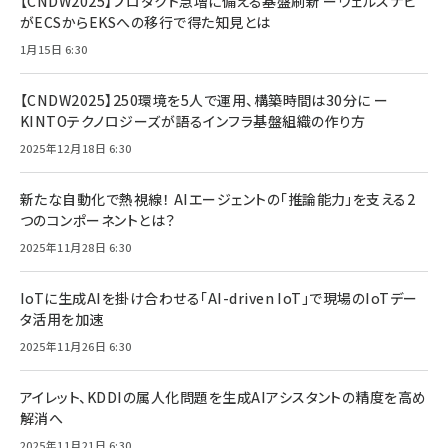
【CNDW2025】プロダクト急増に備える基盤刷新 ーウェルスナビ
がECSからEKSへの移行で得た知見とは
1月15日 6:30
【CNDW2025】250環境を5人で運用、構築時間は30分に ー
KINTOテクノロジーズが語るインフラ基盤組織の作り方
2025年12月18日 6:30
新たな自動化で熱視線！ AIエージェントの「推論能力」を支える2
つのコンポーネントとは？
2025年11月28日 6:30
IoTに生成AIを掛け合わせる「AI-driven IoT」で現場のIoTデー
タ活用を加速
2025年11月26日 6:30
アイレット、KDDIの属人化問題を生成AIアシスタントの精度を高め
解消へ
2025年11月21日 6:30