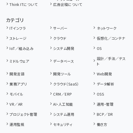
Think ITについて
広告出稿について
カテゴリ
ITインフラ
サーバー
ネットワーク
ストレージ
クラウド
仮想化／コンテナ
IoT／組み込み
システム開発
OS
設計／手法／テス
ミドルウェア
データベース
ト
開発言語
開発ツール
Web開発
業務アプリ
クラウド（SaaS）
データ解析
モバイル
CRM／ERP
OSS
VR／AR
AI・人工知能
運用・管理
プロジェクト管理
システム運用
BCP／DR
運用監視
セキュリティ
働き方