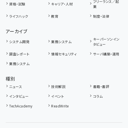
フリーランス／起
資格・試験
キャリア・人材
業
ライフハック
教育
制度・法律
アーカイブ
キーパーソンイン
システム開発
業務システム
タビュー
調査レポート
情報セキュリティ
サーバ構築・運用
業務システム
種別
ニュース
技術解説
書籍・書評
インタビュー
イベント
コラム
TechAcademy
ReadWrite