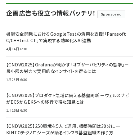
企画広告も役立つ情報バッチリ！
Sponsored
機能安全開発におけるGoogleTestの活用を支援!「Parasoft
C/C++test CT」で実現する効率化＆AI連携
4月14日 6:30
【CNDW2025】Grafanaが明かす「オブザーバビリティの哲学」ー
最小限の労力で実用的なインサイトを得るには
1月23日 6:30
【CNDW2025】プロダクト急増に備える基盤刷新 ーウェルスナビ
がECSからEKSへの移行で得た知見とは
1月15日 6:30
【CNDW2025】250環境を5人で運用、構築時間は30分に ー
KINTOテクノロジーズが語るインフラ基盤組織の作り方