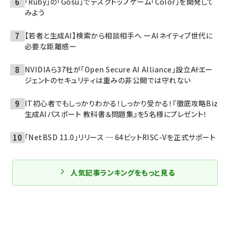
「Ruby」の「Gosu」でデスクトップゲーム「Color」を開発して
みよう
【若者と生成AI】検索から相談相手へ ーAIネイティブ世代に
必要な距離感ー
NVIDIAら37社が「Open Secure AI Alliance」設立――AIエー
ジェントのセキュリティは重みの非公開では守れない
IT初心者でもしっかりわかる！しっかり受かる！『徹底攻略Biz
生成AIパスポート 教科書＆問題集』を5名様にプレゼント！
「NetBSD 11.0」リリース ─ 64ビットRISC-Vを正式サポート
人気記事ランキングをもっと見る