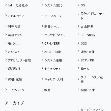
IoT／組み込み
システム開発
OS
設計／手法／テス
ミドルウェア
データベース
ト
開発言語
開発ツール
Web開発
業務アプリ
クラウド（SaaS）
データ解析
モバイル
CRM／ERP
OSS
VR／AR
AI・人工知能
運用・管理
プロジェクト管理
システム運用
BCP／DR
運用監視
セキュリティ
働き方
フリーランス／起
資格・試験
キャリア・人材
業
ライフハック
教育
制度・法律
アーカイブ
キーパーソンイン