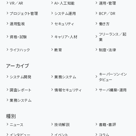
VR／AR
AI・人工知能
運用・管理
プロジェクト管理
システム運用
BCP／DR
運用監視
セキュリティ
働き方
フリーランス／起
資格・試験
キャリア・人材
業
ライフハック
教育
制度・法律
アーカイブ
キーパーソンイン
システム開発
業務システム
タビュー
調査レポート
情報セキュリティ
サーバ構築・運用
業務システム
種別
ニュース
技術解説
書籍・書評
インタビュー
イベント
コラム