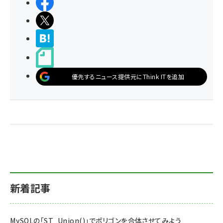
シェアする
ポストする
>ブクマする
noteで書く
優先するニュース提供元にThink ITを追加
新着記事
MySQLの「ST_Union()」でポリゴンを合体させてみよう