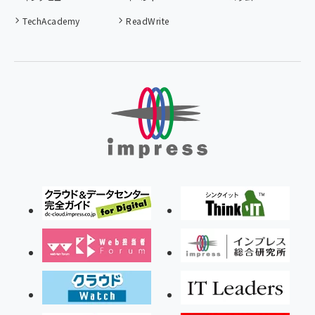
TechAcademy
ReadWrite