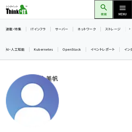
メ
Think IT（シンクイット）
イ
検索
MENU
ン
コ
連載・特集
ITインフラ
サーバー
ネットワーク
ストレージ
ン
テ
AI・人工知能
Kubernetes
OpenStack
イベントレポート
イン
ン
ツ
ai (2508)
に
鍋谷 美帆
加藤銘のチーム貢献～仲間と築いた勝利の絆～ (2329)
移
動
iot女子会 (2295)
北海道をのんびり旅する晴山佳須夫のヒント集！ (2050)
drupal (1966)
genai (1494)
abc123 (1371)