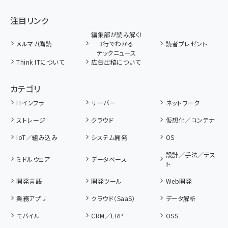
注目リンク
編集部が読み解く!
メルマガ購読
3行でわかる
読者プレゼント
テックニュース
Think ITについて
広告出稿について
カテゴリ
ITインフラ
サーバー
ネットワーク
ストレージ
クラウド
仮想化／コンテナ
IoT／組み込み
システム開発
OS
設計／手法／テス
ミドルウェア
データベース
ト
開発言語
開発ツール
Web開発
業務アプリ
クラウド（SaaS）
データ解析
モバイル
CRM／ERP
OSS