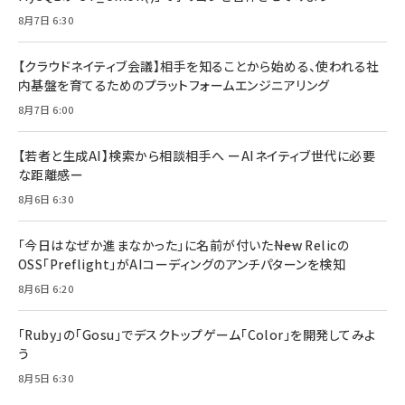
8月7日 6:30
【クラウドネイティブ会議】相手を知ることから始める、使われる社
内基盤を育てるためのプラットフォームエンジニアリング
8月7日 6:00
【若者と生成AI】検索から相談相手へ ーAIネイティブ世代に必要
な距離感ー
8月6日 6:30
「今日はなぜか進まなかった」に名前が付いた――New Relicの
OSS「Preflight」がAIコーディングのアンチパターンを検知
8月6日 6:20
「Ruby」の「Gosu」でデスクトップゲーム「Color」を開発してみよ
う
8月5日 6:30