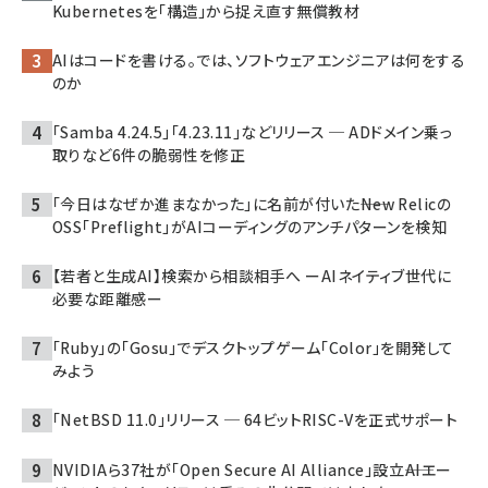
Kubernetesを「構造」から捉え直す無償教材
AIはコードを書ける。では、ソフトウェアエンジニアは何をする
のか
「Samba 4.24.5」「4.23.11」などリリース ─ ADドメイン乗っ
取りなど6件の脆弱性を修正
「今日はなぜか進まなかった」に名前が付いた――New Relicの
OSS「Preflight」がAIコーディングのアンチパターンを検知
【若者と生成AI】検索から相談相手へ ーAIネイティブ世代に
必要な距離感ー
「Ruby」の「Gosu」でデスクトップゲーム「Color」を開発して
みよう
「NetBSD 11.0」リリース ─ 64ビットRISC-Vを正式サポート
NVIDIAら37社が「Open Secure AI Alliance」設立――AIエー