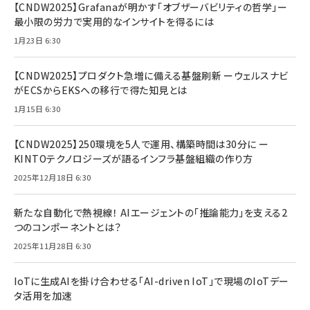
【CNDW2025】Grafanaが明かす「オブザーバビリティの哲学」ー
最小限の労力で実用的なインサイトを得るには
1月23日 6:30
【CNDW2025】プロダクト急増に備える基盤刷新 ーウェルスナビ
がECSからEKSへの移行で得た知見とは
1月15日 6:30
【CNDW2025】250環境を5人で運用、構築時間は30分に ー
KINTOテクノロジーズが語るインフラ基盤組織の作り方
2025年12月18日 6:30
新たな自動化で熱視線！ AIエージェントの「推論能力」を支える2
つのコンポーネントとは？
2025年11月28日 6:30
IoTに生成AIを掛け合わせる「AI-driven IoT」で現場のIoTデー
タ活用を加速