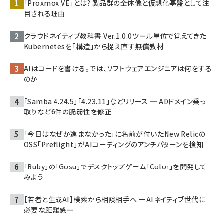
「Proxmox VE」とは? 製品群の全体像と仮想化基盤として注
目される理由
クラウドネイティブ教科書 Ver.1.0.0――ツール単位で覚えてきた
Kubernetesを「構造」から捉え直す無償教材
AIはコードを書ける。では、ソフトウェアエンジニアは何をする
のか
「Samba 4.24.5」「4.23.11」などリリース ─ ADドメイン乗っ
取りなど6件の脆弱性を修正
「今日はなぜか進まなかった」に名前が付いた――New Relicの
OSS「Preflight」がAIコーディングのアンチパターンを検知
「Ruby」の「Gosu」でデスクトップゲーム「Color」を開発して
みよう
【若者と生成AI】検索から相談相手へ ーAIネイティブ世代に
必要な距離感ー