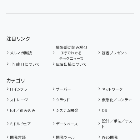
注目リンク
編集部が読み解く!
メルマガ購読
3行でわかる
読者プレゼント
テックニュース
Think ITについて
広告出稿について
カテゴリ
ITインフラ
サーバー
ネットワーク
ストレージ
クラウド
仮想化／コンテナ
IoT／組み込み
システム開発
OS
設計／手法／テス
ミドルウェア
データベース
ト
開発言語
開発ツール
Web開発