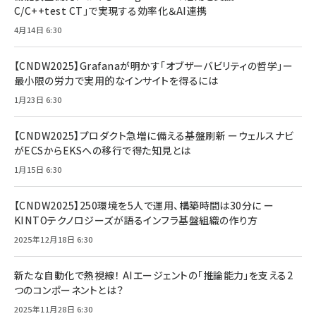
C/C++test CT」で実現する効率化＆AI連携
4月14日 6:30
【CNDW2025】Grafanaが明かす「オブザーバビリティの哲学」ー
最小限の労力で実用的なインサイトを得るには
1月23日 6:30
【CNDW2025】プロダクト急増に備える基盤刷新 ーウェルスナビ
がECSからEKSへの移行で得た知見とは
1月15日 6:30
【CNDW2025】250環境を5人で運用、構築時間は30分に ー
KINTOテクノロジーズが語るインフラ基盤組織の作り方
2025年12月18日 6:30
新たな自動化で熱視線！ AIエージェントの「推論能力」を支える2
つのコンポーネントとは？
2025年11月28日 6:30