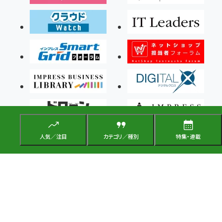
人気／注目
カテゴリ／種別
特集・連載
Copyright ©2026 Impress Corporation, An impress Group Company. All rights
reserved.