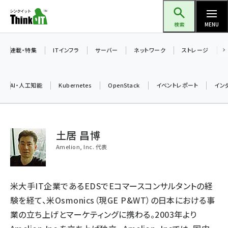
メ
Think IT（シンクイット）
イ
検索
MENU
ン
コ
連載・特集
ITインフラ
サーバー
ネットワーク
ストレージ
ン
テ
AI・人工知能
Kubernetes
OpenStack
イベントレポート
イン
ン
ツ
ai (2497)
に
土居 昌博
加藤銘のチーム貢献～仲間と築いた勝利の絆～ (2315)
移
Amelion, Inc. 代表
動
iot女子会 (2281)
北海道をのんびり旅する晴山佳須夫のヒント集！ (2037)
米大手IT企業であるEDSでEコマースコンサルタントの経
drupal (1956)
験を経て、米Osmonics（現GE P&WT）の日本における事
genai (1484)
業の立ち上げとマーケティングに携わる。2003年より
abc123 (1360)