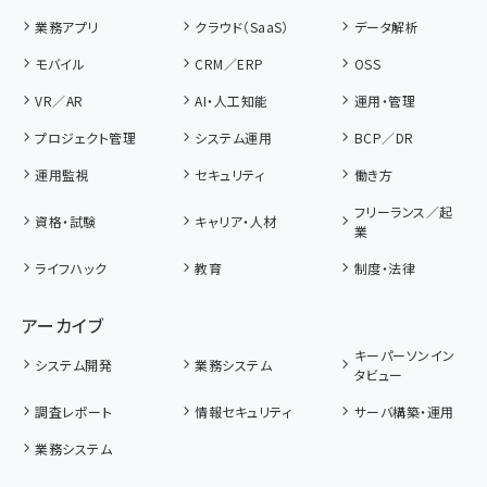
業務アプリ
クラウド（SaaS）
データ解析
モバイル
CRM／ERP
OSS
VR／AR
AI・人工知能
運用・管理
プロジェクト管理
システム運用
BCP／DR
運用監視
セキュリティ
働き方
フリーランス／起
資格・試験
キャリア・人材
業
ライフハック
教育
制度・法律
アーカイブ
キーパーソンイン
システム開発
業務システム
タビュー
調査レポート
情報セキュリティ
サーバ構築・運用
業務システム