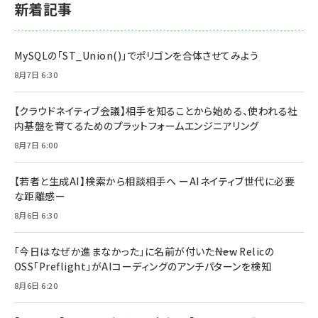
新着記事
MySQLの「ST_Union()」でポリゴンを合体させてみよう
8月7日 6:30
【クラウドネイティブ会議】相手を知ることから始める、使われる社
内基盤を育てるためのプラットフォームエンジニアリング
8月7日 6:00
【若者と生成AI】検索から相談相手へ ーAIネイティブ世代に必要
な距離感ー
8月6日 6:30
「今日はなぜか進まなかった」に名前が付いた――New Relicの
OSS「Preflight」がAIコーディングのアンチパターンを検知
8月6日 6:20