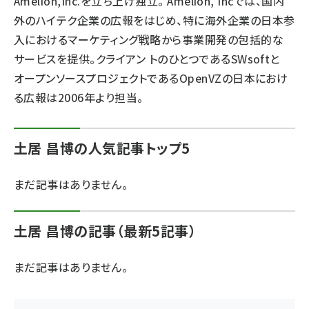
Amelion,Inc.を立ち上げ独立。 Amelion, Incでは、国内
外のハイテク企業の広報をはじめ、特に海外企業の日本参
ai crunch (1355)
入におけるマーケティング戦略から事業開発の包括的な
サービスを提供。クライアン トのひとつであるSWsoftと
オープンソースプロジェクトであるOpenVZの日本におけ
る広報は2006年より担当。
土居 昌博の人気記事トップ5
まだ記事はありません。
土居 昌博の記事（最新5記事）
まだ記事はありません。