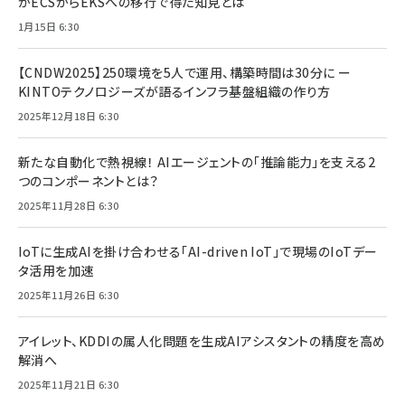
がECSからEKSへの移行で得た知見とは
1月15日 6:30
【CNDW2025】250環境を5人で運用、構築時間は30分に ー
KINTOテクノロジーズが語るインフラ基盤組織の作り方
2025年12月18日 6:30
新たな自動化で熱視線！ AIエージェントの「推論能力」を支える2
つのコンポーネントとは？
2025年11月28日 6:30
IoTに生成AIを掛け合わせる「AI-driven IoT」で現場のIoTデー
タ活用を加速
2025年11月26日 6:30
アイレット、KDDIの属人化問題を生成AIアシスタントの精度を高め
解消へ
2025年11月21日 6:30