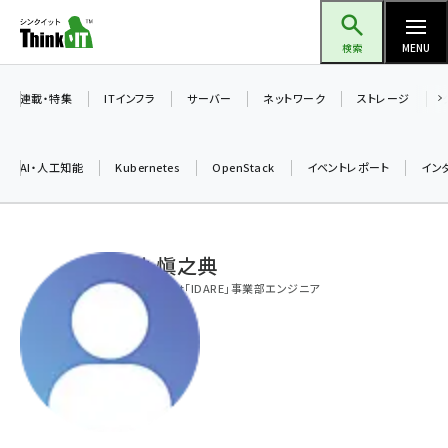
メ
Think IT（シンクイット）
イ
検索
MENU
ン
コ
連載・特集
ITインフラ
サーバー
ネットワーク
ストレージ
ン
テ
AI・人工知能
Kubernetes
OpenStack
イベントレポート
イン
ン
ツ
ai (2486)
に
加納 愼之典
加藤銘のチーム貢献～仲間と築いた勝利の絆～ (2308)
移
株式会社Fivot「IDARE」事業部エンジニア
動
iot女子会 (2273)
北海道をのんびり旅する晴山佳須夫のヒント集！ (2025)
drupal (1947)
genai (1477)
abc123 (1352)