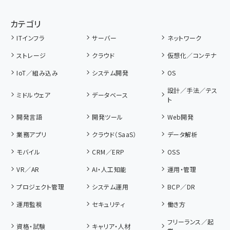
カテゴリ
ITインフラ
サーバー
ネットワーク
ストレージ
クラウド
仮想化／コンテナ
IoT／組み込み
システム開発
OS
設計／手法／テス
ミドルウェア
データベース
ト
開発言語
開発ツール
Web開発
業務アプリ
クラウド（SaaS）
データ解析
モバイル
CRM／ERP
OSS
VR／AR
AI・人工知能
運用・管理
プロジェクト管理
システム運用
BCP／DR
運用監視
セキュリティ
働き方
フリーランス／起
資格・試験
キャリア・人材