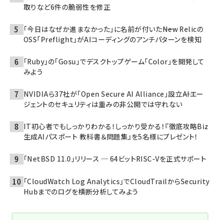
取りなど6件の脆弱性を修正
「今日はなぜか進まなかった」に名前が付いた――New Relicの
OSS「Preflight」がAIコーディングのアンチパターンを検知
「Ruby」の「Gosu」でデスクトップゲーム「Color」を開発して
みよう
NVIDIAら37社が「Open Secure AI Alliance」設立――AIエー
ジェントのセキュリティは重みの非公開では守れない
IT初心者でもしっかりわかる！しっかり受かる！『徹底攻略Biz
生成AIパスポート 教科書＆問題集』を5名様にプレゼント！
「NetBSD 11.0」リリース ─ 64ビットRISC-Vを正式サポート
「CloudWatch Log Analytics」でCloudTrailからSecurity
Hubまでのログを横断分析してみよう