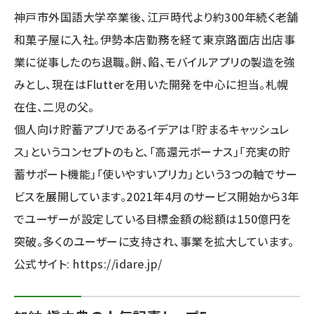
神戸市外国語大学卒業後、江戸時代より約300年続く老舗
ai crunch (1348)
和菓子屋に入社。伊勢本店勤務を経て東京路面店出店事
業に従事したのち退職。餅、餡、モバイルアプリの製造を強
みとし、現在はFlutterを用いた開発を中心に担当。札幌
在住、二児の父。
個人向け貯蓄アプリであるイデアは「貯まるキャッシュレ
ス」というコンセプトのもと、「高還元ボーナス」「充実の貯
蓄サポート機能」「使いやすいプリカ」という3つの軸でサー
ビスを展開しています。2021年4月のサービス開始から3年
でユーザーが設定している目標金額の総額は150億円を
突破。多くのユーザーに支持され、事業を拡大しています。
公式サイト:
https://idare.jp/