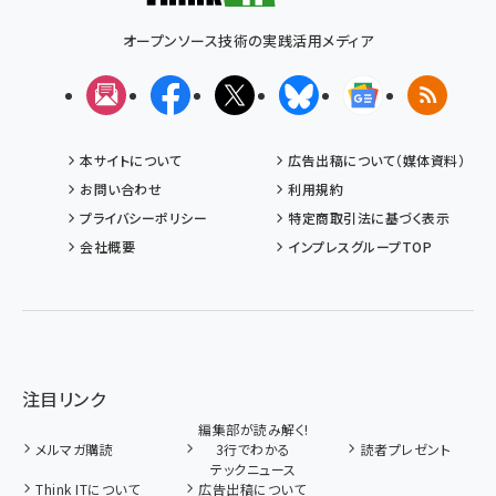
オープンソース技術の実践活用メディア
メルマガ
Facebook
X(エックス)
Bluesky
Googleニュ
RSS
本サイトについて
広告出稿について（媒体資料）
お問い合わせ
利用規約
プライバシーポリシー
特定商取引法に基づく表示
会社概要
インプレスグループTOP
注目リンク
編集部が読み解く!
メルマガ購読
3行でわかる
読者プレゼント
テックニュース
Think ITについて
広告出稿について