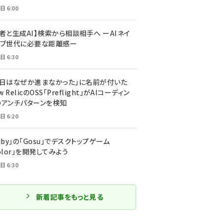
日 6:00
者と生成AI】検索から相談相手へ ーAIネイ
ィブ世代に必要な距離感ー
日 6:30
今日はなぜか進まなかった」に名前が付いた
New RelicのOSS「Preflight」がAIコーディン
のアンチパターンを検知
日 6:20
uby」の「Gosu」でデスクトップゲーム
olor」を開発してみよう
日 6:30
新着記事をもっと見る