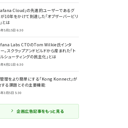
rafana Cloud」の先進的ユーザーであるグ
ーが10年をかけて到達した「オブザーバービリ
」とは
5年5月15日 6:30
afana Labs CTOのTom Wilkie氏インタ
ュー。スクラップアンドビルドから産まれた「ト
ブルシューティングの民主化」とは
5年4月21日 6:30
I管理をより簡単にする「Kong Konnect」が
決する課題とその主要機能
5年3月5日 5:30
企画広告記事をもっと見る