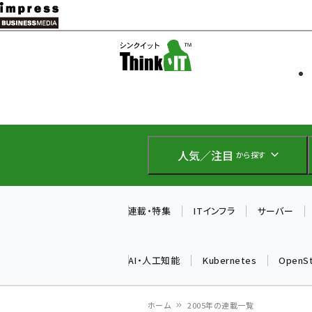
メ
イ
ソフト開発
Think IT
ン
企業IT
コ
製品導入
ン
Web担当者
EC担当者
テ
IoT・AI
ン
DCクラウド
人気／注目
から探す
研究・調査
ツ
エネルギー
に
ドローン
移
連載・特集
ITインフラ
サーバー
教育講座
動
AI・人工知能
Kubernetes
OpenS
ホーム
2005年の連載一覧