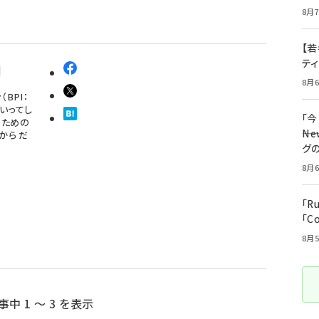
8月7
【若
テ
I
8月6
BPI：
単にいってし
「
るための
――
から だ
グ
8月6
「R
「C
8月5
事中 1 ～ 3 を表示