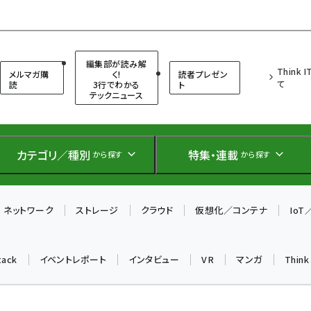
（シンクイット）
編集部が読み解
Think 
メルマガ購
く!
読者プレゼン
て
読
3行でわかる
ト
テックニュース
カテゴリ／種別
特集・連載
から探す
から探す
ネットワーク
ストレージ
クラウド
仮想化／コンテナ
Io
tack
イベントレポート
インタビュー
VR
マンガ
Thin