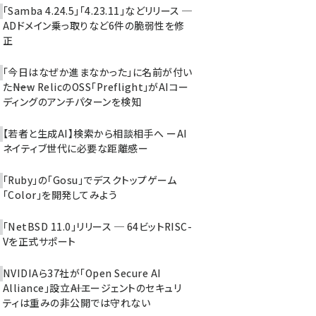
「Samba 4.24.5」「4.23.11」などリリース ─
ADドメイン乗っ取りなど6件の脆弱性を修
正
「今日はなぜか進まなかった」に名前が付い
た――New RelicのOSS「Preflight」がAIコー
ディングのアンチパターンを検知
【若者と生成AI】検索から相談相手へ ーAI
ネイティブ世代に必要な距離感ー
「Ruby」の「Gosu」でデスクトップゲーム
「Color」を開発してみよう
「NetBSD 11.0」リリース ─ 64ビットRISC-
Vを正式サポート
NVIDIAら37社が「Open Secure AI
Alliance」設立――AIエージェントのセキュリ
ティは重みの非公開では守れない