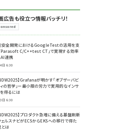
画広告も役立つ情報バッチリ！
ponsored
安全開発におけるGoogleTestの活用を支
「Parasoft C/C++test CT」で実現する効率
AI連携
4日 6:30
NDW2025】Grafanaが明かす「オブザーバビ
ティの哲学」ー最小限の労力で実用的なインサ
トを得るには
3日 6:30
CNDW2025】プロダクト急増に備える基盤刷新
ウェルスナビがECSからEKSへの移行で得た
見とは