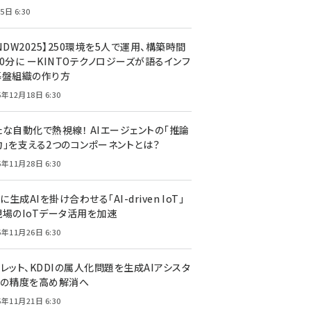
5日 6:30
NDW2025】250環境を5人で運用、構築時間
0分に ーKINTOテクノロジーズが語るインフ
基盤組織の作り方
5年12月18日 6:30
たな自動化で熱視線！ AIエージェントの「推論
力」を支える2つのコンポーネントとは？
5年11月28日 6:30
Tに生成AIを掛け合わせる「AI-driven IoT」
現場のIoTデータ活用を加速
5年11月26日 6:30
レット、KDDIの属人化問題を生成AIアシスタ
トの精度を高め解消へ
5年11月21日 6:30