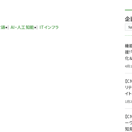
企
言語
AI・人工知能
ITインフラ
S
機能
援!
化＆
4月1
【C
リ
イ
1月2
【
ー
知