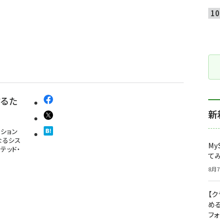
するた
新
ーション
は単なるシス
My
テッド・
て
8月7
【
め
フ