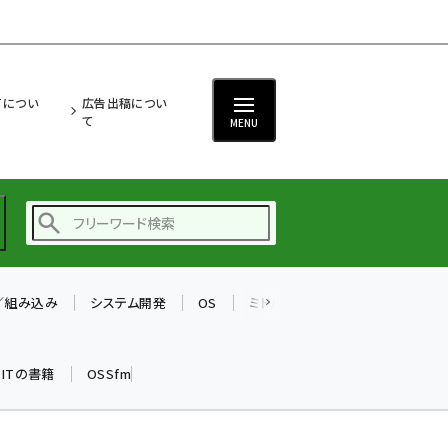
ITについ
広告出稿につい
て
MENU
T／組み込み
システム開発
OS
ミドルウェア
データベース
ai (2508)
加藤銘のチーム貢献～
k ITの書籍
OSSfm
仲間と築いた勝利の絆～
(2329)
iot女子会 (2295)