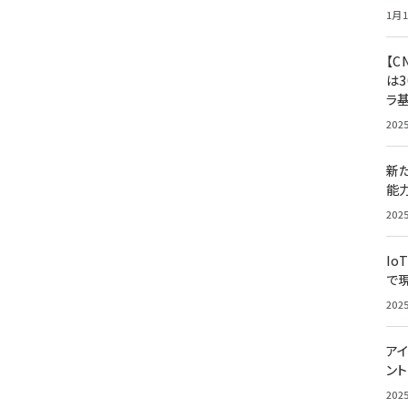
1月1
【C
は3
ラ
202
新
能
202
Io
で
202
アイ
ン
202