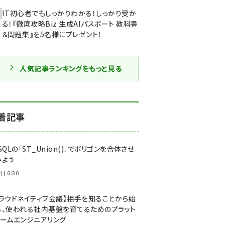
IT初心者でもしっかりわかる！しっかり受か
る！『徹底攻略Biz 生成AIパスポート 教科書
＆問題集』を5名様にプレゼント！
人気記事ランキングをもっと見る
着記事
SQLの「ST_Union()」でポリゴンを合体させ
みよう
日 6:30
クラウドネイティブ会議】相手を知ることから始
る、使われる社内基盤を育てるためのプラット
ォームエンジニアリング