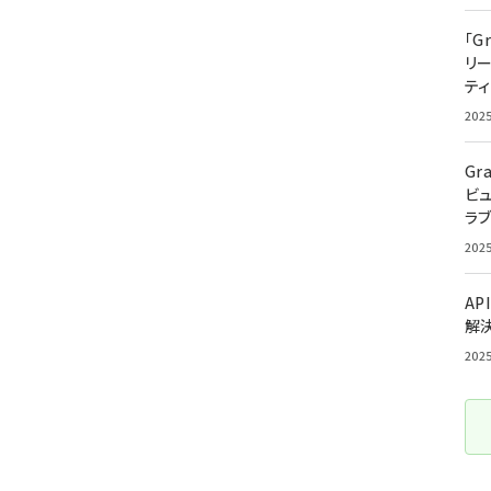
「G
リ
ティ
202
Gr
ビ
ラ
202
AP
解
202