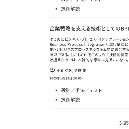
技術解説
企業戦略を支える技術としてのBP
はじめにビジネス・プロセス・インテグレーション（
Business Process Integration）とは、簡
まうとビジネスプロセスをシステム的に統合す
技術である。しかしBPIをこのように技術的側面
け捉えたのでは、本質的な意味は見えてこない。
小倉 弘敬
,
佐藤 泉
2005年10月3日 20:00
設計／手法／テスト
技術解説
3 記