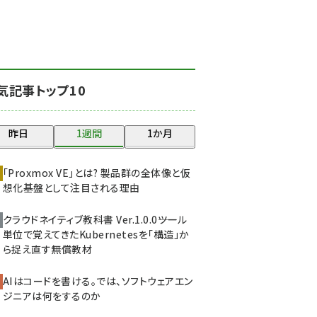
北海道をのんびり旅する
晴山佳須夫のヒント集！
(2050)
drupal (1966)
気記事トップ10
genai (1494)
abc123 (1371)
昨日
1週間
1か月
ai crunch (1365)
「Proxmox VE」とは? 製品群の全体像と仮
想化基盤として注目される理由
クラウドネイティブ教科書 Ver.1.0.0――ツール
単位で覚えてきたKubernetesを「構造」か
ら捉え直す無償教材
AIはコードを書ける。では、ソフトウェアエン
ジニアは何をするのか