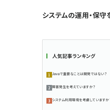
パ
システムの運用・保守
ン
く
ず
人気記事ランキング
Javaで重要なことは開発ではない？
障害発生を考えていますか？
システム利用環境を考慮していますか