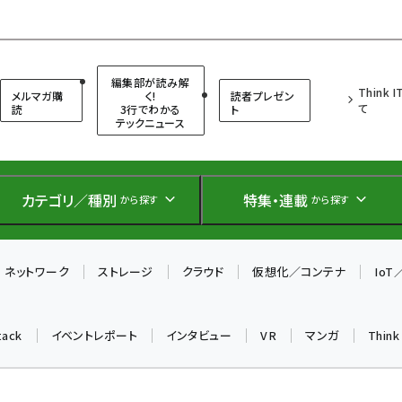
（シンクイット）
編集部が読み解
Think 
メルマガ購
く!
読者プレゼン
て
読
3行でわかる
ト
テックニュース
カテゴリ／種別
特集・連載
から探す
から探す
ネットワーク
ストレージ
クラウド
仮想化／コンテナ
Io
tack
イベントレポート
インタビュー
VR
マンガ
Thin