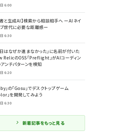
日 6:00
者と生成AI】検索から相談相手へ ーAIネイ
ィブ世代に必要な距離感ー
日 6:30
今日はなぜか進まなかった」に名前が付いた
New RelicのOSS「Preflight」がAIコーディン
のアンチパターンを検知
日 6:20
uby」の「Gosu」でデスクトップゲーム
olor」を開発してみよう
日 6:30
新着記事をもっと見る