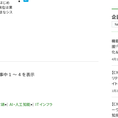
。はじめ
現在は業
ざまなシス
企
S
機能
援!
化＆
4月1
【C
事中 1 ～ 4 を表示
リ
イ
1月2
【
言語
AI・人工知能
ITインフラ
ー
知