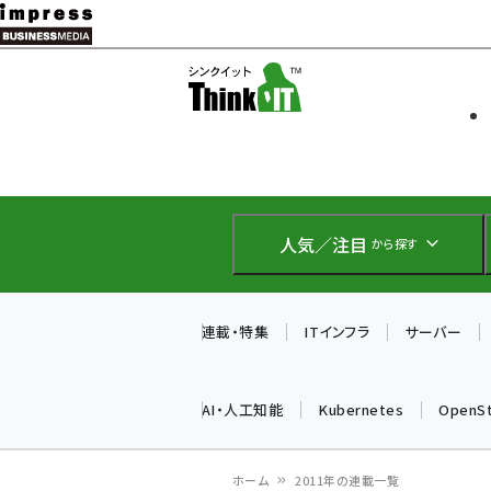
メ
イ
ソフト開発
Think IT
ン
企業IT
コ
製品導入
ン
Web担当者
EC担当者
テ
IoT・AI
ン
DCクラウド
人気／注目
から探す
研究・調査
ツ
エネルギー
に
ドローン
移
連載・特集
ITインフラ
サーバー
教育講座
動
AI・人工知能
Kubernetes
OpenS
ホーム
2011年の連載一覧