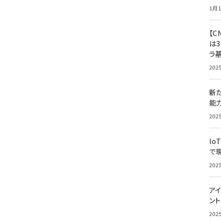
1月1
【C
は3
ラ
202
新
能
202
Io
で
202
アイ
ン
202