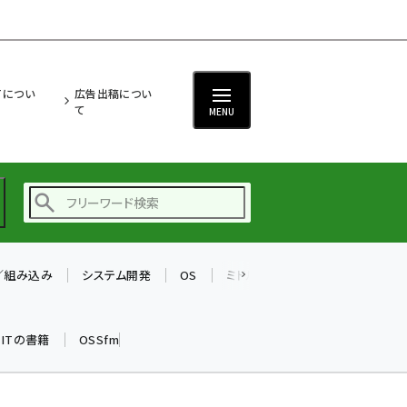
ITについ
広告出稿につい
て
MENU
T／組み込み
システム開発
OS
ミドルウェア
データベース
ai (2508)
加藤銘のチーム貢献～
k ITの書籍
OSSfm
仲間と築いた勝利の絆～
(2329)
iot女子会 (2295)