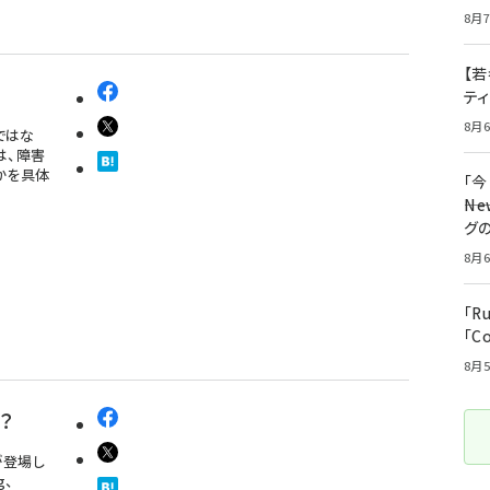
8月7
【若
テ
8月6
ではな
は、障害
かを具体
「
――
グ
8月6
「R
「C
8月5
？
が登場し
g、