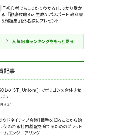
IT初心者でもしっかりわかる！しっかり受か
る！『徹底攻略Biz 生成AIパスポート 教科書
＆問題集』を5名様にプレゼント！
人気記事ランキングをもっと見る
着記事
SQLの「ST_Union()」でポリゴンを合体させ
みよう
日 6:30
クラウドネイティブ会議】相手を知ることから始
る、使われる社内基盤を育てるためのプラット
ォームエンジニアリング