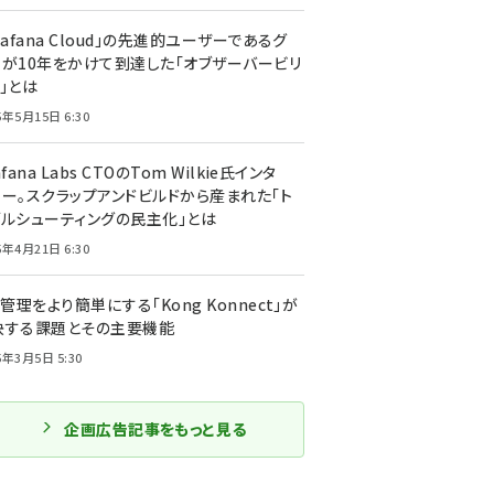
rafana Cloud」の先進的ユーザーであるグ
ーが10年をかけて到達した「オブザーバービリ
」とは
5年5月15日 6:30
afana Labs CTOのTom Wilkie氏インタ
ュー。スクラップアンドビルドから産まれた「ト
ブルシューティングの民主化」とは
5年4月21日 6:30
I管理をより簡単にする「Kong Konnect」が
決する課題とその主要機能
5年3月5日 5:30
企画広告記事をもっと見る