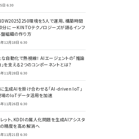
5日 6:30
NDW2025】250環境を5人で運用、構築時間
0分に ーKINTOテクノロジーズが語るインフ
基盤組織の作り方
5年12月18日 6:30
たな自動化で熱視線！ AIエージェントの「推論
力」を支える2つのコンポーネントとは？
5年11月28日 6:30
Tに生成AIを掛け合わせる「AI-driven IoT」
現場のIoTデータ活用を加速
5年11月26日 6:30
レット、KDDIの属人化問題を生成AIアシスタ
トの精度を高め解消へ
5年11月21日 6:30