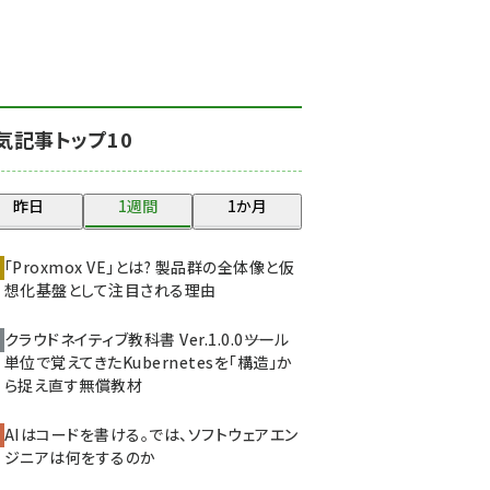
北海道をのんびり旅する
晴山佳須夫のヒント集！
(2050)
drupal (1966)
気記事トップ10
genai (1494)
abc123 (1371)
昨日
1週間
1か月
ai crunch (1365)
「Proxmox VE」とは? 製品群の全体像と仮
想化基盤として注目される理由
クラウドネイティブ教科書 Ver.1.0.0――ツール
単位で覚えてきたKubernetesを「構造」か
ら捉え直す無償教材
AIはコードを書ける。では、ソフトウェアエン
ジニアは何をするのか