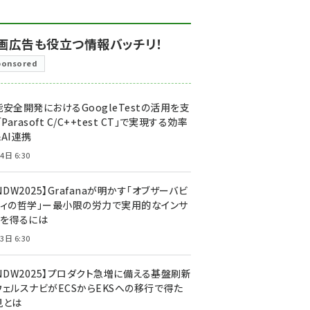
画広告も役立つ情報バッチリ！
ponsored
安全開発におけるGoogleTestの活用を支
「Parasoft C/C++test CT」で実現する効率
AI連携
4日 6:30
NDW2025】Grafanaが明かす「オブザーバビ
ティの哲学」ー最小限の労力で実用的なインサ
トを得るには
3日 6:30
CNDW2025】プロダクト急増に備える基盤刷新
ウェルスナビがECSからEKSへの移行で得た
見とは