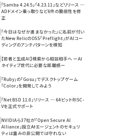
「Samba 4.24.5」「4.23.11」などリリース ─
ADドメイン乗っ取りなど6件の脆弱性を修
正
「今日はなぜか進まなかった」に名前が付い
た――New RelicのOSS「Preflight」がAIコー
ディングのアンチパターンを検知
【若者と生成AI】検索から相談相手へ ーAI
ネイティブ世代に必要な距離感ー
「Ruby」の「Gosu」でデスクトップゲーム
「Color」を開発してみよう
「NetBSD 11.0」リリース ─ 64ビットRISC-
Vを正式サポート
NVIDIAら37社が「Open Secure AI
Alliance」設立――AIエージェントのセキュリ
ティは重みの非公開では守れない