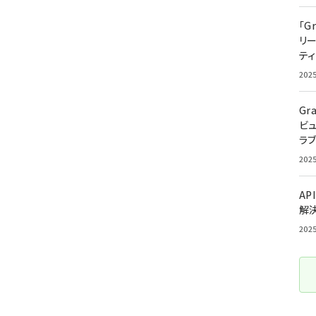
「G
リ
ティ
202
Gr
ビ
ラ
202
AP
解
202