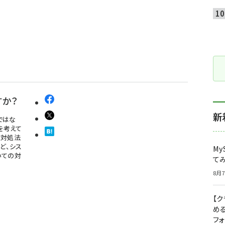
すか？
新
ではな
を考えて
と対処法
ど、シス
My
いての対
て
8月7
【
め
フ