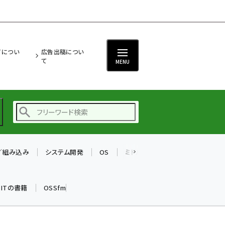
ITについ
広告出稿につい
て
MENU
T／組み込み
システム開発
OS
ミドルウェア
データベース
ai (2480)
加藤銘のチーム貢献～
k ITの書籍
OSSfm
仲間と築いた勝利の絆～
(2304)
iot女子会 (2263)