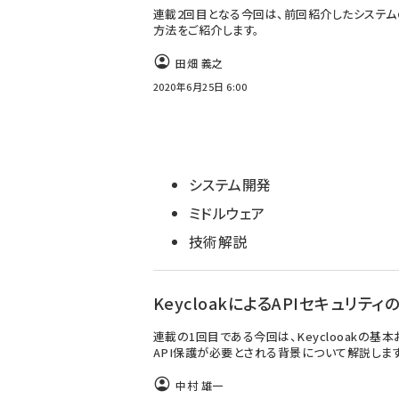
連載2回目となる今回は、前回紹介したシステ
方法をご紹介します。
田畑 義之
2020年6月25日 6:00
システム開発
ミドルウェア
技術解説
KeycloakによるAPIセキュリティ
連載の1回目である今回は、Keyclooakの基本
API保護が必要とされる背景について解説します
中村 雄一