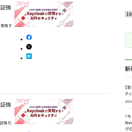
認証強
を実現す
新
【若
テ
8月6
認証強
「
――
認証強化
グ