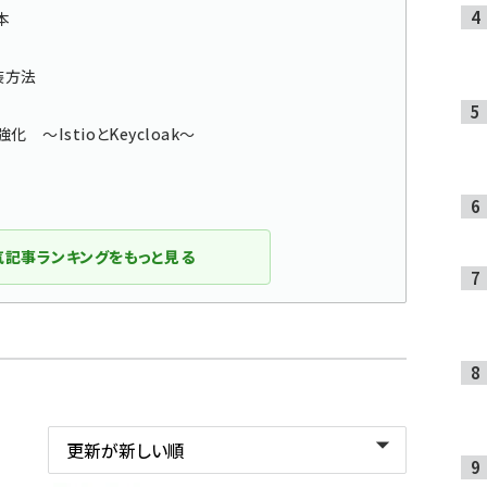
本
装方法
～IstioとKeycloak～
気記事ランキングをもっと見る