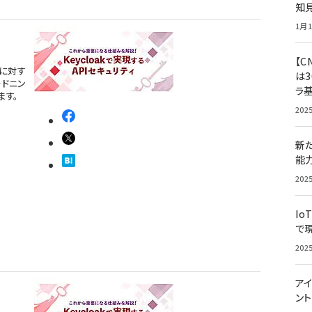
知
1月1
【C
に対す
は3
ードニン
ラ
ます。
202
新
能
202
Io
で
202
アイ
ン