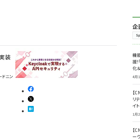
企
S
機能
の実装
援!
化＆
ードニン
4月1
【C
リ
イ
1月2
【
ー