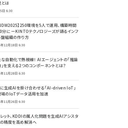
見とは
5日 6:30
NDW2025】250環境を5人で運用、構築時間
0分に ーKINTOテクノロジーズが語るインフ
基盤組織の作り方
5年12月18日 6:30
たな自動化で熱視線！ AIエージェントの「推論
力」を支える2つのコンポーネントとは？
5年11月28日 6:30
Tに生成AIを掛け合わせる「AI-driven IoT」
現場のIoTデータ活用を加速
5年11月26日 6:30
レット、KDDIの属人化問題を生成AIアシスタ
トの精度を高め解消へ