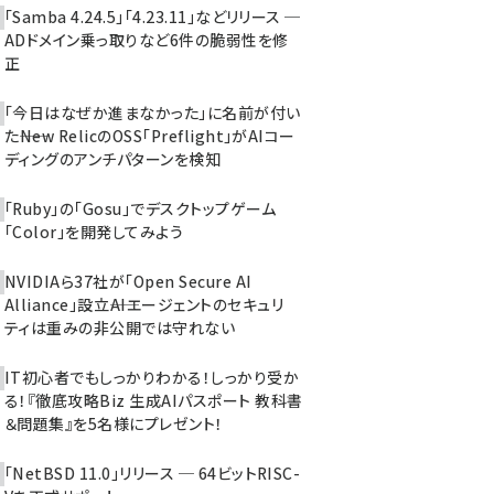
「Samba 4.24.5」「4.23.11」などリリース ─
ADドメイン乗っ取りなど6件の脆弱性を修
正
「今日はなぜか進まなかった」に名前が付い
た――New RelicのOSS「Preflight」がAIコー
ディングのアンチパターンを検知
「Ruby」の「Gosu」でデスクトップゲーム
「Color」を開発してみよう
NVIDIAら37社が「Open Secure AI
Alliance」設立――AIエージェントのセキュリ
ティは重みの非公開では守れない
IT初心者でもしっかりわかる！しっかり受か
る！『徹底攻略Biz 生成AIパスポート 教科書
＆問題集』を5名様にプレゼント！
「NetBSD 11.0」リリース ─ 64ビットRISC-