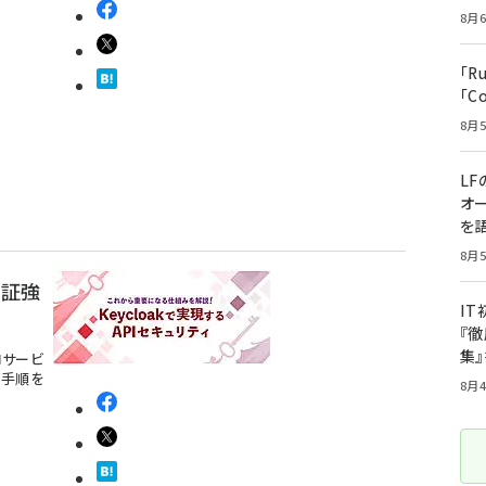
8月6
「R
「C
8月5
LF
オ
を語
8月5
認証強
I
『徹
集
ロサービ
る手順を
8月4