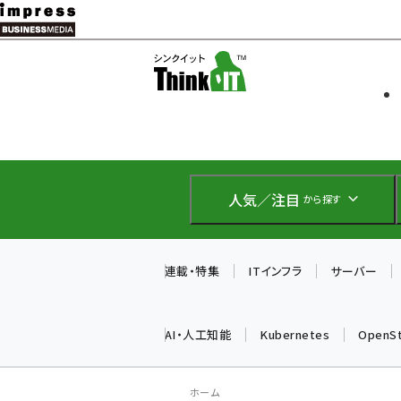
メ
イ
ソフト開発
Think IT
ン
企業IT
コ
製品導入
ン
Web担当者
EC担当者
テ
IoT・AI
ン
DCクラウド
人気／注目
から探す
研究・調査
ツ
エネルギー
に
ドローン
移
連載・特集
ITインフラ
サーバー
教育講座
動
AI・人工知能
Kubernetes
OpenS
ホーム