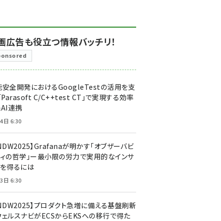
画広告も役立つ情報バッチリ！
ponsored
安全開発におけるGoogleTestの活用を支
「Parasoft C/C++test CT」で実現する効率
AI連携
4日 6:30
NDW2025】Grafanaが明かす「オブザーバビ
ティの哲学」ー最小限の労力で実用的なインサ
トを得るには
3日 6:30
CNDW2025】プロダクト急増に備える基盤刷新
ウェルスナビがECSからEKSへの移行で得た