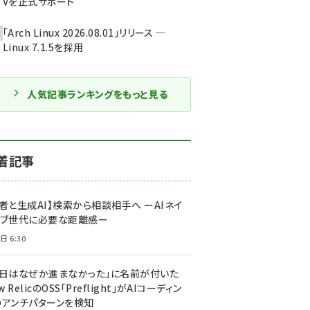
Vを正式サポート
「Arch Linux 2026.08.01」リリース ─
Linux 7.1.5を採用
人気記事ランキングをもっと見る
着記事
者と生成AI】検索から相談相手へ ーAIネイ
ィブ世代に必要な距離感ー
日 6:30
今日はなぜか進まなかった」に名前が付いた
New RelicのOSS「Preflight」がAIコーディン
のアンチパターンを検知