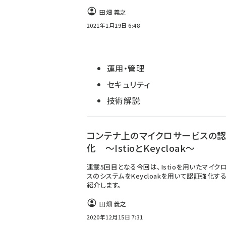
田畑 義之
2021年1月19日 6:48
運用・管理
セキュリティ
技術解説
コンテナ上のマイクロサービスの
化 ～IstioとKeycloak～
連載5回目となる今回は、Istioを用いたマイク
スのシステムをKeycloakを用いて認証強化す
紹介します。
田畑 義之
2020年12月15日 7:31