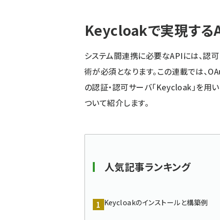
パ
Keycloakで実現する
ン
く
システム間連携に必要なAPIには、認可
ず
術が必須となります。この連載では、OAut
の認証・認可サーバ「Keycloak」を用
ついて紹介します。
人気記事ランキング
Keycloakのインストールと構築例