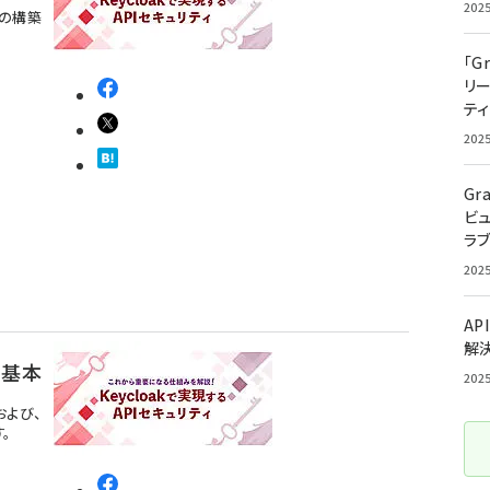
202
ムの構築
「G
リ
ティ
202
Gr
ビ
ラ
202
AP
解
の基本
202
および、
。