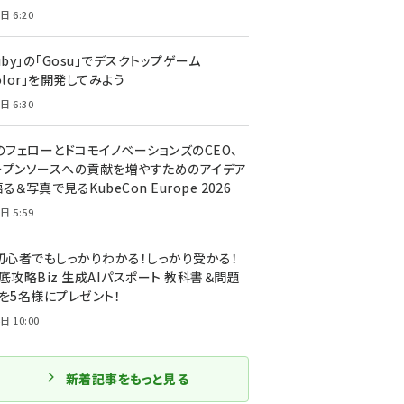
日 6:20
uby」の「Gosu」でデスクトップゲーム
olor」を開発してみよう
日 6:30
のフェローとドコモイノベーションズのCEO、
ープンソースへの貢献を増やすためのアイデア
る＆写真で見るKubeCon Europe 2026
日 5:59
T初心者でもしっかりわかる！しっかり受かる！
底攻略Biz 生成AIパスポート 教科書＆問題
』を5名様にプレゼント！
日 10:00
新着記事をもっと見る