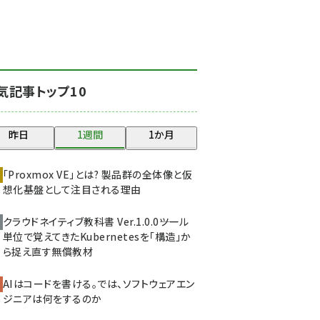
北海道をのんびり旅する
晴山佳須夫のヒント集！
(2017)
drupal (1940)
気記事トップ10
genai (1473)
ai crunch (1347)
昨日
1週間
1か月
abc123 (1346)
「Proxmox VE」とは? 製品群の全体像と仮
想化基盤として注目される理由
クラウドネイティブ教科書 Ver.1.0.0――ツール
単位で覚えてきたKubernetesを「構造」か
ら捉え直す無償教材
AIはコードを書ける。では、ソフトウェアエン
ジニアは何をするのか