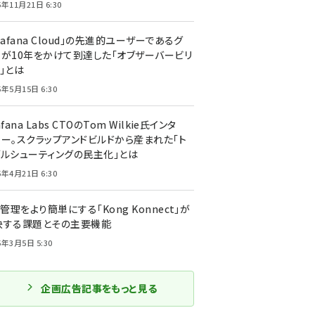
5年11月21日 6:30
rafana Cloud」の先進的ユーザーであるグ
ーが10年をかけて到達した「オブザーバービリ
」とは
5年5月15日 6:30
afana Labs CTOのTom Wilkie氏インタ
ュー。スクラップアンドビルドから産まれた「ト
ブルシューティングの民主化」とは
5年4月21日 6:30
I管理をより簡単にする「Kong Konnect」が
決する課題とその主要機能
5年3月5日 5:30
企画広告記事をもっと見る