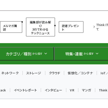
（シンクイット）
編集部が読み解
Think 
メルマガ購
く!
読者プレゼン
て
読
3行でわかる
ト
テックニュース
カテゴリ／種別
特集・連載
から探す
から探す
ネットワーク
ストレージ
クラウド
仮想化／コンテナ
Io
tack
イベントレポート
インタビュー
VR
マンガ
Thin