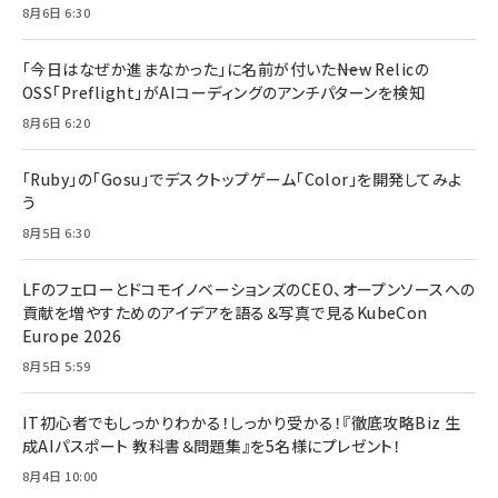
8月6日 6:30
「今日はなぜか進まなかった」に名前が付いた――New Relicの
OSS「Preflight」がAIコーディングのアンチパターンを検知
8月6日 6:20
「Ruby」の「Gosu」でデスクトップゲーム「Color」を開発してみよ
う
8月5日 6:30
LFのフェローとドコモイノベーションズのCEO、オープンソースへの
貢献を増やすためのアイデアを語る＆写真で見るKubeCon
Europe 2026
8月5日 5:59
IT初心者でもしっかりわかる！しっかり受かる！『徹底攻略Biz 生
成AIパスポート 教科書＆問題集』を5名様にプレゼント！
8月4日 10:00