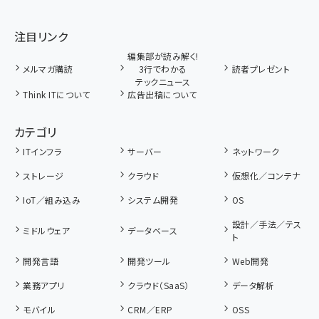
注目リンク
編集部が読み解く!
メルマガ購読
3行でわかる
読者プレゼント
テックニュース
Think ITについて
広告出稿について
カテゴリ
ITインフラ
サーバー
ネットワーク
ストレージ
クラウド
仮想化／コンテナ
IoT／組み込み
システム開発
OS
設計／手法／テス
ミドルウェア
データベース
ト
開発言語
開発ツール
Web開発
業務アプリ
クラウド（SaaS）
データ解析
モバイル
CRM／ERP
OSS