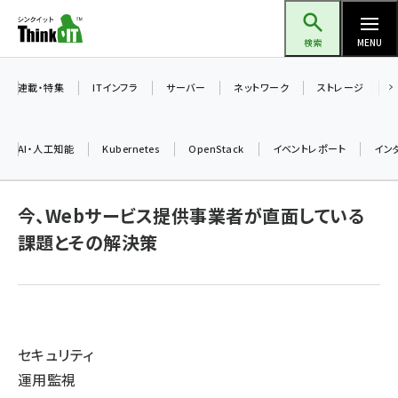
メ
Think IT（シンクイット）
イ
検索
MENU
ン
コ
連載・特集
ITインフラ
サーバー
ネットワーク
ストレージ
ン
テ
AI・人工知能
Kubernetes
OpenStack
イベントレポート
イン
ン
ツ
ai (2480)
に
今、Webサービス提供事業者が直面している
加藤銘のチーム貢献～仲間と築いた勝利の絆～ (2304)
移
課題とその解決策
動
iot女子会 (2263)
北海道をのんびり旅する晴山佳須夫のヒント集！ (2017)
drupal (1940)
セキュリティ
genai (1473)
運用監視
ai crunch (1347)