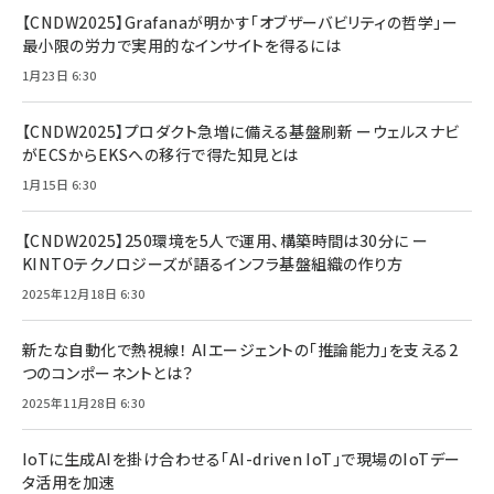
【CNDW2025】Grafanaが明かす「オブザーバビリティの哲学」ー
最小限の労力で実用的なインサイトを得るには
1月23日 6:30
【CNDW2025】プロダクト急増に備える基盤刷新 ーウェルスナビ
がECSからEKSへの移行で得た知見とは
1月15日 6:30
【CNDW2025】250環境を5人で運用、構築時間は30分に ー
KINTOテクノロジーズが語るインフラ基盤組織の作り方
2025年12月18日 6:30
新たな自動化で熱視線！ AIエージェントの「推論能力」を支える2
つのコンポーネントとは？
2025年11月28日 6:30
IoTに生成AIを掛け合わせる「AI-driven IoT」で現場のIoTデー
タ活用を加速