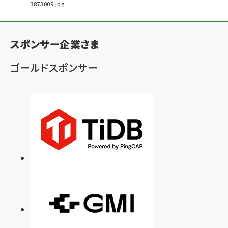
3873009.jpg
パ
ン
スポンサー企業さま
く
ず
ゴールドスポンサー