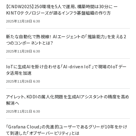
【CNDW2025】250環境を5人で運用、構築時間は30分に ー
KINTOテクノロジーズが語るインフラ基盤組織の作り方
2025年12月18日 6:30
新たな自動化で熱視線！ AIエージェントの「推論能力」を支える2
つのコンポーネントとは？
2025年11月28日 6:30
IoTに生成AIを掛け合わせる「AI-driven IoT」で現場のIoTデー
タ活用を加速
2025年11月26日 6:30
アイレット、KDDIの属人化問題を生成AIアシスタントの精度を高め
解消へ
2025年11月21日 6:30
「Grafana Cloud」の先進的ユーザーであるグリーが10年をかけ
て到達した「オブザーバービリティ」とは