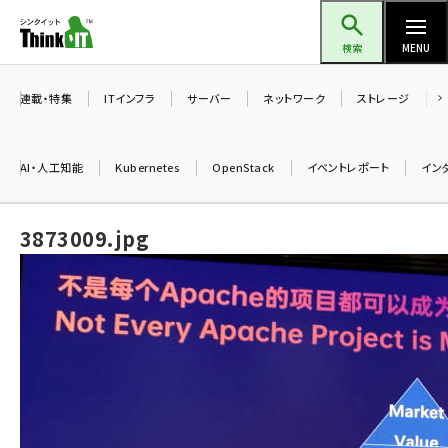
メ
Think IT（シンクイット）
イ
検索
MENU
ン
コ
連載・特集
ITインフラ
サーバー
ネットワーク
ストレージ
ン
テ
AI・人工知能
Kubernetes
OpenStack
イベントレポート
イン
ン
ツ
ai (2529)
3873009.jpg
に
加藤銘のチーム貢献～仲間と築いた勝利の絆～ (2363)
移
動
iot女子会 (2312)
北海道をのんびり旅する晴山佳須夫のヒント集！ (2078)
drupal (1991)
genai (1517)
abc123 (1390)