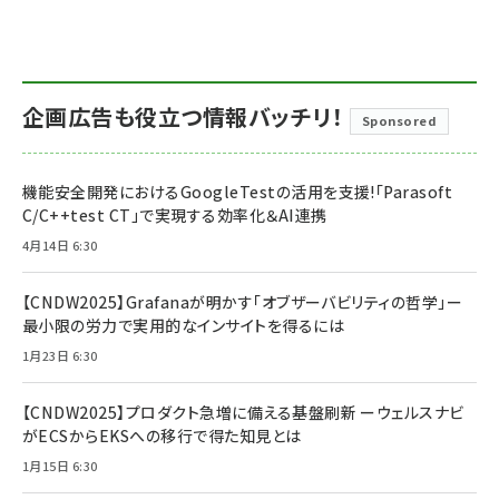
企画広告も役立つ情報バッチリ！
Sponsored
機能安全開発におけるGoogleTestの活用を支援!「Parasoft
C/C++test CT」で実現する効率化＆AI連携
4月14日 6:30
【CNDW2025】Grafanaが明かす「オブザーバビリティの哲学」ー
最小限の労力で実用的なインサイトを得るには
1月23日 6:30
【CNDW2025】プロダクト急増に備える基盤刷新 ーウェルスナビ
がECSからEKSへの移行で得た知見とは
1月15日 6:30