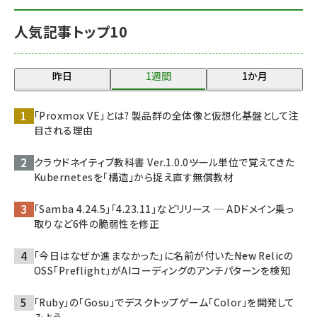
人気記事トップ10
昨日
1週間
1か月
「Proxmox VE」とは? 製品群の全体像と仮想化基盤として注
目される理由
クラウドネイティブ教科書 Ver.1.0.0――ツール単位で覚えてきた
Kubernetesを「構造」から捉え直す無償教材
「Samba 4.24.5」「4.23.11」などリリース ─ ADドメイン乗っ
取りなど6件の脆弱性を修正
「今日はなぜか進まなかった」に名前が付いた――New Relicの
OSS「Preflight」がAIコーディングのアンチパターンを検知
「Ruby」の「Gosu」でデスクトップゲーム「Color」を開発して