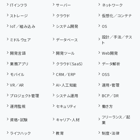
ITインフラ
サーバー
ネットワーク
ストレージ
クラウド
仮想化／コンテナ
IoT／組み込み
システム開発
OS
設計／手法／テス
ミドルウェア
データベース
ト
開発言語
開発ツール
Web開発
業務アプリ
クラウド（SaaS）
データ解析
モバイル
CRM／ERP
OSS
VR／AR
AI・人工知能
運用・管理
プロジェクト管理
システム運用
BCP／DR
運用監視
セキュリティ
働き方
フリーランス／起
資格・試験
キャリア・人材
業
ライフハック
教育
制度・法律