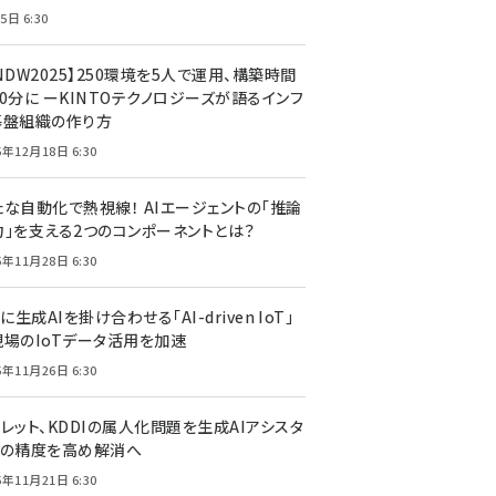
5日 6:30
NDW2025】250環境を5人で運用、構築時間
0分に ーKINTOテクノロジーズが語るインフ
基盤組織の作り方
5年12月18日 6:30
たな自動化で熱視線！ AIエージェントの「推論
力」を支える2つのコンポーネントとは？
5年11月28日 6:30
Tに生成AIを掛け合わせる「AI-driven IoT」
現場のIoTデータ活用を加速
5年11月26日 6:30
レット、KDDIの属人化問題を生成AIアシスタ
トの精度を高め解消へ
5年11月21日 6:30