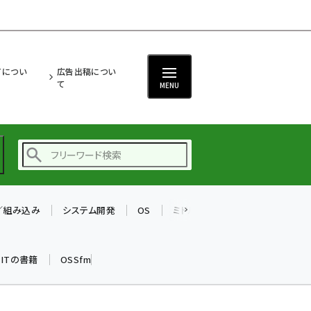
ITについ
広告出稿につい
て
MENU
T／組み込み
システム開発
OS
ミドルウェア
データベース
ai (2497)
加藤銘のチーム貢献～
k ITの書籍
OSSfm
仲間と築いた勝利の絆～
(2315)
iot女子会 (2281)