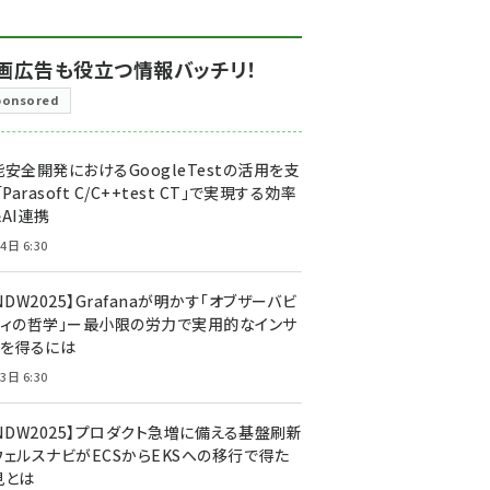
画広告も役立つ情報バッチリ！
ponsored
安全開発におけるGoogleTestの活用を支
「Parasoft C/C++test CT」で実現する効率
AI連携
4日 6:30
NDW2025】Grafanaが明かす「オブザーバビ
ティの哲学」ー最小限の労力で実用的なインサ
トを得るには
3日 6:30
CNDW2025】プロダクト急増に備える基盤刷新
ウェルスナビがECSからEKSへの移行で得た
見とは