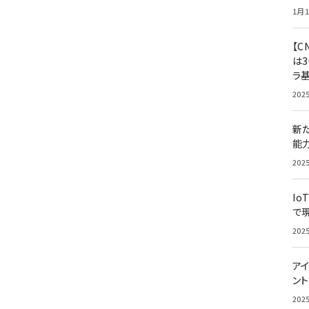
1月1
【C
は3
ラ
202
新
能
202
Io
で
202
アイ
ン
202