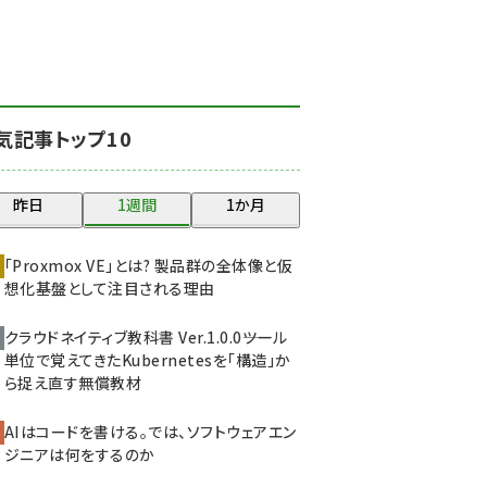
北海道をのんびり旅する
晴山佳須夫のヒント集！
(2037)
drupal (1956)
気記事トップ10
genai (1484)
abc123 (1360)
昨日
1週間
1か月
ai crunch (1355)
「Proxmox VE」とは? 製品群の全体像と仮
想化基盤として注目される理由
クラウドネイティブ教科書 Ver.1.0.0――ツール
単位で覚えてきたKubernetesを「構造」か
ら捉え直す無償教材
AIはコードを書ける。では、ソフトウェアエン
ジニアは何をするのか