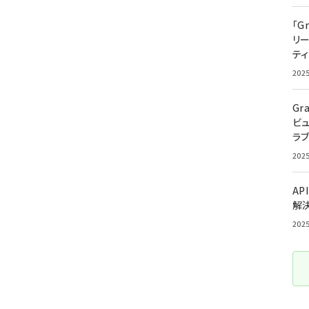
「G
リ
ティ
202
Gr
ビ
ラ
202
AP
解
202