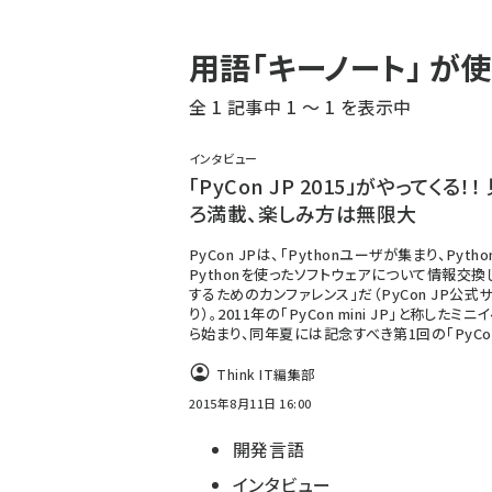
パ
用語「キーノート」 
ン
全 1 記事中 1 ～ 1 を表示中
く
ず
インタビュー
「PyCon JP 2015」がやってくる！！
ろ満載、楽しみ方は無限大
PyCon JPは、「Pythonユーザが集まり、Pytho
Pythonを使ったソフトウェアについて情報交換
するためのカンファレンス」だ（PyCon JP公式
り）。2011年の「PyCon mini JP」と称したミ
ら始まり、同年夏には記念すべき第1回の「PyCo
Think IT編集部
2015年8月11日 16:00
開発言語
インタビュー