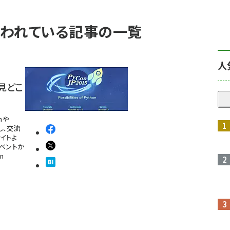
が使われている記事の一覧
人
 見どこ
nや
し、交流
サイトよ
ニイベントか
n