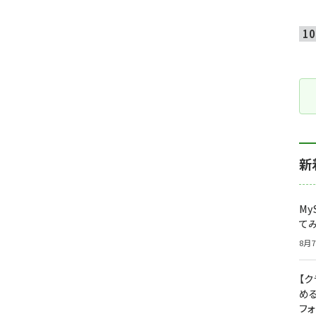
新
My
て
8月7
【
め
フ