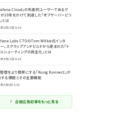
rafana Cloud」の先進的ユーザーであるグ
ーが10年をかけて到達した「オブザーバービリ
」とは
5年5月15日 6:30
afana Labs CTOのTom Wilkie氏インタ
ュー。スクラップアンドビルドから産まれた「ト
ブルシューティングの民主化」とは
5年4月21日 6:30
I管理をより簡単にする「Kong Konnect」が
決する課題とその主要機能
5年3月5日 5:30
企画広告記事をもっと見る