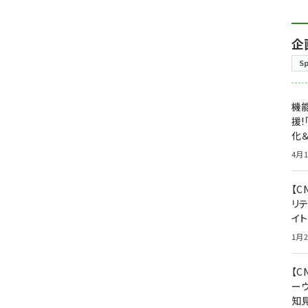
企
S
機能
援!
化＆
4月1
【C
リ
イ
1月2
【
ー
知