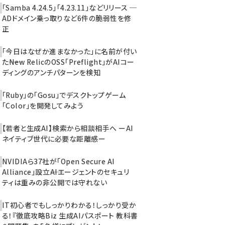
「Samba 4.24.5」「4.23.11」などリリース ─
ADドメイン乗っ取りなど6件の脆弱性を修
正
「今日はなぜか進まなかった」に名前が付い
た――New RelicのOSS「Preflight」がAIコー
ディングのアンチパターンを検知
「Ruby」の「Gosu」でデスクトップゲーム
「Color」を開発してみよう
【若者と生成AI】検索から相談相手へ ーAI
ネイティブ世代に必要な距離感ー
NVIDIAら37社が「Open Secure AI
Alliance」設立――AIエージェントのセキュリ
ティは重みの非公開では守れない
IT初心者でもしっかりわかる！しっかり受か
る！『徹底攻略Biz 生成AIパスポート 教科書