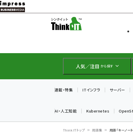
メ
イ
ソフト開発
Think IT
ン
企業IT
コ
製品導入
ン
Web担当者
EC担当者
テ
IoT・AI
ン
DCクラウド
人気／注目
から探す
研究・調査
ツ
エネルギー
に
ドローン
移
連載・特集
ITインフラ
サーバー
教育講座
動
AI・人工知能
Kubernetes
OpenS
Think ITトップ
用語集
用語「キーノー