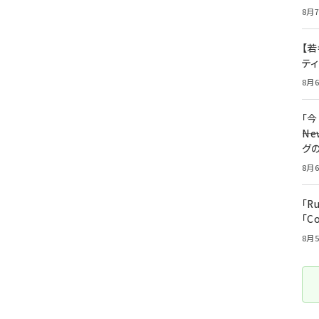
8月7
【若
テ
8月6
「
――
グ
8月6
「R
「C
8月5