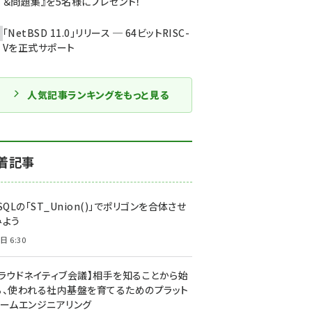
＆問題集』を5名様にプレゼント！
「NetBSD 11.0」リリース ─ 64ビットRISC-
Vを正式サポート
人気記事ランキングをもっと見る
着記事
SQLの「ST_Union()」でポリゴンを合体させ
みよう
日 6:30
クラウドネイティブ会議】相手を知ることから始
る、使われる社内基盤を育てるためのプラット
ォームエンジニアリング