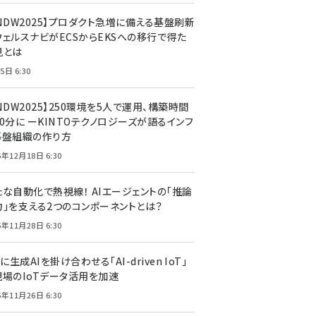
CNDW2025】プロダクト急増に備える基盤刷新
ウェルスナビがECSからEKSへの移行で得た
見とは
5日 6:30
NDW2025】250環境を5人で運用、構築時間
0分に ーKINTOテクノロジーズが語るインフ
基盤組織の作り方
5年12月18日 6:30
たな自動化で熱視線！ AIエージェントの「推論
力」を支える2つのコンポーネントとは？
5年11月28日 6:30
Tに生成AIを掛け合わせる「AI-driven IoT」
現場のIoTデータ活用を加速
5年11月26日 6:30