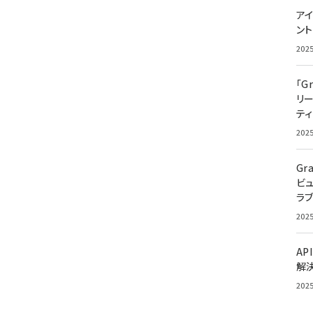
アイ
ン
202
「G
リ
ティ
202
Gr
ビ
ラ
202
AP
解
202