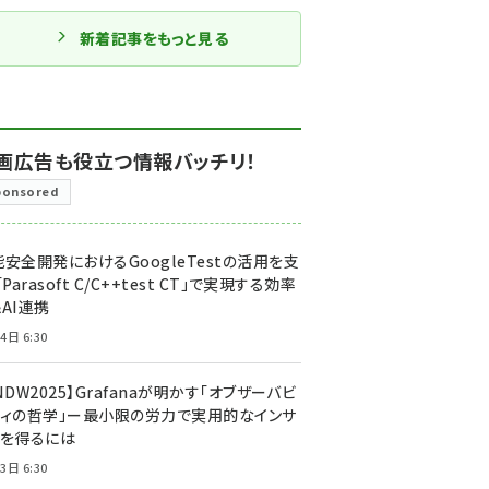
新着記事をもっと見る
画広告も役立つ情報バッチリ！
ponsored
安全開発におけるGoogleTestの活用を支
「Parasoft C/C++test CT」で実現する効率
AI連携
4日 6:30
NDW2025】Grafanaが明かす「オブザーバビ
ティの哲学」ー最小限の労力で実用的なインサ
トを得るには
3日 6:30