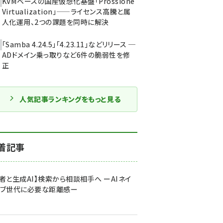
KVMベースの国産仮想化基盤「Prossione
Virtualization」——ライセンス高騰と属
人化運用、2つの課題を同時に解決
「Samba 4.24.5」「4.23.11」などリリース ─
ADドメイン乗っ取りなど6件の脆弱性を修
正
人気記事ランキングをもっと見る
着記事
者と生成AI】検索から相談相手へ ーAIネイ
ィブ世代に必要な距離感ー