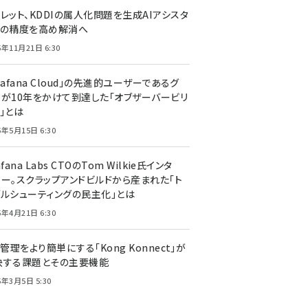
レット、KDDIの属人化問題を生成AIアシスタ
トの精度を高め解消へ
5年11月21日 6:30
rafana Cloud」の先進的ユーザーであるグ
ーが10年をかけて到達した「オブザーバービリ
」とは
5年5月15日 6:30
afana Labs CTOのTom Wilkie氏インタ
ュー。スクラップアンドビルドから産まれた「ト
ブルシューティングの民主化」とは
5年4月21日 6:30
I管理をより簡単にする「Kong Konnect」が
決する課題とその主要機能
5年3月5日 5:30