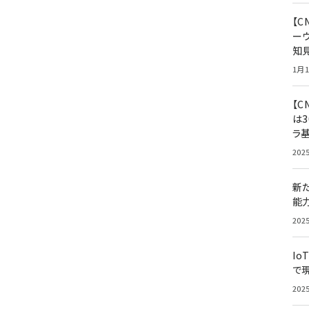
【
ー
知
1月1
【C
は3
ラ
202
新
能
202
Io
で
202