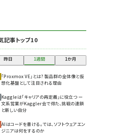
北海道をのんびり旅する
晴山佳須夫のヒント集！
(2000)
drupal (1921)
気記事トップ10
genai (1464)
ai crunch (1336)
昨日
1週間
1か月
abc123 (1334)
「Proxmox VE」とは? 製品群の全体像と仮
想化基盤として注目される理由
Kaggleは「キャリアの再定義」に役立つ ー
文系営業がKaggler会で得た、挑戦の連鎖
と新しい自分
AIはコードを書ける。では、ソフトウェアエン
ジニアは何をするのか