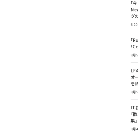
「
――
グ
6:20
「R
「C
8月5
LF
オ
を語
8月5
I
『徹
集
8月4