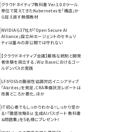
クラウドネイティブ教科書 Ver.1.0.0――ツール
単位で覚えてきたKubernetesを「構造」か
ら捉え直す無償教材
NVIDIAら37社が「Open Secure AI
Alliance」設立――AIエージェントのセキュリ
ティは重みの非公開では守れない
【クラウドネイティブ会議】厳格な統制と開発
者体験を両立する、Wiz Baseにおけるゴー
ルデンパスの実践
LFがOSSの脆弱性協調対応イニシアティブ
「Akrites」を発足、CRA準備状況レポートは
改善どころか悪化、ほか
IT初心者でもしっかりわかる！しっかり受か
る！『徹底攻略Biz 生成AIパスポート 教科書
＆問題集』を5名様にプレゼント！