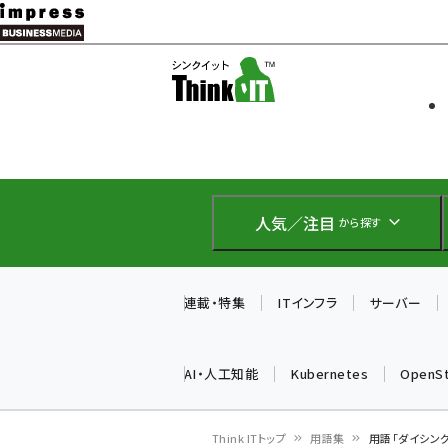
メ
イ
ソフト開発
Think IT
ン
企業IT
コ
製品導入
ン
Web担当者
EC担当者
テ
IoT・AI
ン
DCクラウド
人気／注目
から探す
研究・調査
ツ
エネルギー
に
ドローン
移
連載・特集
ITインフラ
サーバー
教育講座
動
AI・人工知能
Kubernetes
OpenS
Think ITトップ
用語集
用語「ダイシン