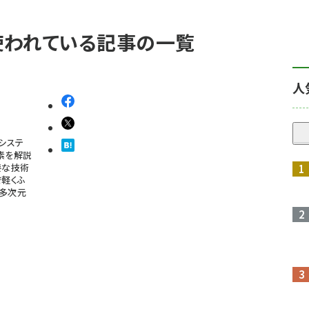
が使われている記事の一覧
人
システ
素を解説
要な技術
で軽くふ
、多次元