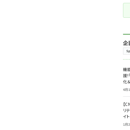
企
S
機能
援!
化＆
4月1
【C
リ
イ
1月2