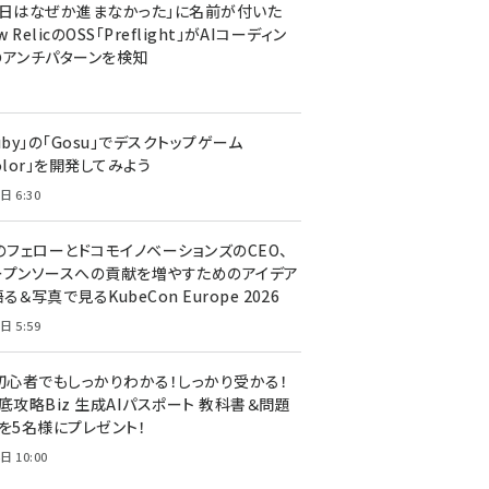
今日はなぜか進まなかった」に名前が付いた
New RelicのOSS「Preflight」がAIコーディン
のアンチパターンを検知
uby」の「Gosu」でデスクトップゲーム
olor」を開発してみよう
日 6:30
のフェローとドコモイノベーションズのCEO、
ープンソースへの貢献を増やすためのアイデア
る＆写真で見るKubeCon Europe 2026
日 5:59
T初心者でもしっかりわかる！しっかり受かる！
底攻略Biz 生成AIパスポート 教科書＆問題
』を5名様にプレゼント！
日 10:00