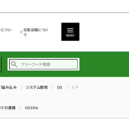
ITについ
広告出稿につい
て
MENU
T／組み込み
システム開発
OS
ミドルウェア
データベース
ai (2470)
加藤銘のチーム貢献～
k ITの書籍
OSSfm
仲間と築いた勝利の絆～
(2287)
iot女子会 (2243)