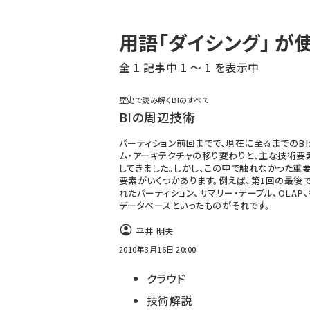
パ
用語「ダイシング」 
ン
全 1 記事中 1 ～ 1 を表示中
く
ず
歴史で読み解くBIのすべて
BIの周辺技術
パーティション前回までで、現在に至るまでのBI
ム・アーキテクチャの移り変わりと、主な技術要
してきました。しかし、この中で触れなかった重
要素がいくつかあります。例えば、第1回の最後
れたパーティション、サマリー・テーブル、OLAP
データベースといったものがそれです。
平井 明夫
2010年3月16日 20:00
クラウド
技術解説