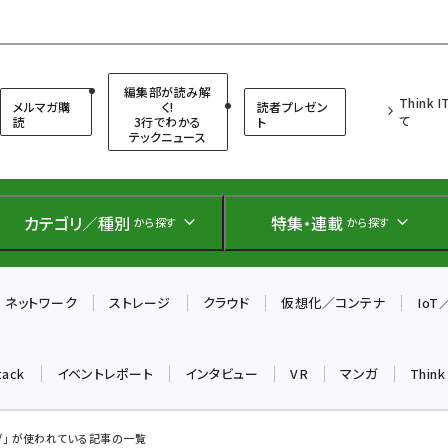
（シンクイット）
編集部が読み解
Think 
メルマガ購
く!
読者プレゼン
て
読
3行でわかる
ト
テックニュース
カテゴリ／種別
特集・連載
から探す
から探す
ネットワーク
ストレージ
クラウド
仮想化／コンテナ
Io
tack
イベントレポート
インタビュー
VR
マンガ
Thin
グ」 が使われている記事の一覧