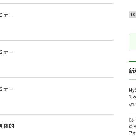
セミナー
セミナー
新
セミナー
My
て
8月7
【
具体的
め
フ