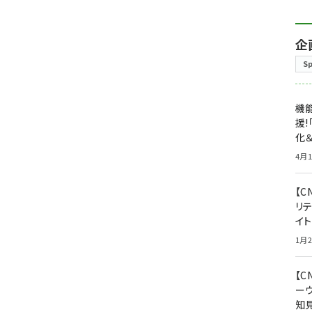
企
S
機能
援!
化＆
4月1
【C
リ
イ
1月2
【
ー
知