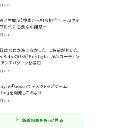
日 6:00
者と生成AI】検索から相談相手へ ーAIネイ
ィブ世代に必要な距離感ー
日 6:30
今日はなぜか進まなかった」に名前が付いた
New RelicのOSS「Preflight」がAIコーディン
のアンチパターンを検知
日 6:20
uby」の「Gosu」でデスクトップゲーム
olor」を開発してみよう
日 6:30
新着記事をもっと見る