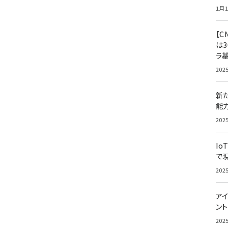
1月1
【C
は3
ラ
202
新
能
202
Io
で
202
アイ
ン
202