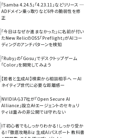
「Samba 4.24.5」「4.23.11」などリリース ─
ADドメイン乗っ取りなど6件の脆弱性を修
正
「今日はなぜか進まなかった」に名前が付い
た――New RelicのOSS「Preflight」がAIコー
ディングのアンチパターンを検知
「Ruby」の「Gosu」でデスクトップゲーム
「Color」を開発してみよう
【若者と生成AI】検索から相談相手へ ーAI
ネイティブ世代に必要な距離感ー
NVIDIAら37社が「Open Secure AI
Alliance」設立――AIエージェントのセキュリ
ティは重みの非公開では守れない
IT初心者でもしっかりわかる！しっかり受か
る！『徹底攻略Biz 生成AIパスポート 教科書