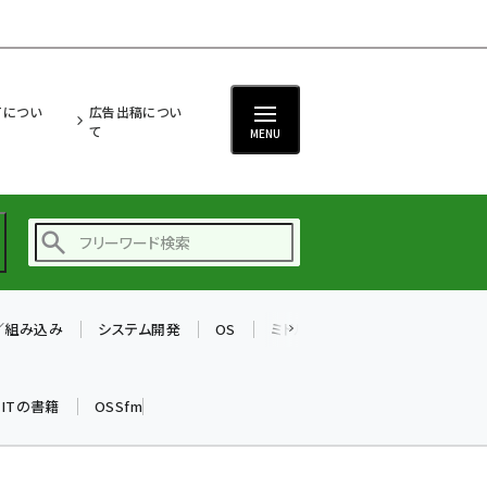
ITについ
広告出稿につい
て
MENU
T／組み込み
システム開発
OS
ミドルウェア
データベース
ai (2497)
加藤銘のチーム貢献～
k ITの書籍
OSSfm
仲間と築いた勝利の絆～
(2315)
iot女子会 (2281)