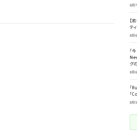
8月7
【若
テ
8月6
「
――
グ
8月6
「R
「C
8月5