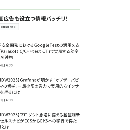
画広告も役立つ情報バッチリ！
ponsored
安全開発におけるGoogleTestの活用を支
「Parasoft C/C++test CT」で実現する効率
AI連携
4日 6:30
NDW2025】Grafanaが明かす「オブザーバビ
ティの哲学」ー最小限の労力で実用的なインサ
トを得るには
3日 6:30
CNDW2025】プロダクト急増に備える基盤刷新
ウェルスナビがECSからEKSへの移行で得た
見とは