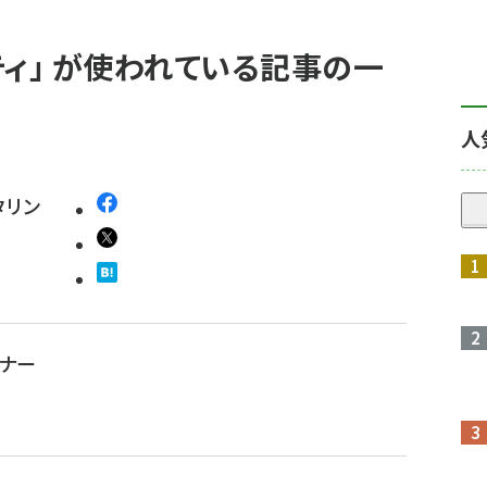
ティ」 が使われている記事の一
人
タリン
ナー