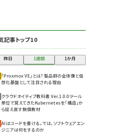
北海道をのんびり旅する
晴山佳須夫のヒント集！
(2037)
drupal (1956)
気記事トップ10
genai (1484)
abc123 (1360)
昨日
1週間
1か月
ai crunch (1355)
「Proxmox VE」とは? 製品群の全体像と仮
想化基盤として注目される理由
クラウドネイティブ教科書 Ver.1.0.0――ツール
単位で覚えてきたKubernetesを「構造」か
ら捉え直す無償教材
AIはコードを書ける。では、ソフトウェアエン
ジニアは何をするのか