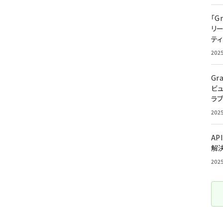
「G
リ
ティ
202
Gr
ビ
ラ
202
AP
解
202