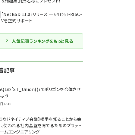
＆問題集』を5名様にプレゼント！
「NetBSD 11.0」リリース ─ 64ビットRISC-
Vを正式サポート
人気記事ランキングをもっと見る
着記事
SQLの「ST_Union()」でポリゴンを合体させ
みよう
日 6:30
クラウドネイティブ会議】相手を知ることから始
る、使われる社内基盤を育てるためのプラット
ォームエンジニアリング