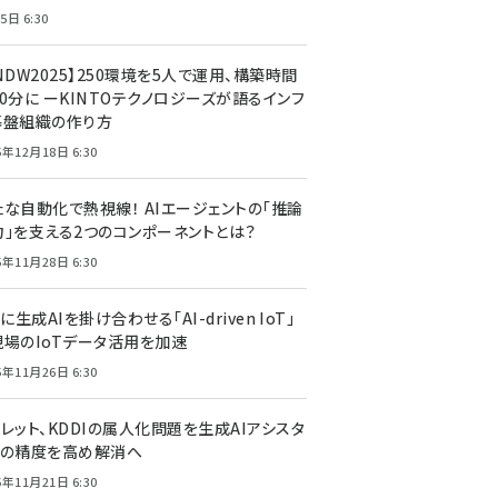
5日 6:30
NDW2025】250環境を5人で運用、構築時間
0分に ーKINTOテクノロジーズが語るインフ
基盤組織の作り方
5年12月18日 6:30
たな自動化で熱視線！ AIエージェントの「推論
力」を支える2つのコンポーネントとは？
5年11月28日 6:30
Tに生成AIを掛け合わせる「AI-driven IoT」
現場のIoTデータ活用を加速
5年11月26日 6:30
レット、KDDIの属人化問題を生成AIアシスタ
トの精度を高め解消へ
5年11月21日 6:30