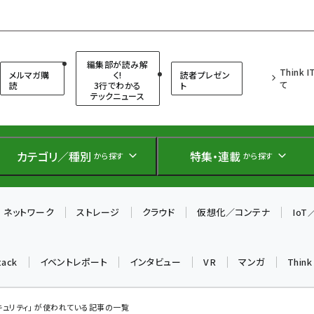
（シンクイット）
編集部が読み解
Think 
メルマガ購
く!
読者プレゼン
て
読
3行でわかる
ト
テックニュース
カテゴリ／種別
特集・連載
から探す
から探す
ネットワーク
ストレージ
クラウド
仮想化／コンテナ
Io
tack
イベントレポート
インタビュー
VR
マンガ
Thin
キュリティ」 が使われている記事の一覧