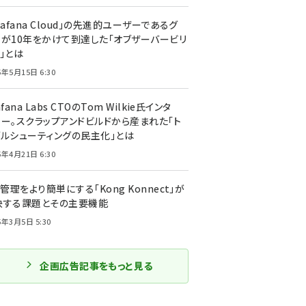
rafana Cloud」の先進的ユーザーであるグ
ーが10年をかけて到達した「オブザーバービリ
」とは
5年5月15日 6:30
afana Labs CTOのTom Wilkie氏インタ
ュー。スクラップアンドビルドから産まれた「ト
ブルシューティングの民主化」とは
5年4月21日 6:30
I管理をより簡単にする「Kong Konnect」が
決する課題とその主要機能
5年3月5日 5:30
企画広告記事をもっと見る