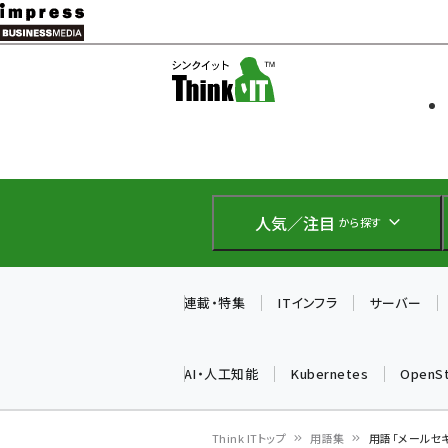
メ
イ
ソフト開発
Think IT
ン
企業IT
コ
製品導入
ン
Web担当者
EC担当者
テ
IoT・AI
ン
DCクラウド
人気／注目
から探す
研究・調査
ツ
エネルギー
に
ドローン
移
連載・特集
ITインフラ
サーバー
教育講座
動
AI・人工知能
Kubernetes
OpenS
Think ITトップ
用語集
用語「メールセ