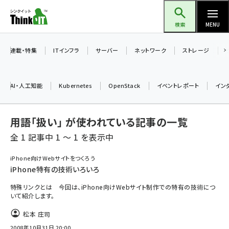
メ
Think IT（シンクイット）
イ
検索
MENU
ン
コ
連載・特集
ITインフラ
サーバー
ネットワーク
ストレージ
ン
テ
AI・人工知能
Kubernetes
OpenStack
イベントレポート
イン
ン
ツ
ai (2475)
用語「扱い」 が使われている記事の一覧
に
加藤銘のチーム貢献～仲間と築いた勝利の絆～ (2297)
移
全 1 記事中 1 ～ 1 を表示中
動
iot女子会 (2248)
iPhone向けWebサイトをつくろう
iPhone特有の技術いろいろ
北海道をのんびり旅する晴山佳須夫のヒント集！ (2008)
特殊リンクとは 今回は、iPhone向けWebサイト制作での特有の技術につ
drupal (1929)
いて紹介します。
genai (1468)
松本 庄司
2008年10月31日 20:00
abc123 (1341)