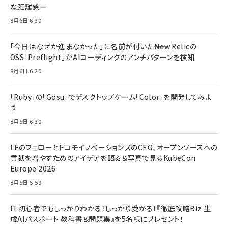
な距離感ー
8月6日 6:30
「今日はなぜか進まなかった」に名前が付いた――New Relicの
OSS「Preflight」がAIコーディングのアンチパターンを検知
8月6日 6:20
「Ruby」の「Gosu」でデスクトップゲーム「Color」を開発してみよ
う
8月5日 6:30
LFのフェローとドコモイノベーションズのCEO、オープンソースへの
貢献を増やすためのアイデアを語る＆写真で見るKubeCon
Europe 2026
8月5日 5:59
IT初心者でもしっかりわかる！しっかり受かる！『徹底攻略Biz 生
成AIパスポート 教科書＆問題集』を5名様にプレゼント！