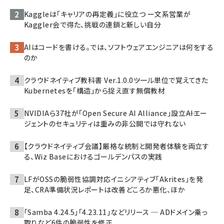
Kaggleは「キャリアの再定義」に役立つ ー文系営業が
Kaggler会で得た、挑戦の連鎖と新しい自分
AIはコードを書ける。では、ソフトウェアエンジニアは何をする
のか
クラウドネイティブ教科書 Ver.1.0.0――ツール単位で覚えてきた
Kubernetesを「構造」から捉え直す無償教材
NVIDIAら37社が「Open Secure AI Alliance」設立――AIエー
ジェントのセキュリティは重みの非公開では守れない
【クラウドネイティブ会議】厳格な統制と開発者体験を両立す
る、Wiz Baseにおけるゴールデンパスの実践
LFがOSSの脆弱性協調対応イニシアティブ「Akrites」を発
足、CRA準備状況レポートは改善どころか悪化、ほか
「Samba 4.24.5」「4.23.11」などリリース ─ ADドメイン乗っ
取りなど6件の脆弱性を修正