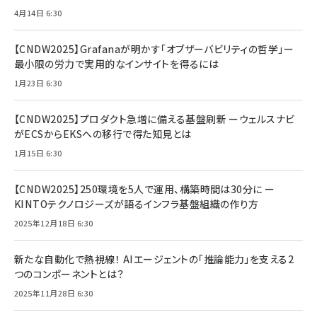
4月14日 6:30
【CNDW2025】Grafanaが明かす「オブザーバビリティの哲学」ー
最小限の労力で実用的なインサイトを得るには
1月23日 6:30
【CNDW2025】プロダクト急増に備える基盤刷新 ーウェルスナビ
がECSからEKSへの移行で得た知見とは
1月15日 6:30
【CNDW2025】250環境を5人で運用、構築時間は30分に ー
KINTOテクノロジーズが語るインフラ基盤組織の作り方
2025年12月18日 6:30
新たな自動化で熱視線！ AIエージェントの「推論能力」を支える2
つのコンポーネントとは？
2025年11月28日 6:30