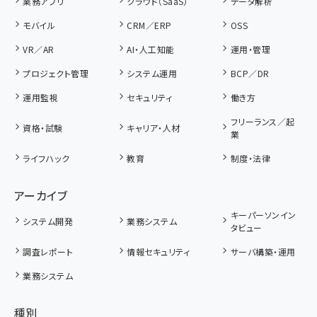
業務アプリ
クラウド（SaaS）
データ解析
モバイル
CRM／ERP
OSS
VR／AR
AI・人工知能
運用・管理
プロジェクト管理
システム運用
BCP／DR
運用監視
セキュリティ
働き方
フリーランス／起
資格・試験
キャリア・人材
業
ライフハック
教育
制度・法律
アーカイブ
キーパーソンイン
システム開発
業務システム
タビュー
調査レポート
情報セキュリティ
サーバ構築・運用
業務システム
種別