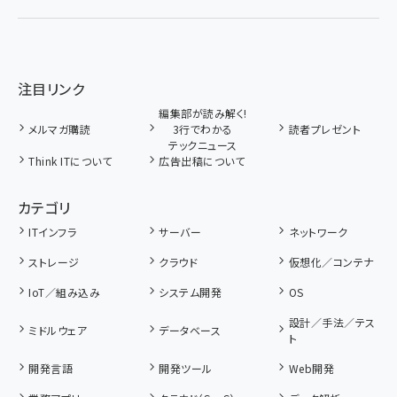
注目リンク
編集部が読み解く!
メルマガ購読
3行でわかる
読者プレゼント
テックニュース
Think ITについて
広告出稿について
カテゴリ
ITインフラ
サーバー
ネットワーク
ストレージ
クラウド
仮想化／コンテナ
IoT／組み込み
システム開発
OS
設計／手法／テス
ミドルウェア
データベース
ト
開発言語
開発ツール
Web開発