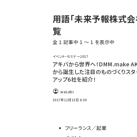
パ
用語「未来予報株式会
ン
覧
く
全 1 記事中 1 ～ 1 を表示中
ず
イベント・セミナー2017
アキバから世界へ！DMM.make AK
から誕生した注目のものづくりスタ
アップ6社を紹介！
wasabi
2017年12月13日 6:30
フリーランス／起業