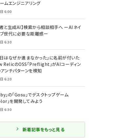
ォームエンジニアリング
日 6:00
者と生成AI】検索から相談相手へ ーAIネイ
ィブ世代に必要な距離感ー
日 6:30
今日はなぜか進まなかった」に名前が付いた
New RelicのOSS「Preflight」がAIコーディン
のアンチパターンを検知
日 6:20
uby」の「Gosu」でデスクトップゲーム
olor」を開発してみよう
日 6:30
新着記事をもっと見る