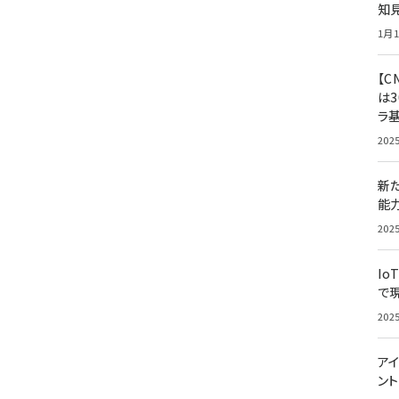
知
1月1
【C
は3
ラ
202
新
能
202
Io
で
202
アイ
ン