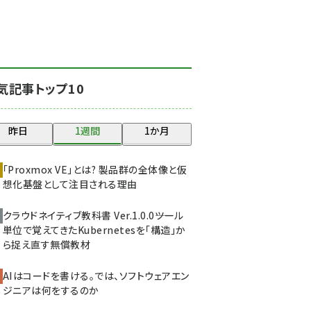
北海道をのんびり旅する
晴山佳須夫のヒント集！
(2025)
drupal (1947)
気記事トップ10
genai (1477)
abc123 (1352)
昨日
1週間
1か月
ai crunch (1348)
「Proxmox VE」とは? 製品群の全体像と仮
想化基盤として注目される理由
クラウドネイティブ教科書 Ver.1.0.0――ツール
単位で覚えてきたKubernetesを「構造」か
ら捉え直す無償教材
AIはコードを書ける。では、ソフトウェアエン
ジニアは何をするのか