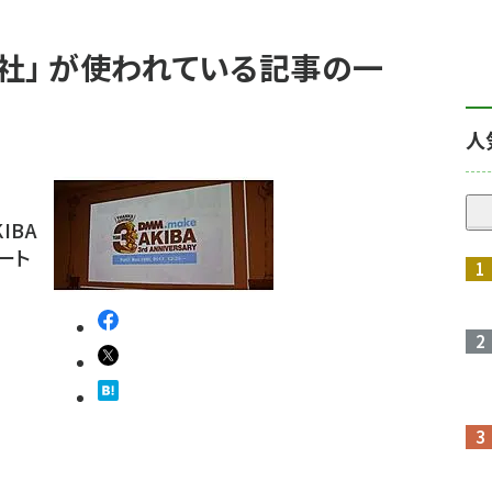
社」 が使われている記事の一
人
IBA
ート