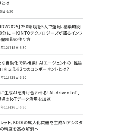
見とは
5日 6:30
NDW2025】250環境を5人で運用、構築時間
0分に ーKINTOテクノロジーズが語るインフ
基盤組織の作り方
5年12月18日 6:30
たな自動化で熱視線！ AIエージェントの「推論
力」を支える2つのコンポーネントとは？
5年11月28日 6:30
Tに生成AIを掛け合わせる「AI-driven IoT」
現場のIoTデータ活用を加速
5年11月26日 6:30
レット、KDDIの属人化問題を生成AIアシスタ
トの精度を高め解消へ