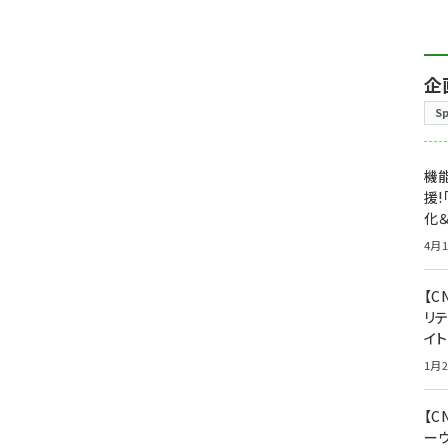
企
S
機能
援!
化＆
4月1
【C
リ
イ
1月2
【
ー