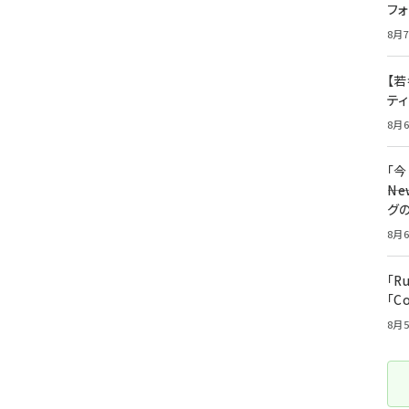
フ
8月7
【若
テ
8月6
「
――
グ
8月6
「R
「C
8月5