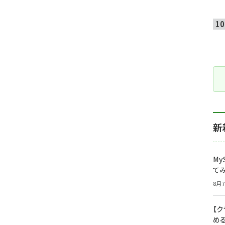
新
My
て
8月7
【
め