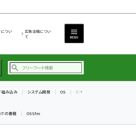
ITについ
広告出稿につい
て
MENU
T／組み込み
システム開発
OS
ミドルウェア
データベース
ai (2486)
加藤銘のチーム貢献～
k ITの書籍
OSSfm
仲間と築いた勝利の絆～
(2308)
iot女子会 (2273)