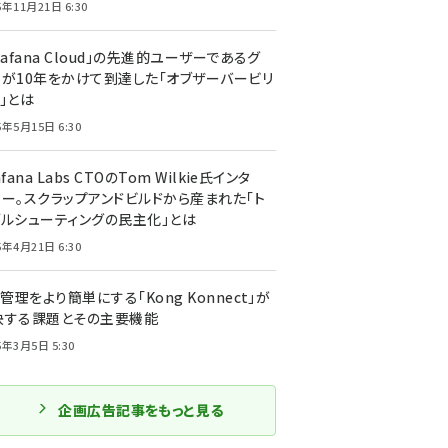
5年11月21日 6:30
rafana Cloud」の先進的ユーザーであるグ
ーが10年をかけて到達した「オブザーバービリ
」とは
5年5月15日 6:30
afana Labs CTOのTom Wilkie氏インタ
ュー。スクラップアンドビルドから産まれた「ト
ブルシューティングの民主化」とは
5年4月21日 6:30
I管理をより簡単にする「Kong Konnect」が
決する課題とその主要機能
5年3月5日 5:30
企画広告記事をもっと見る