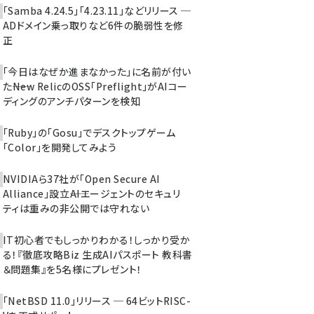
「Samba 4.24.5」「4.23.11」などリリース ─
ADドメイン乗っ取りなど6件の脆弱性を修
正
「今日はなぜか進まなかった」に名前が付い
た――New RelicのOSS「Preflight」がAIコー
ディングのアンチパターンを検知
「Ruby」の「Gosu」でデスクトップゲーム
「Color」を開発してみよう
NVIDIAら37社が「Open Secure AI
Alliance」設立――AIエージェントのセキュリ
ティは重みの非公開では守れない
IT初心者でもしっかりわかる！しっかり受か
る！『徹底攻略Biz 生成AIパスポート 教科書
＆問題集』を5名様にプレゼント！
「NetBSD 11.0」リリース ─ 64ビットRISC-