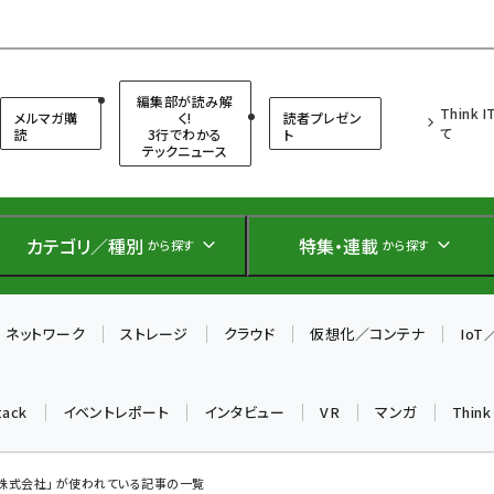
（シンクイット）
編集部が読み解
Think 
メルマガ購
く!
読者プレゼン
て
読
3行でわかる
ト
テックニュース
カテゴリ／種別
特集・連載
から探す
から探す
ネットワーク
ストレージ
クラウド
仮想化／コンテナ
Io
tack
イベントレポート
インタビュー
VR
マンガ
Thin
株式会社」 が使われている記事の一覧