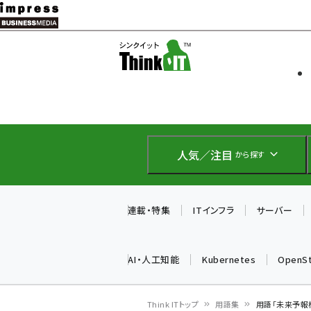
メ
イ
ソフト開発
Think IT
ン
企業IT
コ
製品導入
ン
Web担当者
EC担当者
テ
IoT・AI
ン
DCクラウド
人気／注目
から探す
研究・調査
ツ
エネルギー
に
ドローン
移
連載・特集
ITインフラ
サーバー
教育講座
動
AI・人工知能
Kubernetes
OpenS
Think ITトップ
用語集
用語「未来予報