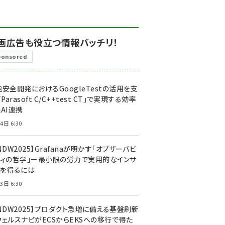
画広告も役立つ情報バッチリ！
ponsored
安全開発におけるGoogleTestの活用を支
「Parasoft C/C++test CT」で実現する効率
AI連携
4日 6:30
NDW2025】Grafanaが明かす「オブザーバビ
ティの哲学」ー最小限の労力で実用的なインサ
トを得るには
3日 6:30
CNDW2025】プロダクト急増に備える基盤刷新
ウェルスナビがECSからEKSへの移行で得た