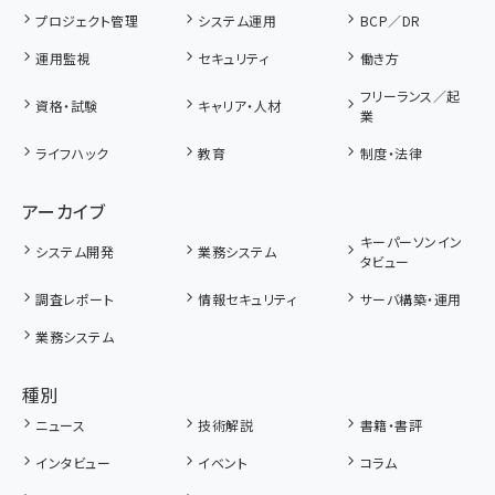
プロジェクト管理
システム運用
BCP／DR
運用監視
セキュリティ
働き方
フリーランス／起
資格・試験
キャリア・人材
業
ライフハック
教育
制度・法律
アーカイブ
キーパーソンイン
システム開発
業務システム
タビュー
調査レポート
情報セキュリティ
サーバ構築・運用
業務システム
種別
ニュース
技術解説
書籍・書評
インタビュー
イベント
コラム