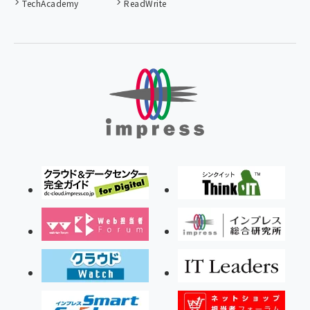
TechAcademy
ReadWrite