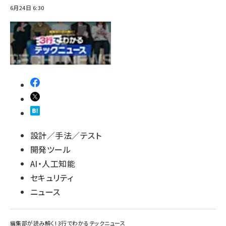
6月24日 6:30
ai crunch (1375)
設計／手法／テスト
開発ツール
AI・人工知能
セキュリティ
ニュース
編集部が読み解く! 3行でわかるテックニュース