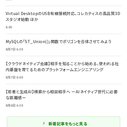
Virtual DesktopのUSB有線接続対応、コレカティスの高品質3D
スタジオ始動 ほか
6:00
MySQLの「ST_Union()」関数でポリゴンを合体させてみよう
8月7日 6:30
【クラウドネイティブ会議】相手を知ることから始める、使われる社
内基盤を育てるためのプラットフォームエンジニアリング
8月7日 6:00
【若者と生成AI】検索から相談相手へ ーAIネイティブ世代に必要
な距離感ー
8月6日 6:30
新着記事をもっと見る