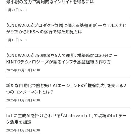
最小限の労力で実用的なインサイトを得るには
1月23日 6:30
【CNDW2025】プロダクト急増に備える基盤刷新 ーウェルスナビ
がECSからEKSへの移行で得た知見とは
1月15日 6:30
【CNDW2025】250環境を5人で運用、構築時間は30分に ー
KINTOテクノロジーズが語るインフラ基盤組織の作り方
2025年12月18日 6:30
新たな自動化で熱視線！ AIエージェントの「推論能力」を支える2
つのコンポーネントとは？
2025年11月28日 6:30
IoTに生成AIを掛け合わせる「AI-driven IoT」で現場のIoTデー
タ活用を加速
2025年11月26日 6:30