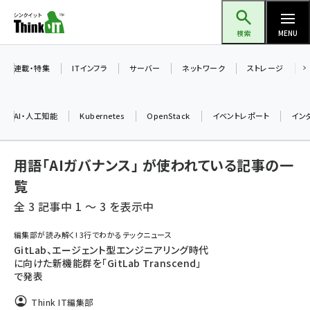
メ
Think IT（シンクイット）
イ
検索
MENU
ン
コ
連載・特集
ITインフラ
サーバー
ネットワーク
ストレージ
ン
テ
AI・人工知能
Kubernetes
OpenStack
イベントレポート
イン
ン
ツ
ai (2524)
用語「AIガバナンス」 が使われている記事の一
に
加藤銘のチーム貢献～仲間と築いた勝利の絆～ (2352)
移
覧
動
全 3 記事中 1 ～ 3 を表示中
iot女子会 (2305)
北海道をのんびり旅する晴山佳須夫のヒント集！ (2072)
編集部が読み解く! 3行でわかるテックニュース
GitLab、エージェント型エンジニアリング時代
drupal (1984)
に向けた新機能群を「GitLab Transcend」
で発表
genai (1506)
Think IT編集部
abc123 (1382)