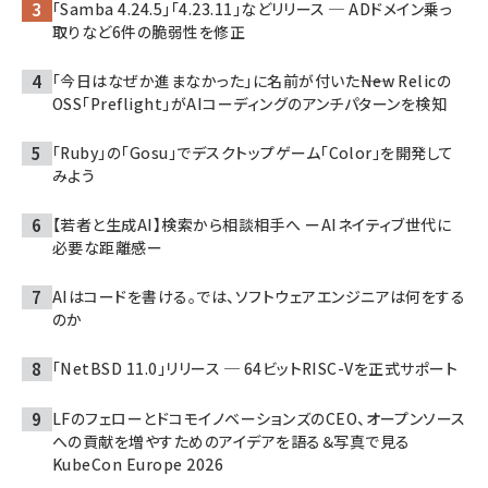
「Samba 4.24.5」「4.23.11」などリリース ─ ADドメイン乗っ
取りなど6件の脆弱性を修正
「今日はなぜか進まなかった」に名前が付いた――New Relicの
OSS「Preflight」がAIコーディングのアンチパターンを検知
「Ruby」の「Gosu」でデスクトップゲーム「Color」を開発して
みよう
【若者と生成AI】検索から相談相手へ ーAIネイティブ世代に
必要な距離感ー
AIはコードを書ける。では、ソフトウェアエンジニアは何をする
のか
「NetBSD 11.0」リリース ─ 64ビットRISC-Vを正式サポート
LFのフェローとドコモイノベーションズのCEO、オープンソース
への貢献を増やすためのアイデアを語る＆写真で見る
KubeCon Europe 2026