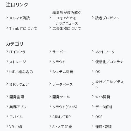
注目リンク
編集部が読み解く!
メルマガ購読
3行でわかる
読者プレゼント
テックニュース
Think ITについて
広告出稿について
カテゴリ
ITインフラ
サーバー
ネットワーク
ストレージ
クラウド
仮想化／コンテナ
IoT／組み込み
システム開発
OS
設計／手法／テス
ミドルウェア
データベース
ト
開発言語
開発ツール
Web開発
業務アプリ
クラウド（SaaS）
データ解析
モバイル
CRM／ERP
OSS
VR／AR
AI・人工知能
運用・管理