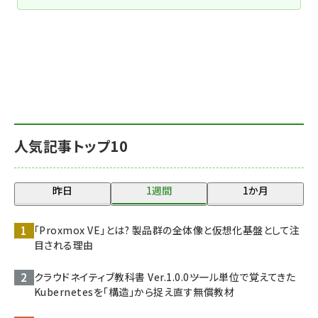
人気記事トップ10
昨日
1週間
1か月
「Proxmox VE」とは? 製品群の全体像と仮想化基盤として注
目される理由
クラウドネイティブ教科書 Ver.1.0.0――ツール単位で覚えてきた
Kubernetesを「構造」から捉え直す無償教材