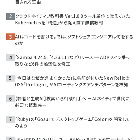
目される理由
クラウドネイティブ教科書 Ver.1.0.0――ツール単位で覚えてきた
Kubernetesを「構造」から捉え直す無償教材
AIはコードを書ける。では、ソフトウェアエンジニアは何をする
のか
「Samba 4.24.5」「4.23.11」などリリース ─ ADドメイン乗っ
取りなど6件の脆弱性を修正
「今日はなぜか進まなかった」に名前が付いた――New Relicの
OSS「Preflight」がAIコーディングのアンチパターンを検知
【若者と生成AI】検索から相談相手へ ーAIネイティブ世代に
必要な距離感ー
「Ruby」の「Gosu」でデスクトップゲーム「Color」を開発して
みよう
「NetBSD 11.0」リリース ─ 64ビットRISC-Vを正式サポート