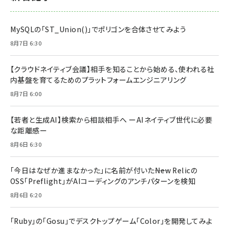
MySQLの「ST_Union()」でポリゴンを合体させてみよう
8月7日 6:30
【クラウドネイティブ会議】相手を知ることから始める、使われる社
内基盤を育てるためのプラットフォームエンジニアリング
8月7日 6:00
【若者と生成AI】検索から相談相手へ ーAIネイティブ世代に必要
な距離感ー
8月6日 6:30
「今日はなぜか進まなかった」に名前が付いた――New Relicの
OSS「Preflight」がAIコーディングのアンチパターンを検知
8月6日 6:20
「Ruby」の「Gosu」でデスクトップゲーム「Color」を開発してみよ