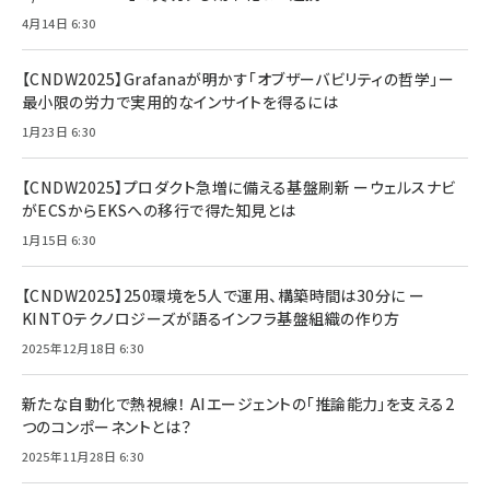
4月14日 6:30
【CNDW2025】Grafanaが明かす「オブザーバビリティの哲学」ー
最小限の労力で実用的なインサイトを得るには
1月23日 6:30
【CNDW2025】プロダクト急増に備える基盤刷新 ーウェルスナビ
がECSからEKSへの移行で得た知見とは
1月15日 6:30
【CNDW2025】250環境を5人で運用、構築時間は30分に ー
KINTOテクノロジーズが語るインフラ基盤組織の作り方
2025年12月18日 6:30
新たな自動化で熱視線！ AIエージェントの「推論能力」を支える2
つのコンポーネントとは？
2025年11月28日 6:30