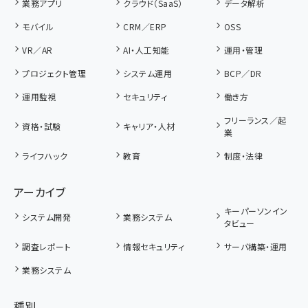
業務アプリ
クラウド（SaaS）
データ解析
モバイル
CRM／ERP
OSS
VR／AR
AI・人工知能
運用・管理
プロジェクト管理
システム運用
BCP／DR
運用監視
セキュリティ
働き方
フリーランス／起
資格・試験
キャリア・人材
業
ライフハック
教育
制度・法律
アーカイブ
キーパーソンイン
システム開発
業務システム
タビュー
調査レポート
情報セキュリティ
サーバ構築・運用
業務システム
種別