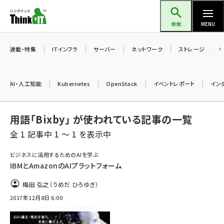
メ
Think IT（シンクイット）
イ
検索
MENU
ン
コ
連載・特集
ITインフラ
サーバー
ネットワーク
ストレージ
ン
テ
AI・人工知能
Kubernetes
OpenStack
イベントレポート
イン
ン
ツ
ai (2508)
用語「Bixby」 が使われている記事の一覧
に
加藤銘のチーム貢献～仲間と築いた勝利の絆～ (2329)
移
全 1 記事中 1 ～ 1 を表示中
動
iot女子会 (2295)
ビジネスに活用するためのAIを学ぶ
IBMとAmazonのAIプラットフォーム
北海道をのんびり旅する晴山佳須夫のヒント集！ (2050)
梅田 弘之（うめだ ひろゆき）
drupal (1966)
2017年12月8日 6:00
genai (1494)
abc123 (1371)