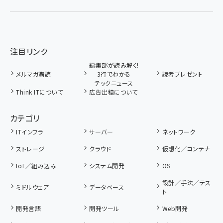
注目リンク
編集部が読み解く!
メルマガ購読
3行でわかる
読者プレゼント
テックニュース
Think ITについて
広告出稿について
カテゴリ
ITインフラ
サーバー
ネットワーク
ストレージ
クラウド
仮想化／コンテナ
IoT／組み込み
システム開発
OS
設計／手法／テス
ミドルウェア
データベース
ト
開発言語
開発ツール
Web開発