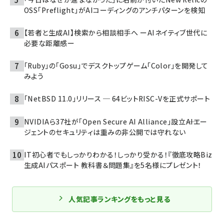
OSS「Preflight」がAIコーディングのアンチパターンを検知
【若者と生成AI】検索から相談相手へ ーAIネイティブ世代に
必要な距離感ー
「Ruby」の「Gosu」でデスクトップゲーム「Color」を開発して
みよう
「NetBSD 11.0」リリース ─ 64ビットRISC-Vを正式サポート
NVIDIAら37社が「Open Secure AI Alliance」設立――AIエー
ジェントのセキュリティは重みの非公開では守れない
IT初心者でもしっかりわかる！しっかり受かる！『徹底攻略Biz
生成AIパスポート 教科書＆問題集』を5名様にプレゼント！
人気記事ランキングをもっと見る