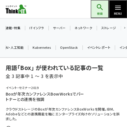
メ
Think IT（シンクイット）
イ
検索
MENU
ン
コ
連載・特集
ITインフラ
サーバー
ネットワーク
ストレージ
ン
テ
AI・人工知能
Kubernetes
OpenStack
イベントレポート
イン
ン
ツ
ai (2508)
用語「Box」 が使われている記事の一覧
に
加藤銘のチーム貢献～仲間と築いた勝利の絆～ (2329)
移
全 3 記事中 1 ～ 3 を表示中
動
iot女子会 (2295)
イベント・セミナー2019
Boxが年次カンファレンスBowWorksでパー
北海道をのんびり旅する晴山佳須夫のヒント集！ (2050)
トナーとの連携を強調
drupal (1966)
クラウドストレージのBoxが年次カンファレンスBoxWorksを開催。IBM、
Adobeなどとの連携機能を軸にエンタープライズ向けのソリューションを訴
genai (1494)
求した。
abc123 (1371)