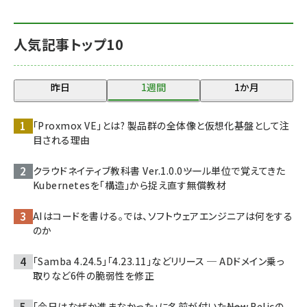
人気記事トップ10
昨日
1週間
1か月
「Proxmox VE」とは? 製品群の全体像と仮想化基盤として注
目される理由
クラウドネイティブ教科書 Ver.1.0.0――ツール単位で覚えてきた
Kubernetesを「構造」から捉え直す無償教材
AIはコードを書ける。では、ソフトウェアエンジニアは何をする
のか
「Samba 4.24.5」「4.23.11」などリリース ─ ADドメイン乗っ
取りなど6件の脆弱性を修正
「今日はなぜか進まなかった」に名前が付いた――New Relicの