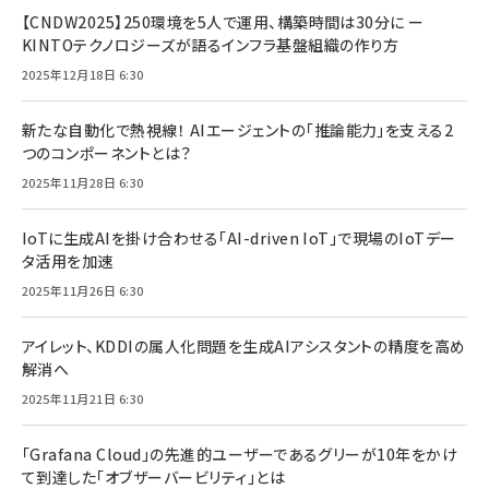
【CNDW2025】250環境を5人で運用、構築時間は30分に ー
KINTOテクノロジーズが語るインフラ基盤組織の作り方
2025年12月18日 6:30
新たな自動化で熱視線！ AIエージェントの「推論能力」を支える2
つのコンポーネントとは？
2025年11月28日 6:30
IoTに生成AIを掛け合わせる「AI-driven IoT」で現場のIoTデー
タ活用を加速
2025年11月26日 6:30
アイレット、KDDIの属人化問題を生成AIアシスタントの精度を高め
解消へ
2025年11月21日 6:30
「Grafana Cloud」の先進的ユーザーであるグリーが10年をかけ
て到達した「オブザーバービリティ」とは