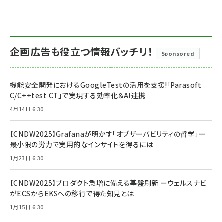
企画広告も役立つ情報バッチリ！
Sponsored
機能安全開発におけるGoogleTestの活用を支援!「Parasoft
C/C++test CT」で実現する効率化＆AI連携
4月14日 6:30
【CNDW2025】Grafanaが明かす「オブザーバビリティの哲学」ー
最小限の労力で実用的なインサイトを得るには
1月23日 6:30
【CNDW2025】プロダクト急増に備える基盤刷新 ーウェルスナビ
がECSからEKSへの移行で得た知見とは
1月15日 6:30