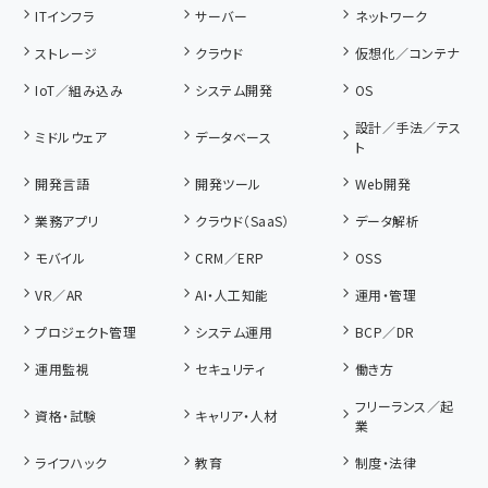
ITインフラ
サーバー
ネットワーク
ストレージ
クラウド
仮想化／コンテナ
IoT／組み込み
システム開発
OS
設計／手法／テス
ミドルウェア
データベース
ト
開発言語
開発ツール
Web開発
業務アプリ
クラウド（SaaS）
データ解析
モバイル
CRM／ERP
OSS
VR／AR
AI・人工知能
運用・管理
プロジェクト管理
システム運用
BCP／DR
運用監視
セキュリティ
働き方
フリーランス／起
資格・試験
キャリア・人材
業
ライフハック
教育
制度・法律