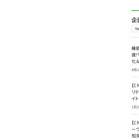
企
S
機能
援!
化＆
4月1
【C
リ
イ
1月2
【
ー
知