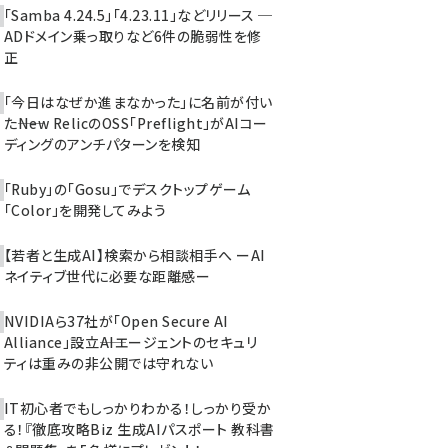
「Samba 4.24.5」「4.23.11」などリリース ─
ADドメイン乗っ取りなど6件の脆弱性を修
正
「今日はなぜか進まなかった」に名前が付い
た――New RelicのOSS「Preflight」がAIコー
ディングのアンチパターンを検知
「Ruby」の「Gosu」でデスクトップゲーム
「Color」を開発してみよう
【若者と生成AI】検索から相談相手へ ーAI
ネイティブ世代に必要な距離感ー
NVIDIAら37社が「Open Secure AI
Alliance」設立――AIエージェントのセキュリ
ティは重みの非公開では守れない
IT初心者でもしっかりわかる！しっかり受か
る！『徹底攻略Biz 生成AIパスポート 教科書