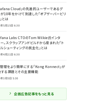
rafana Cloud」の先進的ユーザーであるグ
ーが10年をかけて到達した「オブザーバービリ
」とは
5年5月15日 6:30
afana Labs CTOのTom Wilkie氏インタ
ュー。スクラップアンドビルドから産まれた「ト
ブルシューティングの民主化」とは
5年4月21日 6:30
I管理をより簡単にする「Kong Konnect」が
決する課題とその主要機能
5年3月5日 5:30
企画広告記事をもっと見る