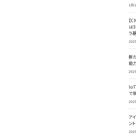
1月1
【C
は3
ラ
202
新
能
202
Io
で
202
アイ
ン
202