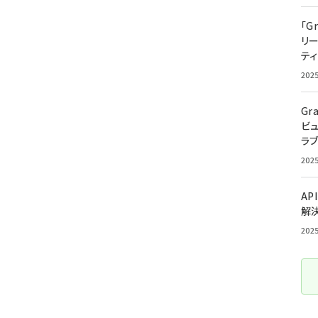
「G
リ
ティ
202
Gr
ビ
ラ
202
AP
解
202