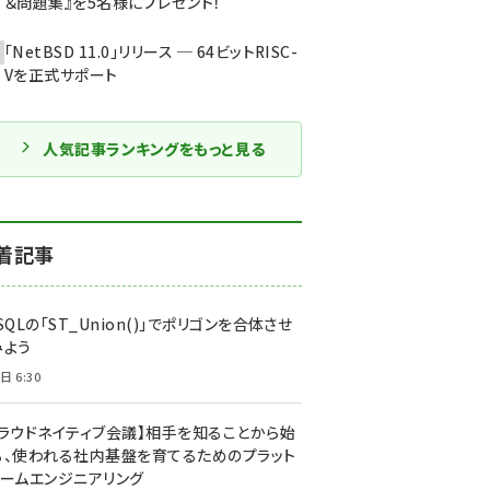
＆問題集』を5名様にプレゼント！
「NetBSD 11.0」リリース ─ 64ビットRISC-
Vを正式サポート
人気記事ランキングをもっと見る
着記事
SQLの「ST_Union()」でポリゴンを合体させ
みよう
日 6:30
クラウドネイティブ会議】相手を知ることから始
る、使われる社内基盤を育てるためのプラット
ォームエンジニアリング