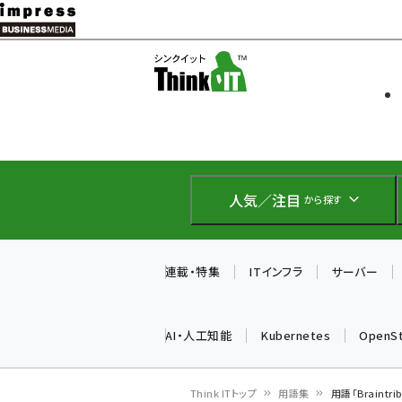
メ
イ
ソフト開発
Think IT
ン
企業IT
コ
製品導入
ン
Web担当者
EC担当者
テ
IoT・AI
ン
DCクラウド
人気／注目
から探す
研究・調査
ツ
エネルギー
に
ドローン
移
連載・特集
ITインフラ
サーバー
教育講座
動
AI・人工知能
Kubernetes
OpenS
Think ITトップ
用語集
用語「Braint