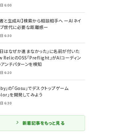
日 6:00
者と生成AI】検索から相談相手へ ーAIネイ
ィブ世代に必要な距離感ー
日 6:30
今日はなぜか進まなかった」に名前が付いた
New RelicのOSS「Preflight」がAIコーディン
のアンチパターンを検知
日 6:20
uby」の「Gosu」でデスクトップゲーム
olor」を開発してみよう
日 6:30
新着記事をもっと見る