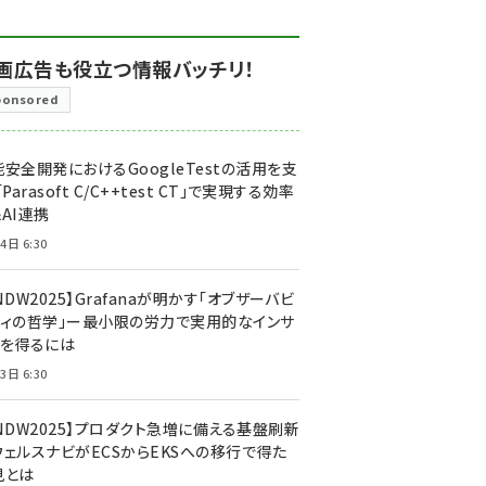
画広告も役立つ情報バッチリ！
ponsored
安全開発におけるGoogleTestの活用を支
「Parasoft C/C++test CT」で実現する効率
AI連携
4日 6:30
NDW2025】Grafanaが明かす「オブザーバビ
ティの哲学」ー最小限の労力で実用的なインサ
トを得るには
3日 6:30
CNDW2025】プロダクト急増に備える基盤刷新
ウェルスナビがECSからEKSへの移行で得た
見とは