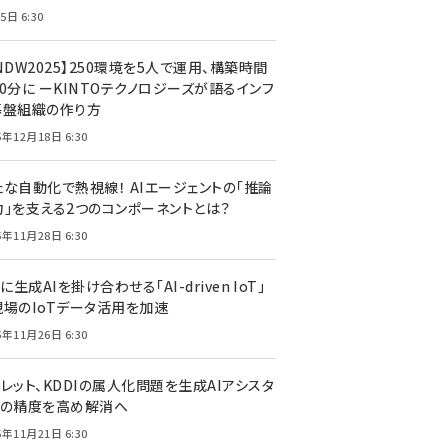
5日 6:30
NDW2025】250環境を5人で運用、構築時間
0分に ーKINTOテクノロジーズが語るインフ
基盤組織の作り方
5年12月18日 6:30
たな自動化で熱視線！ AIエージェントの「推論
力」を支える2つのコンポーネントとは？
5年11月28日 6:30
Tに生成AIを掛け合わせる「AI-driven IoT」
現場のIoTデータ活用を加速
5年11月26日 6:30
レット、KDDIの属人化問題を生成AIアシスタ
トの精度を高め解消へ
5年11月21日 6:30