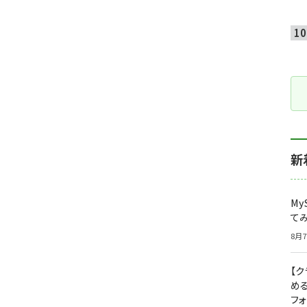
新
My
て
8月7
【
め
フ