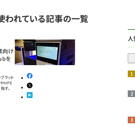
」 が使われている記事の一覧
人
業向け
ubを
プラット
tやHPE
指す。