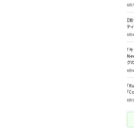
8月7
【若
テ
8月6
「
――
グ
8月6
「R
「C
8月5