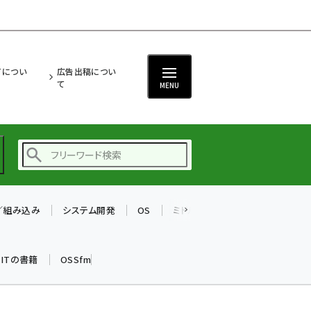
ITについ
広告出稿につい
て
MENU
T／組み込み
システム開発
OS
ミドルウェア
データベース
ai (2497)
加藤銘のチーム貢献～
k ITの書籍
OSSfm
仲間と築いた勝利の絆～
(2315)
iot女子会 (2281)