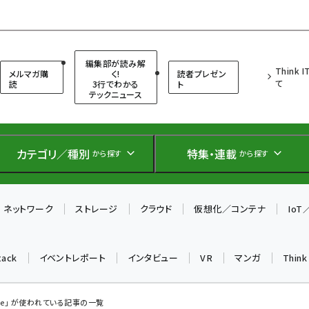
（シンクイット）
編集部が読み解
Think 
メルマガ購
く!
読者プレゼン
て
読
3行でわかる
ト
テックニュース
カテゴリ／種別
特集・連載
から探す
から探す
ネットワーク
ストレージ
クラウド
仮想化／コンテナ
Io
tack
イベントレポート
インタビュー
VR
マンガ
Thin
ribe」 が使われている記事の一覧