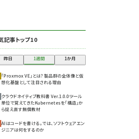
北海道をのんびり旅する
晴山佳須夫のヒント集！
(2037)
drupal (1956)
気記事トップ10
genai (1484)
abc123 (1360)
昨日
1週間
1か月
ai crunch (1355)
「Proxmox VE」とは? 製品群の全体像と仮
想化基盤として注目される理由
クラウドネイティブ教科書 Ver.1.0.0――ツール
単位で覚えてきたKubernetesを「構造」か
ら捉え直す無償教材
AIはコードを書ける。では、ソフトウェアエン
ジニアは何をするのか