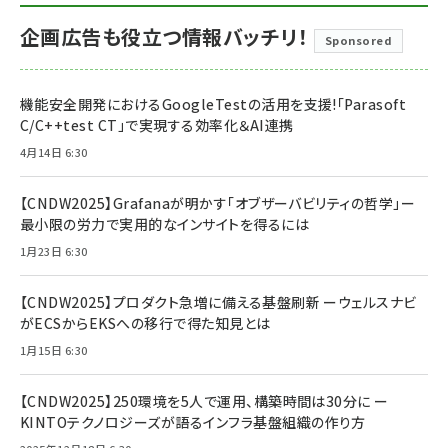
企画広告も役立つ情報バッチリ！
Sponsored
機能安全開発におけるGoogleTestの活用を支援!「Parasoft
C/C++test CT」で実現する効率化＆AI連携
4月14日 6:30
【CNDW2025】Grafanaが明かす「オブザーバビリティの哲学」ー
最小限の労力で実用的なインサイトを得るには
1月23日 6:30
【CNDW2025】プロダクト急増に備える基盤刷新 ーウェルスナビ
がECSからEKSへの移行で得た知見とは
1月15日 6:30
【CNDW2025】250環境を5人で運用、構築時間は30分に ー
KINTOテクノロジーズが語るインフラ基盤組織の作り方