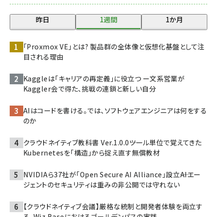
昨日
1週間
1か月
「Proxmox VE」とは? 製品群の全体像と仮想化基盤として注
目される理由
Kaggleは「キャリアの再定義」に役立つ ー文系営業が
Kaggler会で得た、挑戦の連鎖と新しい自分
AIはコードを書ける。では、ソフトウェアエンジニアは何をする
のか
クラウドネイティブ教科書 Ver.1.0.0――ツール単位で覚えてきた
Kubernetesを「構造」から捉え直す無償教材
NVIDIAら37社が「Open Secure AI Alliance」設立――AIエー
ジェントのセキュリティは重みの非公開では守れない
【クラウドネイティブ会議】厳格な統制と開発者体験を両立す
る、Wiz Baseにおけるゴールデンパスの実践