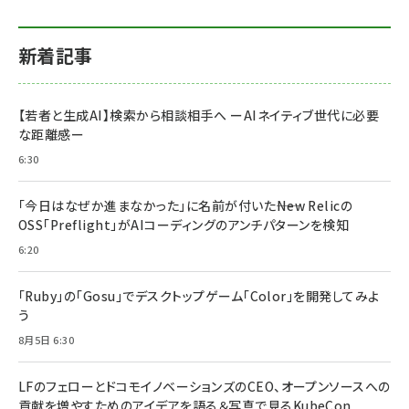
新着記事
【若者と生成AI】検索から相談相手へ ーAIネイティブ世代に必要
な距離感ー
6:30
「今日はなぜか進まなかった」に名前が付いた――New Relicの
OSS「Preflight」がAIコーディングのアンチパターンを検知
6:20
「Ruby」の「Gosu」でデスクトップゲーム「Color」を開発してみよ
う
8月5日 6:30
LFのフェローとドコモイノベーションズのCEO、オープンソースへの
貢献を増やすためのアイデアを語る＆写真で見るKubeCon