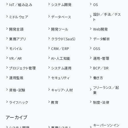
IoT／組み込み
システム開発
OS
設計／手法／テス
ミドルウェア
データベース
ト
開発言語
開発ツール
Web開発
業務アプリ
クラウド（SaaS）
データ解析
モバイル
CRM／ERP
OSS
VR／AR
AI・人工知能
運用・管理
プロジェクト管理
システム運用
BCP／DR
運用監視
セキュリティ
働き方
フリーランス／起
資格・試験
キャリア・人材
業
ライフハック
教育
制度・法律
アーカイブ
キーパーソンイン
システム開発
業務システム