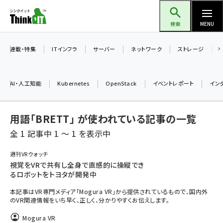
メ
Think IT（シンクイット）
イ
検索
MENU
ン
コ
連載・特集
ITインフラ
サーバー
ネットワーク
ストレージ
ン
テ
AI・人工知能
Kubernetes
OpenStack
イベントレポート
イン
ン
ツ
ai (2475)
用語「BRETT」 が使われている記事の一覧
に
加藤銘のチーム貢献～仲間と築いた勝利の絆～ (2297)
移
全 1 記事中 1 ～ 1 を表示中
動
iot女子会 (2248)
週刊VRウォッチ
視覚をVRで共有し全身で直感的に操縦でき
北海道をのんびり旅する晴山佳須夫のヒント集！ (2008)
るロボットをトヨタが開発中
drupal (1929)
本記事はVR専門メディア「Mogura VR」から提供されているもので、国内外
のVR関連情報をいち早く、正しく、分かりやすくお伝えします。
genai (1468)
Mogura VR
abc123 (1341)