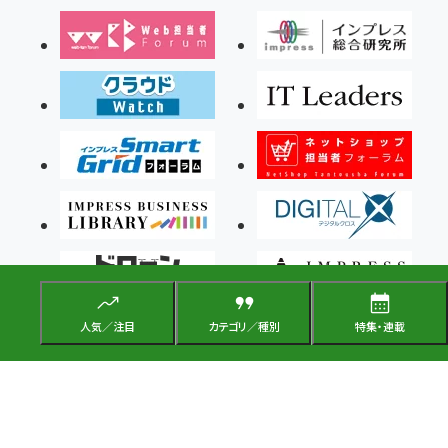
人気／注目
カテゴリ／種別
特集・連載
Copyright ©2026 Impress Corporation, An impress Group Company. All rights
reserved.