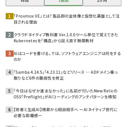
昨日
1週間
1か月
「Proxmox VE」とは? 製品群の全体像と仮想化基盤として注
目される理由
クラウドネイティブ教科書 Ver.1.0.0――ツール単位で覚えてきた
Kubernetesを「構造」から捉え直す無償教材
AIはコードを書ける。では、ソフトウェアエンジニアは何をする
のか
「Samba 4.24.5」「4.23.11」などリリース ─ ADドメイン乗っ
取りなど6件の脆弱性を修正
「今日はなぜか進まなかった」に名前が付いた――New Relicの
OSS「Preflight」がAIコーディングのアンチパターンを検知
【若者と生成AI】検索から相談相手へ ーAIネイティブ世代に
必要な距離感ー