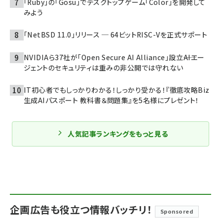
「Ruby」の「Gosu」でデスクトップゲーム「Color」を開発して
みよう
「NetBSD 11.0」リリース ─ 64ビットRISC-Vを正式サポート
NVIDIAら37社が「Open Secure AI Alliance」設立――AIエー
ジェントのセキュリティは重みの非公開では守れない
IT初心者でもしっかりわかる！しっかり受かる！『徹底攻略Biz
生成AIパスポート 教科書＆問題集』を5名様にプレゼント！
人気記事ランキングをもっと見る
企画広告も役立つ情報バッチリ！
Sponsored