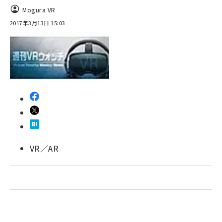
Mogura VR
ai crunch (1365)
2017年3月13日 15:03
VR／AR