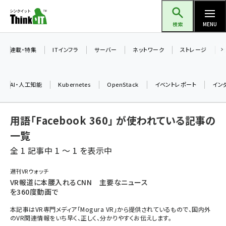
メ
Think IT（シンクイット）
イ
検索
MENU
ン
コ
連載・特集
ITインフラ
サーバー
ネットワーク
ストレージ
ン
テ
AI・人工知能
Kubernetes
OpenStack
イベントレポート
イン
ン
ツ
ai (2508)
用語「Facebook 360」 が使われている記事の
に
加藤銘のチーム貢献～仲間と築いた勝利の絆～ (2329)
移
一覧
動
全 1 記事中 1 ～ 1 を表示中
iot女子会 (2295)
北海道をのんびり旅する晴山佳須夫のヒント集！ (2050)
週刊VRウォッチ
VR報道に本腰入れるCNN 主要なニュース
drupal (1966)
を360度動画で
genai (1494)
本記事はVR専門メディア「Mogura VR」から提供されているもので、国内外
のVR関連情報をいち早く、正しく、分かりやすくお伝えします。
abc123 (1371)