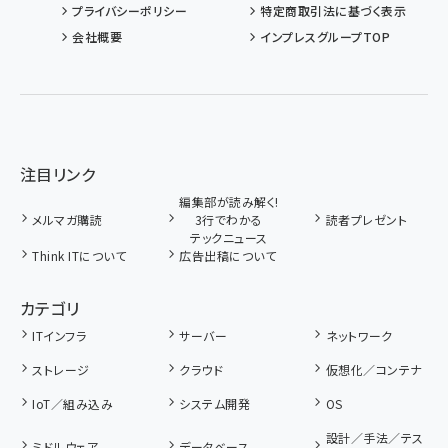
プライバシーポリシー
特定商取引法に基づく表示
会社概要
インプレスグループTOP
注目リンク
編集部が読み解く!
メルマガ購読
3行でわかる
読者プレゼント
テックニュース
Think ITについて
広告出稿について
カテゴリ
ITインフラ
サーバー
ネットワーク
ストレージ
クラウド
仮想化／コンテナ
IoT／組み込み
システム開発
OS
設計／手法／テス
ミドルウェア
データベース