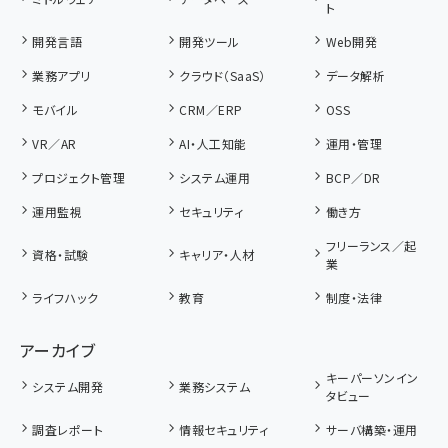
ト
開発言語
開発ツール
Web開発
業務アプリ
クラウド（SaaS）
データ解析
モバイル
CRM／ERP
OSS
VR／AR
AI・人工知能
運用・管理
プロジェクト管理
システム運用
BCP／DR
運用監視
セキュリティ
働き方
フリーランス／起
資格・試験
キャリア・人材
業
ライフハック
教育
制度・法律
アーカイブ
キーパーソンイン
システム開発
業務システム
タビュー
調査レポート
情報セキュリティ
サーバ構築・運用