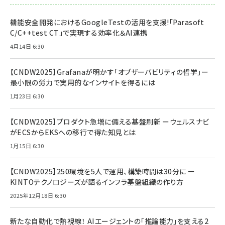
機能安全開発におけるGoogleTestの活用を支援!「Parasoft
C/C++test CT」で実現する効率化＆AI連携
4月14日 6:30
【CNDW2025】Grafanaが明かす「オブザーバビリティの哲学」ー
最小限の労力で実用的なインサイトを得るには
1月23日 6:30
【CNDW2025】プロダクト急増に備える基盤刷新 ーウェルスナビ
がECSからEKSへの移行で得た知見とは
1月15日 6:30
【CNDW2025】250環境を5人で運用、構築時間は30分に ー
KINTOテクノロジーズが語るインフラ基盤組織の作り方
2025年12月18日 6:30
新たな自動化で熱視線！ AIエージェントの「推論能力」を支える2