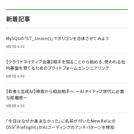
新着記事
MySQLの「ST_Union()」でポリゴンを合体させてみよう
8月7日 6:30
【クラウドネイティブ会議】相手を知ることから始める、使われる社
内基盤を育てるためのプラットフォームエンジニアリング
8月7日 6:00
【若者と生成AI】検索から相談相手へ ーAIネイティブ世代に必要
な距離感ー
8月6日 6:30
「今日はなぜか進まなかった」に名前が付いた――New Relicの
OSS「Preflight」がAIコーディングのアンチパターンを検知