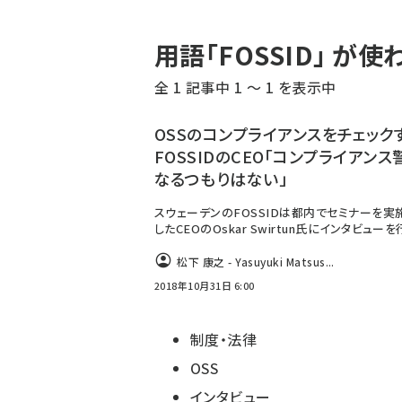
パ
用語「FOSSID」 
ン
全 1 記事中 1 ～ 1 を表示中
く
ず
OSSのコンプライアンスをチェック
FOSSIDのCEO「コンプライアンス
なるつもりはない」
スウェーデンのFOSSIDは都内でセミナーを実
したCEOのOskar Swirtun氏にインタビューを
松下 康之 - Yasuyuki Matsus...
2018年10月31日 6:00
制度・法律
OSS
インタビュー