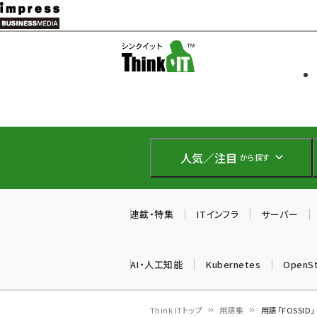
メ
イ
ソフト開発
Think IT
ン
企業IT
コ
製品導入
ン
Web担当者
EC担当者
テ
IoT・AI
ン
DCクラウド
人気／注目
から探す
研究・調査
ツ
エネルギー
に
ドローン
移
連載・特集
ITインフラ
サーバー
教育講座
動
AI・人工知能
Kubernetes
OpenS
Think ITトップ
用語集
用語「FOSSI