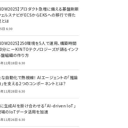
CNDW2025】プロダクト急増に備える基盤刷新
ウェルスナビがECSからEKSへの移行で得た
見とは
5日 6:30
NDW2025】250環境を5人で運用、構築時間
0分に ーKINTOテクノロジーズが語るインフ
基盤組織の作り方
5年12月18日 6:30
たな自動化で熱視線！ AIエージェントの「推論
力」を支える2つのコンポーネントとは？
5年11月28日 6:30
Tに生成AIを掛け合わせる「AI-driven IoT」
現場のIoTデータ活用を加速
5年11月26日 6:30