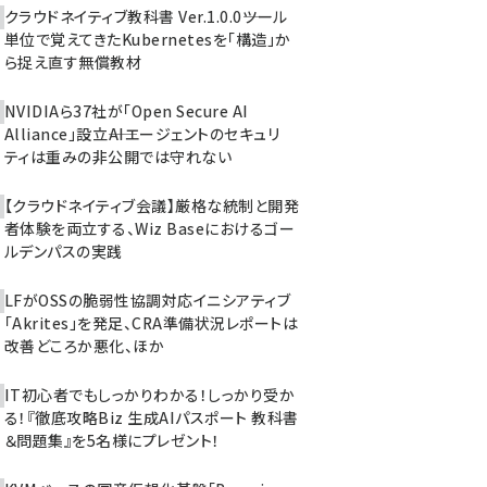
クラウドネイティブ教科書 Ver.1.0.0――ツール
単位で覚えてきたKubernetesを「構造」か
ら捉え直す無償教材
NVIDIAら37社が「Open Secure AI
Alliance」設立――AIエージェントのセキュリ
ティは重みの非公開では守れない
【クラウドネイティブ会議】厳格な統制と開発
者体験を両立する、Wiz Baseにおけるゴー
ルデンパスの実践
LFがOSSの脆弱性協調対応イニシアティブ
「Akrites」を発足、CRA準備状況レポートは
改善どころか悪化、ほか
IT初心者でもしっかりわかる！しっかり受か
る！『徹底攻略Biz 生成AIパスポート 教科書
＆問題集』を5名様にプレゼント！