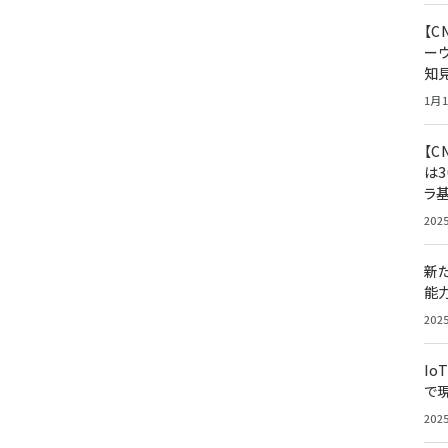
【
ー
知
1月1
【C
は3
ラ
202
新
能
202
Io
で
202