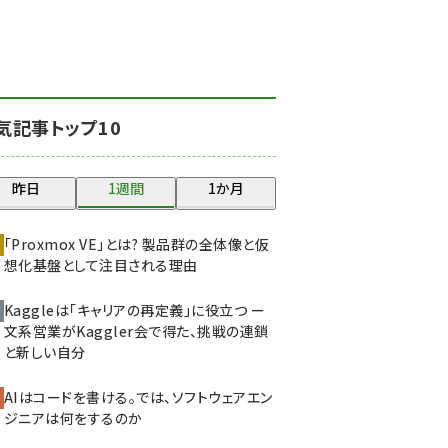
北海道をのんびり旅する
晴山佳須夫のヒント集！
(2008)
drupal (1929)
気記事トップ10
genai (1468)
abc123 (1341)
昨日
1週間
1か月
ai crunch (1340)
「Proxmox VE」とは? 製品群の全体像と仮
想化基盤として注目される理由
Kaggleは「キャリアの再定義」に役立つ ー
文系営業がKaggler会で得た、挑戦の連鎖
と新しい自分
AIはコードを書ける。では、ソフトウェアエン
ジニアは何をするのか