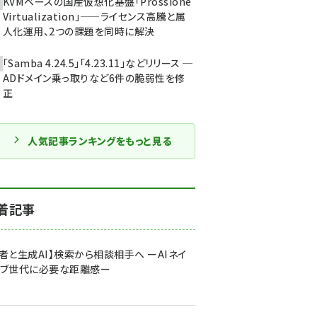
KVMベースの国産仮想化基盤「Prossione
Virtualization」——ライセンス高騰と属
人化運用、2つの課題を同時に解決
「Samba 4.24.5」「4.23.11」などリリース ─
ADドメイン乗っ取りなど6件の脆弱性を修
正
人気記事ランキングをもっと見る
着記事
者と生成AI】検索から相談相手へ ーAIネイ
ィブ世代に必要な距離感ー