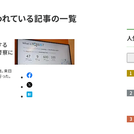
が使われている記事の一覧
人
する
警察に
施。来日
行った。