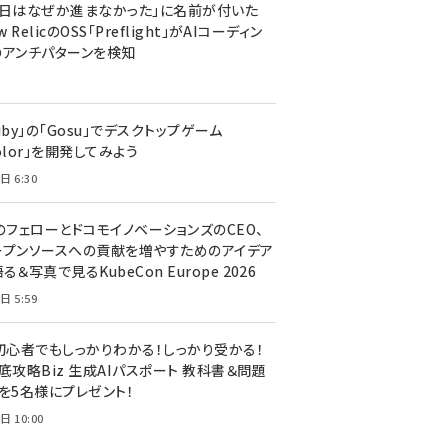
今日はなぜか進まなかった」に名前が付いた
New RelicのOSS「Preflight」がAIコーディン
のアンチパターンを検知
uby」の「Gosu」でデスクトップゲーム
olor」を開発してみよう
日 6:30
のフェローとドコモイノベーションズのCEO、
ープンソースへの貢献を増やすためのアイデア
る＆写真で見るKubeCon Europe 2026
日 5:59
T初心者でもしっかりわかる！しっかり受かる！
底攻略Biz 生成AIパスポート 教科書＆問題
』を5名様にプレゼント！
日 10:00