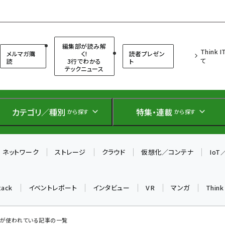
（シンクイット）
編集部が読み解
Think 
メルマガ購
く!
読者プレゼン
て
読
3行でわかる
ト
テックニュース
カテゴリ／種別
特集・連載
から探す
から探す
ネットワーク
ストレージ
クラウド
仮想化／コンテナ
Io
tack
イベントレポート
インタビュー
VR
マンガ
Thin
D」 が使われている記事の一覧