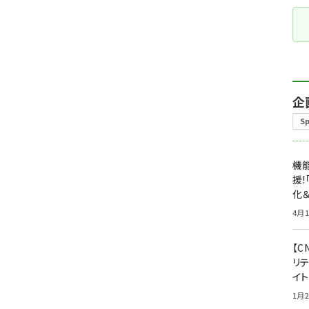
企
S
機能
援!
化＆
4月1
【C
リ
イ
1月2