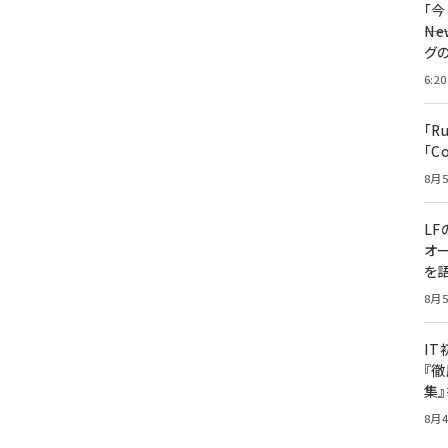
「
――
グ
6:20
「R
「C
8月5
LF
オ
を語
8月5
I
『徹
集
8月4