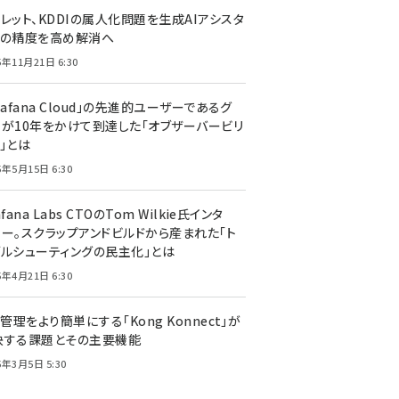
レット、KDDIの属人化問題を生成AIアシスタ
トの精度を高め解消へ
5年11月21日 6:30
rafana Cloud」の先進的ユーザーであるグ
ーが10年をかけて到達した「オブザーバービリ
」とは
5年5月15日 6:30
afana Labs CTOのTom Wilkie氏インタ
ュー。スクラップアンドビルドから産まれた「ト
ブルシューティングの民主化」とは
5年4月21日 6:30
I管理をより簡単にする「Kong Konnect」が
決する課題とその主要機能
5年3月5日 5:30