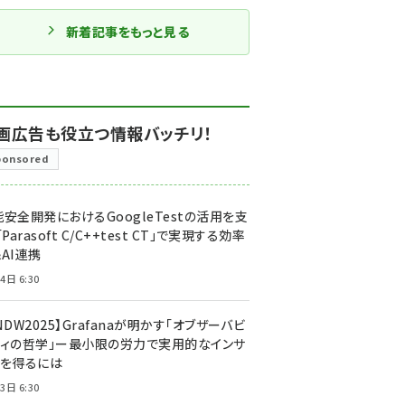
新着記事をもっと見る
画広告も役立つ情報バッチリ！
ponsored
安全開発におけるGoogleTestの活用を支
「Parasoft C/C++test CT」で実現する効率
AI連携
4日 6:30
NDW2025】Grafanaが明かす「オブザーバビ
ティの哲学」ー最小限の労力で実用的なインサ
トを得るには
3日 6:30