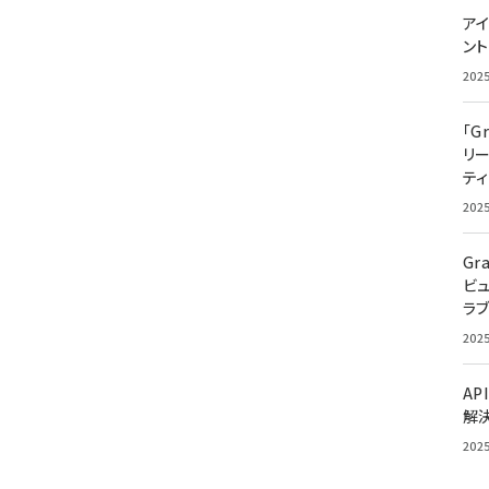
アイ
ン
202
「G
リ
ティ
202
Gr
ビ
ラ
202
AP
解
202