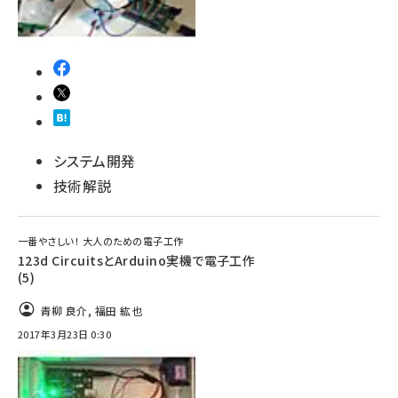
システム開発
技術解説
一番やさしい！ 大人のための電子工作
123d CircuitsとArduino実機で電子工作
(5)
青柳 良介
,
福田 紘也
2017年3月23日 0:30