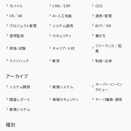
モバイル
CRM／ERP
OSS
VR／AR
AI・人工知能
運用・管理
プロジェクト管理
システム運用
BCP／DR
運用監視
セキュリティ
働き方
フリーランス／起
資格・試験
キャリア・人材
業
ライフハック
教育
制度・法律
アーカイブ
キーパーソンイン
システム開発
業務システム
タビュー
調査レポート
情報セキュリティ
サーバ構築・運用
業務システム
種別