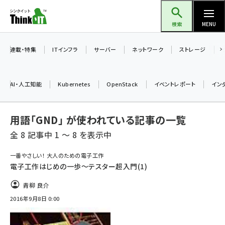
メ
Think IT（シンクイット）
イ
検索
MENU
ン
コ
連載・特集
ITインフラ
サーバー
ネットワーク
ストレージ
ン
テ
AI・人工知能
Kubernetes
OpenStack
イベントレポート
イン
ン
ツ
ai (2486)
用語「GND」 が使われている記事の一覧
に
加藤銘のチーム貢献～仲間と築いた勝利の絆～ (2308)
移
全 8 記事中 1 ～ 8 を表示中
動
iot女子会 (2273)
一番やさしい！ 大人のための電子工作
電子工作はじめの一歩～テスター超入門(1)
北海道をのんびり旅する晴山佳須夫のヒント集！ (2025)
青柳 良介
drupal (1947)
2016年9月8日 0:00
genai (1477)
abc123 (1352)