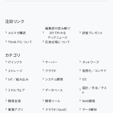
注目リンク
編集部が読み解く!
メルマガ購読
3行でわかる
読者プレゼント
テックニュース
Think ITについて
広告出稿について
カテゴリ
ITインフラ
サーバー
ネットワーク
ストレージ
クラウド
仮想化／コンテナ
IoT／組み込み
システム開発
OS
設計／手法／テス
ミドルウェア
データベース
ト
開発言語
開発ツール
Web開発
業務アプリ
クラウド（SaaS）
データ解析