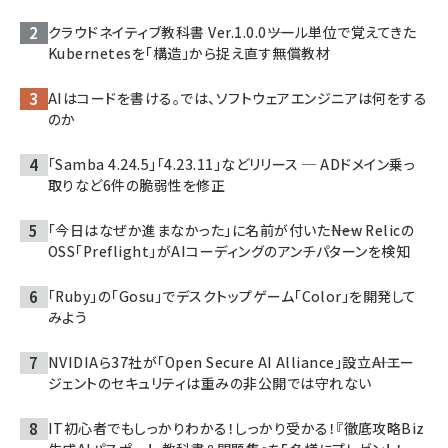
クラウドネイティブ教科書 Ver.1.0.0――ツール単位で覚えてきた
Kubernetesを「構造」から捉え直す無償教材
AIはコードを書ける。では、ソフトウェアエンジニアは何をする
のか
「Samba 4.24.5」「4.23.11」などリリース ─ ADドメイン乗っ
取りなど6件の脆弱性を修正
「今日はなぜか進まなかった」に名前が付いた――New Relicの
OSS「Preflight」がAIコーディングのアンチパターンを検知
「Ruby」の「Gosu」でデスクトップゲーム「Color」を開発して
みよう
NVIDIAら37社が「Open Secure AI Alliance」設立――AIエー
ジェントのセキュリティは重みの非公開では守れない
IT初心者でもしっかりわかる！しっかり受かる！『徹底攻略Biz