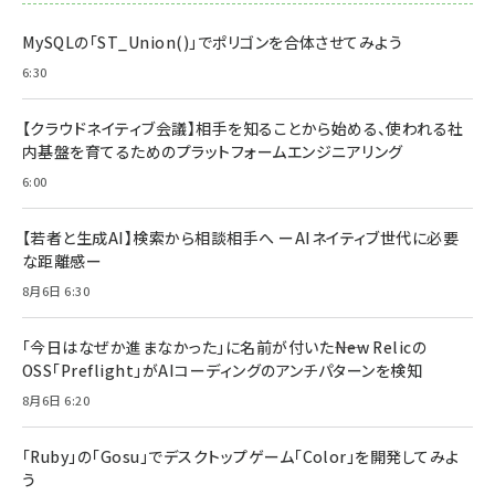
MySQLの「ST_Union()」でポリゴンを合体させてみよう
6:30
【クラウドネイティブ会議】相手を知ることから始める、使われる社
内基盤を育てるためのプラットフォームエンジニアリング
6:00
【若者と生成AI】検索から相談相手へ ーAIネイティブ世代に必要
な距離感ー
8月6日 6:30
「今日はなぜか進まなかった」に名前が付いた――New Relicの
OSS「Preflight」がAIコーディングのアンチパターンを検知
8月6日 6:20
「Ruby」の「Gosu」でデスクトップゲーム「Color」を開発してみよ
う